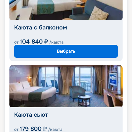
Каюта с балконом
104 840
₽
от
/каюта
Выбрать
Каюта сьют
179 800
₽
от
/каюта