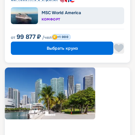
MSC World America
КОМФОРТ
99 877
₽
от
/чел
+1 000
Выбрать круиз