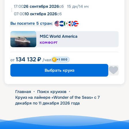
17:00
26 сентября 2026
сб
15
дн
/
14
нч
07:00
10 октября 2026
сб
Вы посетите 5 стран:
MSC World America
КОМФОРТ
134 132
₽
от
/чел
+1 000
Выбрать круиз
Главная
•
Поиск круизов
•
Круиз на лайнере «Wonder of the Seas» с 7
декабря по 11 декабря 2026 года