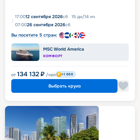
17:00
12 сентября 2026
сб
15
дн
/
14
нч
07:00
26 сентября 2026
сб
Вы посетите 5 стран:
MSC World America
КОМФОРТ
134 132
₽
от
/чел
+1 000
Выбрать круиз