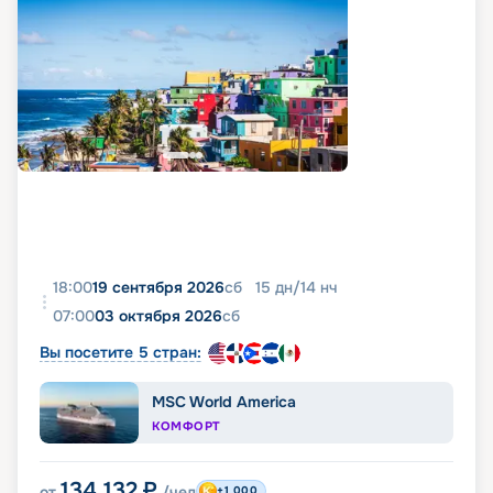
18:00
19 сентября 2026
сб
15
дн
/
14
нч
07:00
03 октября 2026
сб
Вы посетите 5 стран:
MSC World America
КОМФОРТ
134 132
₽
от
/чел
+1 000