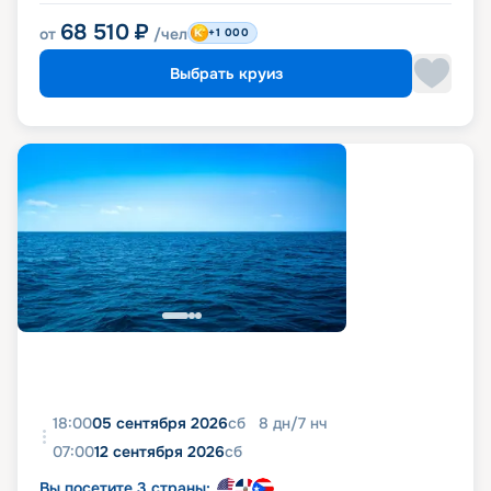
68 510
₽
от
/чел
+1 000
Выбрать круиз
18:00
05 сентября 2026
сб
8
дн
/
7
нч
07:00
12 сентября 2026
сб
Вы посетите 3 страны: