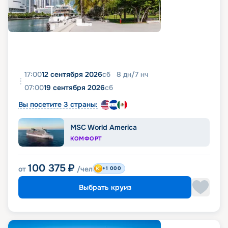
17:00
12 сентября 2026
сб
8
дн
/
7
нч
07:00
19 сентября 2026
сб
Вы посетите 3 страны:
MSC World America
КОМФОРТ
100 375
₽
от
/чел
+1 000
Выбрать круиз