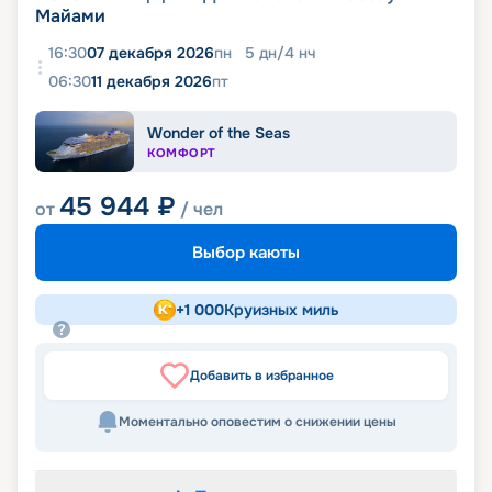
Майами
16:30
07 декабря 2026
пн
5
дн
/
4
нч
06:30
11 декабря 2026
пт
Wonder of the Seas
КОМФОРТ
45 944
₽
от
/ чел
Выбор каюты
+
1 000
Круизных миль
Добавить в избранное
Моментально оповестим о снижении цены