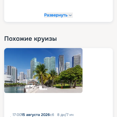
«Круиз.онлайн»!
Развернуть
На сайте «Круиз.онлайн» рекомендуем купить
свой круиз мечты. У нас вы можете в
комфортной обстановке и темпе изучить все
доступные варианты путешествий, посмотреть
маршруты, схемы и планы палуб, описание,
Похожие круизы
расписание, характеристики и фото лайнера, а
также узнать цену круизов и прочитать отзывы
про них. Также на нашем сайте в пару кликов вы
можете оформить путевку в любое путешествие
в 2026 - 2027 гг. Рады напомнить, что благодаря
возможностям раннего бронирования вы
можете сделать ваше путешествие еще и
выгодным.
17:00
15 августа 2026
сб
8
дн
/
7
нч