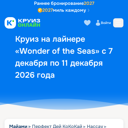
Раннее бронирование
2027
2027
миль каждому
Описание
Выбор кают
Маршрут и экск
Войти
Круиз на лайнере
«Wonder of the Seas» с 7
декабря по 11 декабря
2026 года
Майами
Перфект Дей КоКоКай
Нассау