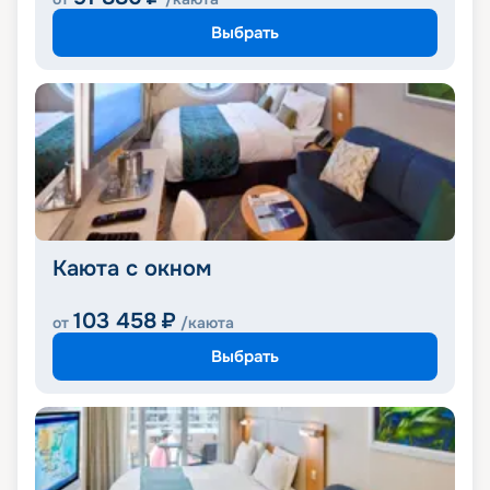
Выбрать
Каюта с окном
103 458
₽
от
/каюта
Выбрать