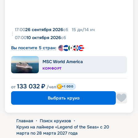
17:00
26 сентября 2026
сб
15
дн
/
14
нч
07:00
10 октября 2026
сб
Вы посетите 5 стран:
MSC World America
КОМФОРТ
133 032
₽
от
/чел
+1 000
Выбрать круиз
Главная
•
Поиск круизов
•
Круиз на лайнере «Legend of the Seas» с 20
марта по 28 марта 2027 года