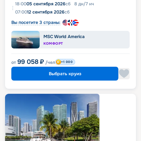
18:00
05 сентября 2026
сб
8
дн
/
7
нч
07:00
12 сентября 2026
сб
Вы посетите 3 страны:
MSC World America
КОМФОРТ
99 058
₽
от
/чел
+1 000
Выбрать круиз