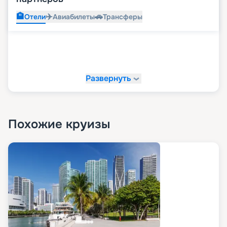
🏨
✈️
🚗
Отели
Авиабилеты
Трансферы
Развернуть
Похожие круизы