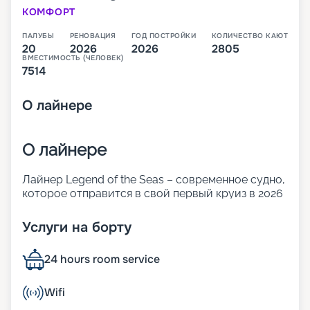
КОМФОРТ
ПАЛУБЫ
РЕНОВАЦИЯ
ГОД ПОСТРОЙКИ
КОЛИЧЕСТВО КАЮТ
20
2026
2026
2805
ВМЕСТИМОСТЬ (ЧЕЛОВЕК)
7514
О
лайнере
О лайнере
Лайнер Legend of the Seas – современное судно,
которое отправится в свой первый круиз в 2026
году. Оно относится к новому классу. Icon
превышает по размерам и показателям
Услуги на борту
комфорта корабли Oasis. 20 палуб лайнера
готовы предложить огромное количество
24 hours room service
ресторанов и баров, развлечений для взрослых
и детей, а также комфортабельные каюты разных
классов.
Wifi
В 2026 году лайнер отправится в свои первые