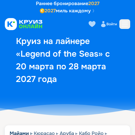
Раннее бронирование
2027
2027
миль каждому
Описание
Выбор кают
Маршрут и экск
Войти
Круиз на лайнере
«Legend of the Seas» с
20 марта по 28 марта
2027 года
Майами
Кюрасао
Аруба
Кабо Ройо