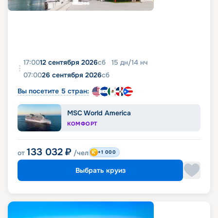
17:00
12 сентября 2026
сб
15
дн
/
14
нч
07:00
26 сентября 2026
сб
Вы посетите 5 стран:
MSC World America
КОМФОРТ
133 032
₽
от
/чел
+1 000
Выбрать круиз