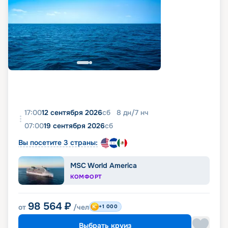
17:00
12 сентября 2026
сб
8
дн
/
7
нч
07:00
19 сентября 2026
сб
Вы посетите 3 страны:
MSC World America
КОМФОРТ
98 564
₽
от
/чел
+1 000
Выбрать круиз