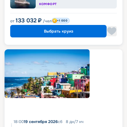
КОМФОРТ
133 032
₽
от
/чел
+1 000
Выбрать круиз
18:00
19 сентября 2026
сб
8
дн
/
7
нч