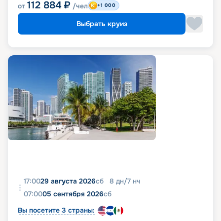
112 884
₽
от
/чел
+1 000
Выбрать круиз
17:00
29 августа 2026
сб
8
дн
/
7
нч
07:00
05 сентября 2026
сб
Вы посетите 3 страны: