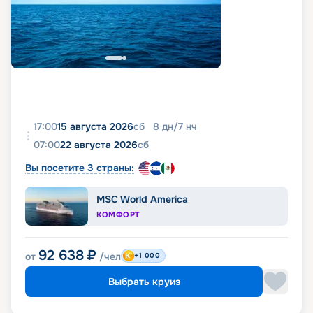
17:00
15 августа 2026
сб
8
дн
/
7
нч
07:00
22 августа 2026
сб
Вы посетите 3 страны:
MSC World America
КОМФОРТ
92 638
₽
от
/чел
+1 000
Выбрать круиз