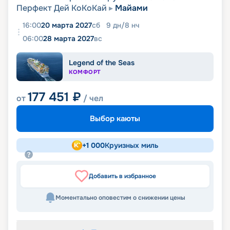
Перфект Дей КоКоКай
Майами
16:00
20 марта 2027
сб
9
дн
/
8
нч
06:00
28 марта 2027
вс
Legend of the Seas
КОМФОРТ
177 451
₽
от
/ чел
Выбор каюты
+
1 000
Круизных миль
Добавить в избранное
Моментально оповестим о снижении цены