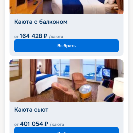
Каюта с балконом
164 428
₽
от
/каюта
Выбрать
Каюта сьют
401 054
₽
от
/каюта