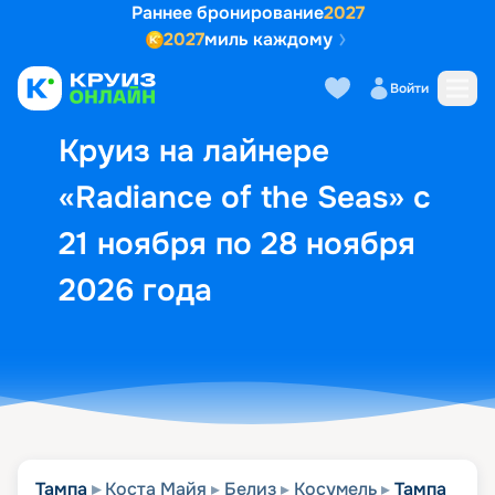
Раннее бронирование
2027
2027
миль каждому
Описание
Выбор кают
Маршрут и экск
Войти
Круиз на лайнере
«Radiance of the Seas» с
21 ноября по 28 ноября
2026 года
Тампа
Коста Майя
Белиз
Косумель
Тампа