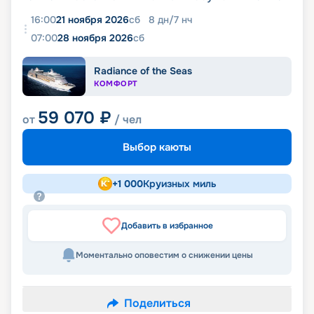
16:00
21 ноября 2026
сб
8
дн
/
7
нч
07:00
28 ноября 2026
сб
Radiance of the Seas
КОМФОРТ
59 070
₽
от
/ чел
Выбор каюты
+
1 000
Круизных миль
Добавить в избранное
Моментально оповестим о снижении цены
Поделиться