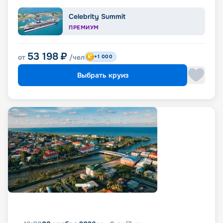
Celebrity Summit
ПРЕМИУМ
53 198
₽
от
/чел
+1 000
Выбрать круиз