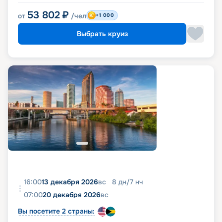
53 802
₽
от
/чел
+1 000
Выбрать круиз
16:00
13 декабря 2026
вс
8
дн
/
7
нч
07:00
20 декабря 2026
вс
Вы посетите 2 страны: