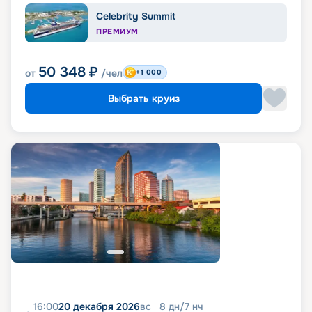
Celebrity Summit
ПРЕМИУМ
50 348
₽
от
/чел
+1 000
Выбрать круиз
16:00
20 декабря 2026
вс
8
дн
/
7
нч