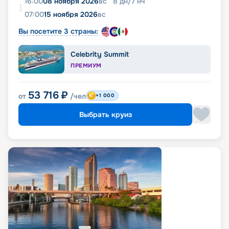
16:00
08 ноября 2026
вс
8
дн
/
7
нч
07:00
15 ноября 2026
вс
Вы посетите 3 страны:
Celebrity Summit
ПРЕМИУМ
53 716
₽
от
/чел
+1 000
Выбрать круиз