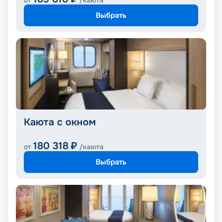
от
/каюта
Выбрать
Каюта с окном
180 318
₽
от
/каюта
Выбрать