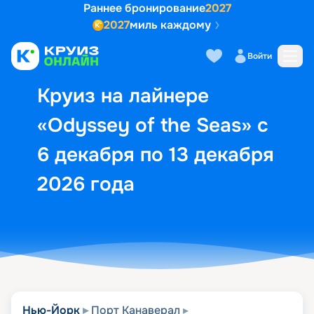
Раннее бронирование
2027
2027
миль каждому
Описание
Выбор кают
Маршрут и экск
Войти
Круиз на лайнере
«Odyssey of the Seas» с
6 декабря по 13 декабря
2026 года
Нью-Йорк
Порт Канаверал