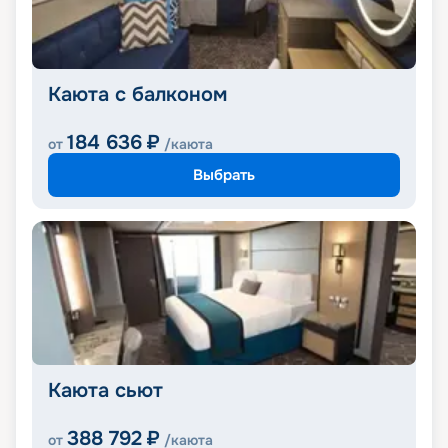
Каюта с балконом
184 636
₽
от
/каюта
Выбрать
Каюта сьют
388 792
₽
от
/каюта