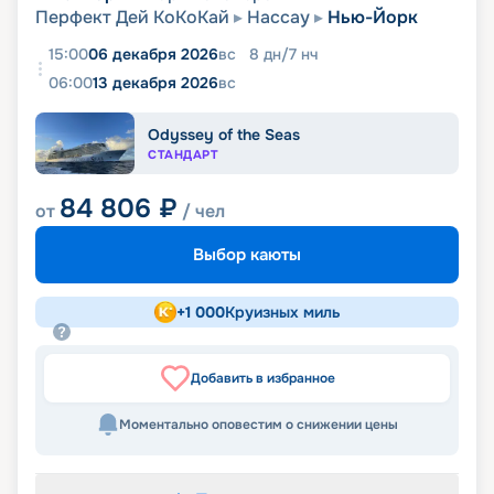
Перфект Дей КоКоКай
Нассау
Нью-Йорк
15:00
06 декабря 2026
вс
8
дн
/
7
нч
06:00
13 декабря 2026
вс
Odyssey of the Seas
СТАНДАРТ
84 806
₽
от
/ чел
Выбор каюты
+
1 000
Круизных миль
Добавить в избранное
Моментально оповестим о снижении цены