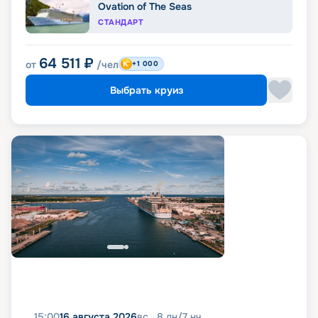
Ovation of The Seas
СТАНДАРТ
64 511
₽
от
/чел
+1 000
Выбрать круиз
15:00
16 августа 2026
вс
8
дн
/
7
нч