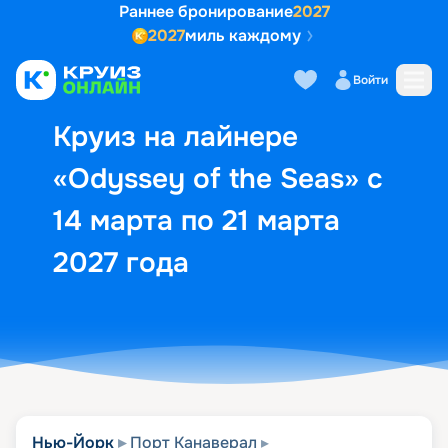
Раннее бронирование
2027
2027
миль каждому
Описание
Выбор кают
Маршрут и экск
Войти
Круиз на лайнере
«Odyssey of the Seas» с
14 марта по 21 марта
2027 года
Нью-Йорк
Порт Канаверал