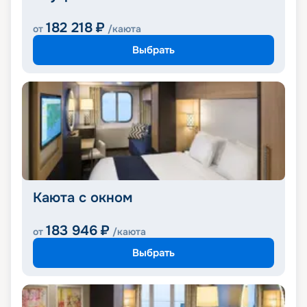
182 218
₽
от
/каюта
Выбрать
Каюта с окном
183 946
₽
от
/каюта
Выбрать