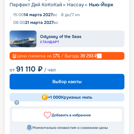
Перфект Дей КоКоКай
Нассау
Нью-Йорк
15:00
14 марта 2027
вс
8
дн
/
7
нч
06:00
21 марта 2027
вс
Odyssey of the Seas
СТАНДАРТ
Цена снижена на
17
%
/ Выгода
39 293
₽
91 110
₽
от
/ чел
Выбор каюты
+
1 000
Круизных миль
Добавить в избранное
Моментально оповестим о снижении цены