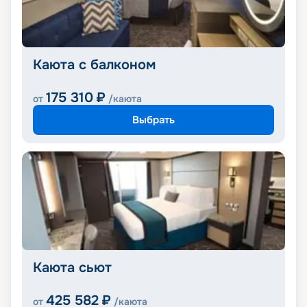
Каюта с балконом
175 310
₽
от
/каюта
Выбрать
Каюта сьют
425 582
₽
от
/каюта