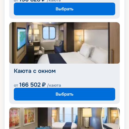
от
/каюта
Выбрать
Каюта с окном
166 502
₽
от
/каюта
Выбрать