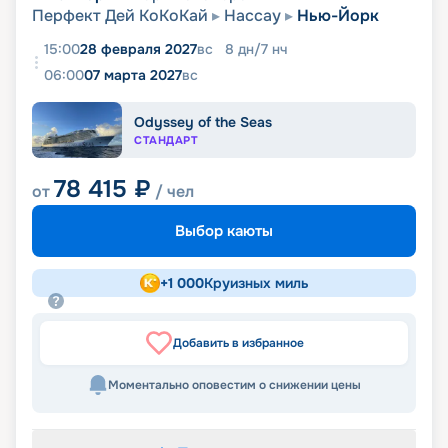
Перфект Дей КоКоКай
Нассау
Нью-Йорк
15:00
28 февраля 2027
вс
8
дн
/
7
нч
06:00
07 марта 2027
вс
Odyssey of the Seas
СТАНДАРТ
78 415
₽
от
/ чел
Выбор каюты
+
1 000
Круизных миль
Добавить в избранное
Моментально оповестим о снижении цены