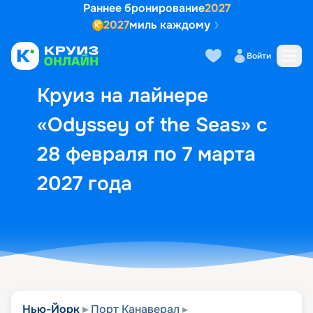
Раннее бронирование
2027
2027
миль каждому
Описание
Выбор кают
Маршрут и экск
Войти
Круиз на лайнере
«Odyssey of the Seas» с
28 февраля по 7 марта
2027 года
Нью-Йорк
Порт Канаверал