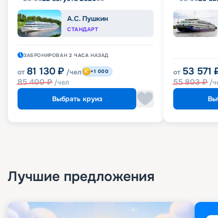
А.С. Пушкин
СТАНДАРТ
ЗАБРОНИРОВАН
2 ЧАСА
НАЗАД
81 130
₽
53 571
от
/чел
от
+1 000
85 400
₽
55 803
₽
/чел
/ч
Выбрать круиз
Вы
Лучшие предложения