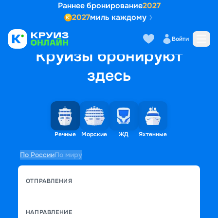
Раннее бронирование
2027
2027
миль каждому
Войти
Круизы бронируют
здесь
Речные
Морские
ЖД
Яхтенные
По России
По миру
ОТПРАВЛЕНИЯ
НАПРАВЛЕНИЕ