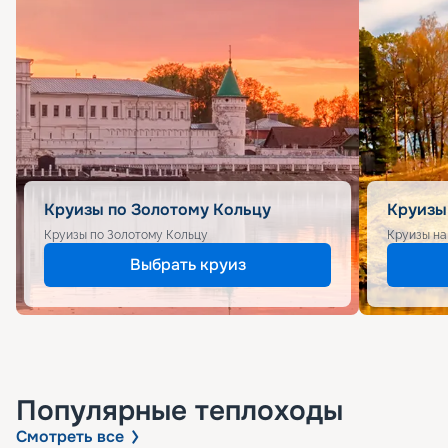
Круизы по Золотому Кольцу
Круизы
Круизы по Золотому Кольцу
Круизы на
Выбрать круиз
Популярные
теплоходы
Смотреть все