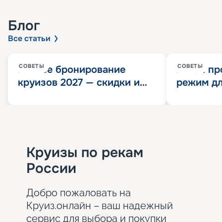
Блог
Все статьи
СОВЕТЫ
СОВЕТЫ
Раннее бронирование
Китай пр
круизов 2027 — скидки и
режим дл
розыгрыш 100 000
конца 202
Круизных миль
значит?
Круизы по рекам
России
Добро пожаловать на
Круиз.онлайн – ваш надежный
сервис для выбора и покупки