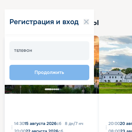
Популярные круизы
Регистрация и вход
Спецпредложение - 10%
ТЕЛЕФОН
Продолжить
14:30
15 августа 2026
сб
8
дн
/
7
нч
20:00
20 ав
20:00
22 августа 2026
сб
08:00
23 ав