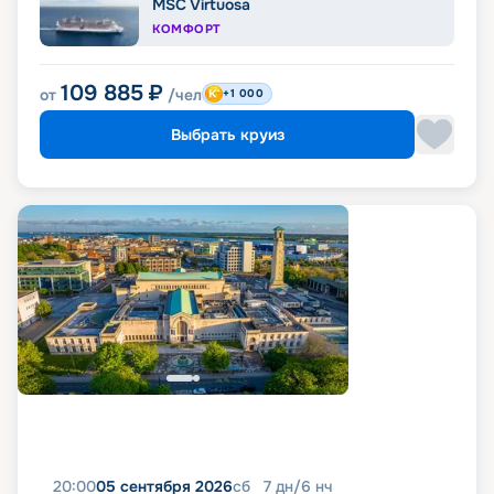
MSC Virtuosa
КОМФОРТ
109 885
₽
от
/чел
+1 000
Выбрать круиз
20:00
05 сентября 2026
сб
7
дн
/
6
нч