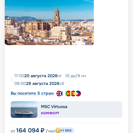
17:00
20 августа 2026
чт
10
дн
/
9
нч
08:00
29 августа 2026
сб
Вы посетите 5 стран:
MSC Virtuosa
КОМФОРТ
164 094
₽
от
/чел
+1 000