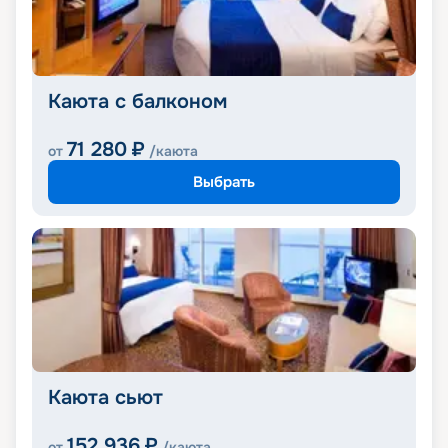
Каюта с балконом
71 280
₽
от
/каюта
Выбрать
Каюта сьют
152 936
₽
от
/каюта