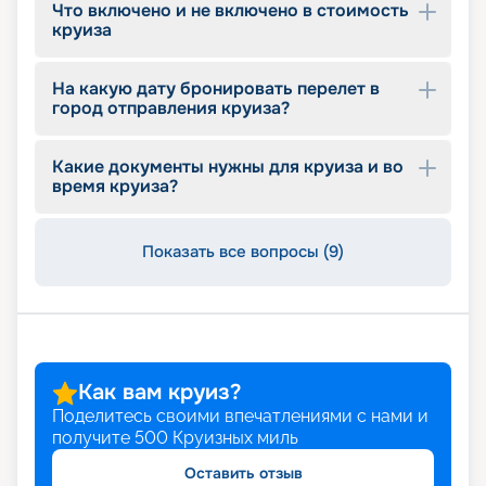
Что включено и не включено в стоимость
длительности, схеме маршрута, и пользуйтесь
круиза
услугой раннего бронирования, которая
позволит сэкономить на цене.
На какую дату бронировать перелет в
город отправления круиза?
Какие документы нужны для круиза и во
время круиза?
Показать все вопросы (9)
Как вам круиз?
Поделитесь своими впечатлениями с нами и
получите
500
Круизных миль
Оставить отзыв