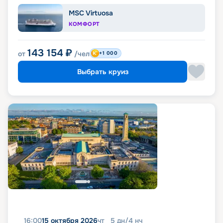
MSC Virtuosa
КОМФОРТ
143 154
₽
от
/чел
+1 000
Выбрать круиз
16:00
15 октября 2026
чт
5
дн
/
4
нч