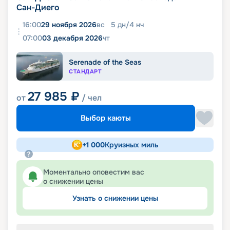
Сан-Диего
16:00
29 ноября 2026
вс
5
дн
/
4
нч
07:00
03 декабря 2026
чт
Serenade of the Seas
СТАНДАРТ
27 985
₽
от
/ чел
Выбор каюты
+
1 000
Круизных миль
Моментально оповестим вас
о снижении цены
Узнать о снижении цены