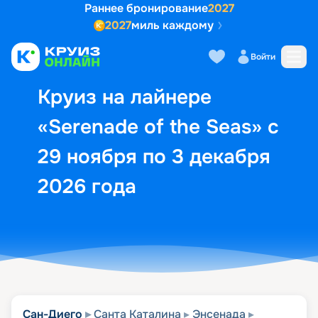
Раннее бронирование
2027
2027
миль каждому
Описание
Выбор кают
Маршрут и экск
Войти
Круиз на лайнере
«Serenade of the Seas» с
29 ноября по 3 декабря
2026 года
Сан-Диего
Санта Каталина
Энсенада