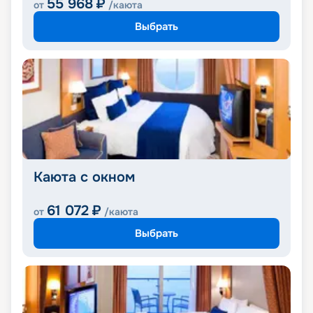
55 968
₽
от
/каюта
Выбрать
Каюта с окном
61 072
₽
от
/каюта
Выбрать