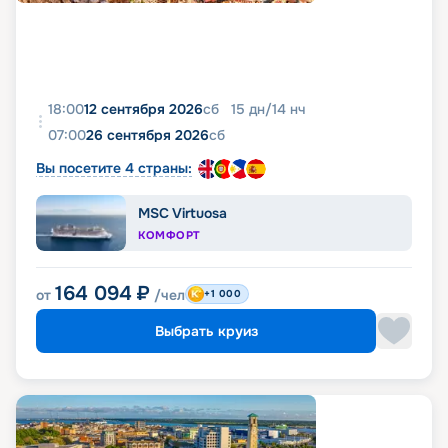
18:00
12 сентября 2026
сб
15
дн
/
14
нч
07:00
26 сентября 2026
сб
Вы посетите 4 страны:
MSC Virtuosa
КОМФОРТ
164 094
₽
от
/чел
+1 000
Выбрать круиз