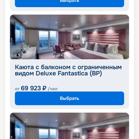
Выбрать
Каюта с балконом с ограниченным
видом Deluxe Fantastica (BP)
69 923
₽
от
/чел
Выбрать