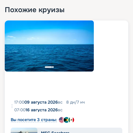
Похожие круизы
17:00
09 августа 2026
вс
8
дн
/
7
нч
07:00
16 августа 2026
вс
Вы посетите 3 страны: