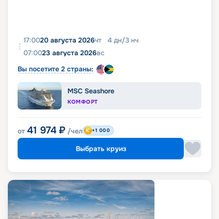
17:00
20 августа 2026
чт
4
дн
/
3
нч
07:00
23 августа 2026
вс
Вы посетите 2 страны:
MSC Seashore
КОМФОРТ
41 974
₽
от
/чел
+1 000
Выбрать круиз