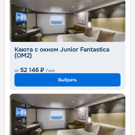
Каюта с окном Junior Fantastica
(OM2)
52 146
₽
от
/чел
Выбрать