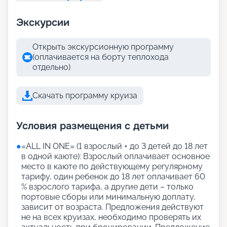
Экскурсии
Открыть экскурсионную программу
(оплачивается на борту теплохода
отдельно)
Скачать программу круиза
Условия размещения с детьми
●
«АLL IN ONE» (1 взрослый + до 3 детей до 18 лет
в одной каюте): Взрослый оплачивает основное
место в каюте по действующему регулярному
тарифу, один ребенок до 18 лет оплачивает 60
% взрослого тарифа, а другие дети – только
портовые сборы или минимальную доплату,
зависит от возраста. Предложения действуют
не на всех круизах, необходимо проверять их