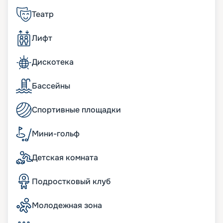
К услугам туристов
Театр
Еще одна впечатляющая технологическая
Лифт
новинка – сервис Zoe, которым оснащена
каждая из 2045 кают. Это цифровой
Дискотека
интерактивный ассистент с голосовой
активацией на 7 языках (русский в этот перечень
не входит, к сожалению). Работает беспроводная
Бассейны
связь, разработаны специальные мобильные
приложения. Каюты оснащены всем
Спортивные площадки
необходимым для комфортного отдыха – уютные
интерьеры, комфортабельная мебель,
индивидуальные санузлы, кондиционер, мини-
Мини-гольф
бар и прочее.
Детская комната
Питание на лайнере MSC
Grandiosa
Подростковый клуб
Питание по системе «все включено», входящее в
Молодежная зона
стоимость круиза, проходит в трех основных
ресторанах с заказным меню, а также