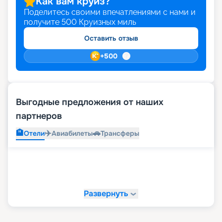
Как вам круиз?
Поделитесь своими впечатлениями с нами и
получите
500
Круизных миль
Оставить отзыв
+
500
Выгодные предложения от наших
партнеров
🏨
✈️
🚗
Отели
Авиабилеты
Трансферы
Развернуть