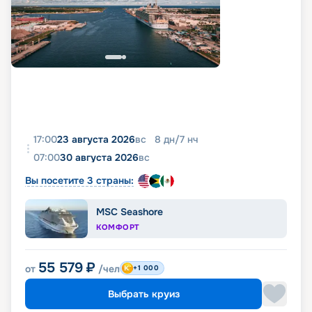
17:00
23 августа 2026
вс
8
дн
/
7
нч
07:00
30 августа 2026
вс
Вы посетите 3 страны:
MSC Seashore
КОМФОРТ
55 579
₽
от
/чел
+1 000
Выбрать круиз