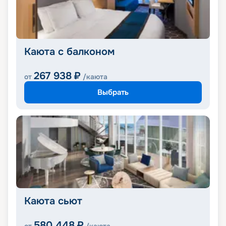
Каюта с балконом
267 938
₽
от
/каюта
Выбрать
Каюта сьют
580 448
₽