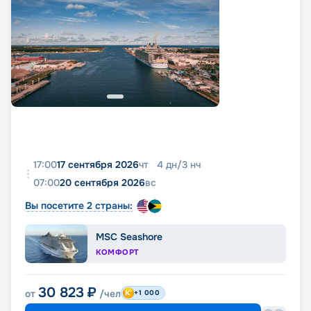
17:00
17 сентября 2026
чт
4
дн
/
3
нч
07:00
20 сентября 2026
вс
Вы посетите 2 страны:
MSC Seashore
КОМФОРТ
30 823
₽
от
/чел
+1 000