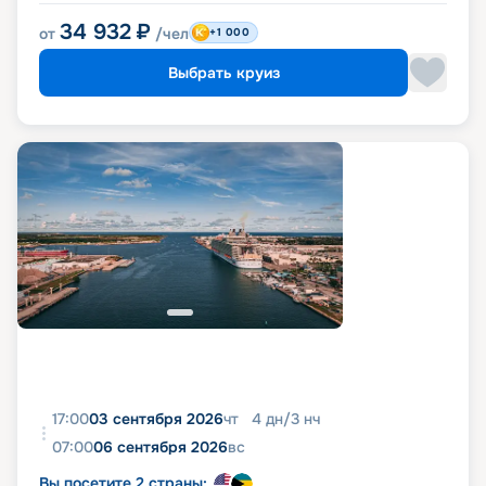
34 932
₽
от
/чел
+1 000
Выбрать круиз
17:00
03 сентября 2026
чт
4
дн
/
3
нч
07:00
06 сентября 2026
вс
Вы посетите 2 страны: