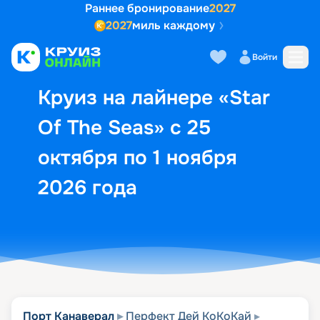
Раннее бронирование
2027
2027
миль каждому
Описание
Выбор кают
Маршрут и экск
Войти
Круиз на лайнере «Star
Of The Seas» с 25
октября по 1 ноября
2026 года
Порт Канаверал
Перфект Дей КоКоКай