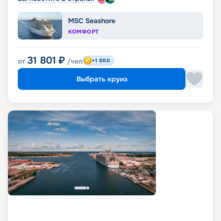
MSC Seashore
КОМФОРТ
31 801
₽
от
/чел
+1 000
Выбрать круиз