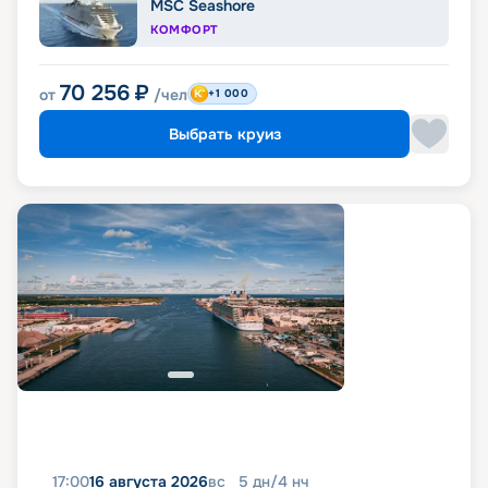
MSC Seashore
КОМФОРТ
70 256
₽
от
/чел
+1 000
Выбрать круиз
17:00
16 августа 2026
вс
5
дн
/
4
нч