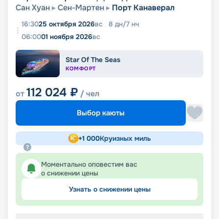
Сан Хуан
Сен-Мартен
Порт Канаверал
16:30
25 октября 2026
вс
8
дн
/
7
нч
06:00
01 ноября 2026
вс
Star Of The Seas
КОМФОРТ
112 024
₽
от
/ чел
Выбор каюты
+
1 000
Круизных миль
Моментально оповестим вас
о снижении цены
Узнать о снижении цены