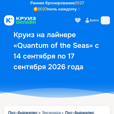
Раннее бронирование
2027
2027
миль каждому
Описание
Выбор кают
Маршрут и экск
Войти
Круиз на лайнере
«Quantum of the Seas» с
14 сентября по 17
сентября 2026 года
Лос-Анджелес
Энсенада
Лос-Анджелес