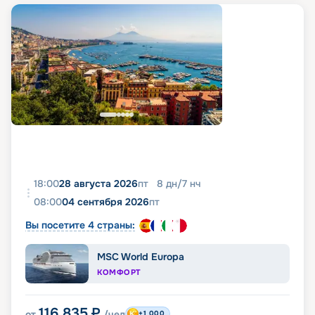
18:00
28 августа 2026
пт
8
дн
/
7
нч
08:00
04 сентября 2026
пт
Вы посетите 4 страны:
MSC World Europa
КОМФОРТ
116 835
₽
от
/чел
+1 000