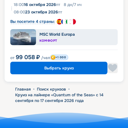
18:00
16 октября 2026
пт
8
дн
/
7
нч
08:00
23 октября 2026
пт
Вы посетите 4 страны:
MSC World Europa
КОМФОРТ
99 058
₽
от
/чел
+1 000
Выбрать круиз
Главная
•
Поиск круизов
•
Круиз на лайнере «Quantum of the Seas» с 14
сентября по 17 сентября 2026 года