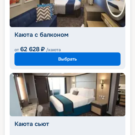
Каюта с балконом
62 628
₽
от
/каюта
Выбрать
Каюта сьют