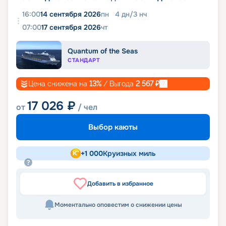
16:00
14 сентября 2026
пн
4
дн
/
3
нч
07:00
17 сентября 2026
чт
Quantum of the Seas
СТАНДАРТ
Цена снижена на
13
%
/ Выгода
2 567
₽
17 026
₽
от
/ чел
Выбор каюты
+
1 000
Круизных миль
Добавить в избранное
Моментально оповестим о снижении цены