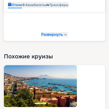
🏨
✈️
🚗
Отели
Авиабилеты
Трансферы
Развернуть
Похожие круизы