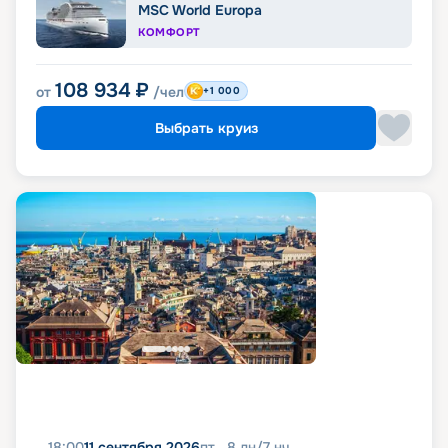
MSC World Europa
КОМФОРТ
108 934
₽
от
/чел
+1 000
Выбрать круиз
18:00
11 сентября 2026
пт
8
дн
/
7
нч