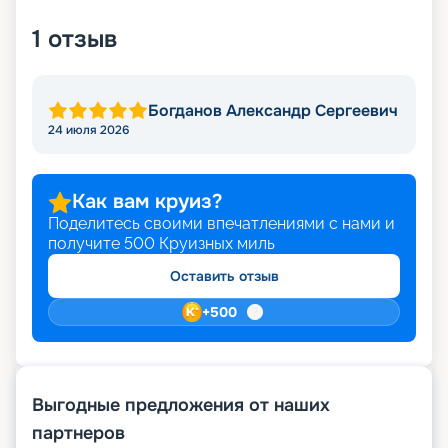
дома. Раннее бронирование позволяет снизить
1
отзыв
стоимость путешествия. Бронируйте круиз
прямо на этой странице сайта.
Богданов Александр Сергеевич
24 июля 2026
Как вам круиз?
Поделитесь своими впечатлениями с нами и
получите
500
Круизных миль
Оставить отзыв
+
500
Выгодные предложения от наших
партнеров