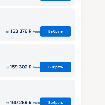
153 376
₽
Выбрать
от
/чел
159 302
₽
Выбрать
от
/чел
160 289
₽
Выбрать
от
/чел