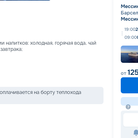
+
26
фотографий
Месси
Барсе
Месси
19:00
2
09:00
и напитков: холодная, горячая вода, чай
 завтрака;
12
от
оплачивается на борту теплохода