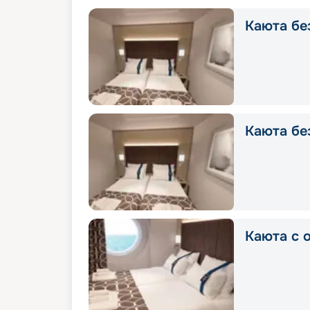
Каюта без
Каюта без
Каюта с о