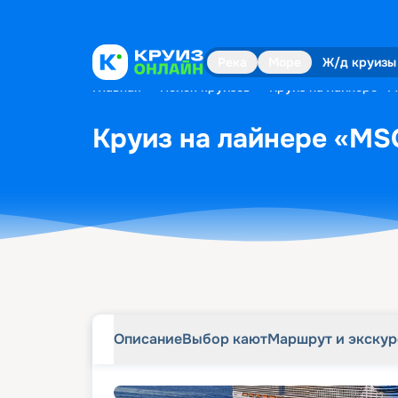
Описание
Выбор кают
Маршрут и экску
Река
Море
Ж/д круизы
Главная
•
Поиск круизов
•
Круиз на лайнере «M
Круиз на лайнере «MSC
Описание
Выбор кают
Маршрут и экску