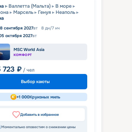
на
Валлетта (Мальта)
В море
лона
Марсель
Генуя
Неаполь
на
8 сентября 2027
вт
8
дн
/
7
нч
05 октября 2027
вт
MSC World Asia
КОМФОРТ
5 723
₽
/ чел
Выбор каюты
+
1 000
Круизных миль
Добавить в избранное
Моментально оповестим о снижении цены