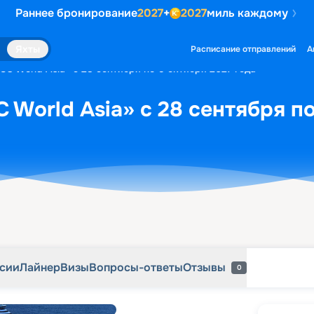
Раннее бронирование
2027
+
2027
миль каждому
рсии
Лайнер
Визы
Вопросы-ответы
Отзывы
0
Яхты
Расписание отправлений
А
SC World Asia» с 28 сентября по 5 октября 2027 года
 World Asia» с 28 сентября по
рсии
Лайнер
Визы
Вопросы-ответы
Отзывы
0