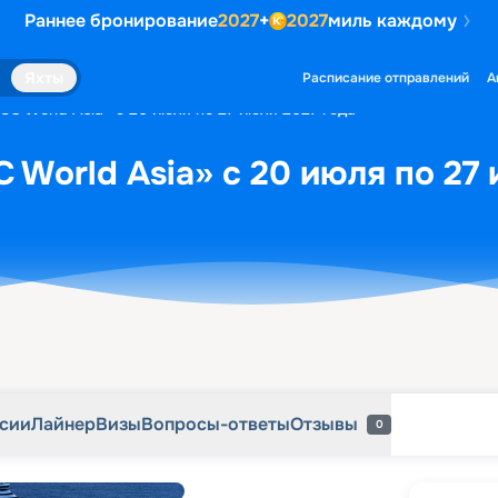
Раннее бронирование
2027
+
2027
миль каждому
рсии
Лайнер
Визы
Вопросы-ответы
Отзывы
0
Яхты
Расписание отправлений
А
SC World Asia» с 20 июля по 27 июля 2027 года
 World Asia» с 20 июля по 27 
рсии
Лайнер
Визы
Вопросы-ответы
Отзывы
0