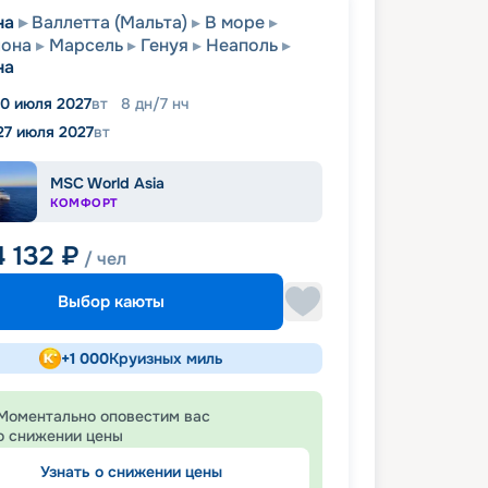
на
Валлетта (Мальта)
В море
лона
Марсель
Генуя
Неаполь
на
0 июля 2027
вт
8
дн
/
7
нч
27 июля 2027
вт
MSC World Asia
КОМФОРТ
4 132
₽
/ чел
Выбор каюты
+
1 000
Круизных миль
Моментально оповестим вас
о снижении цены
Узнать о снижении цены