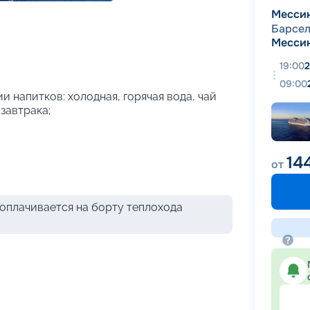
+
26
фотографий
Месси
Барсе
Месси
19:00
2
09:00
и напитков: холодная, горячая вода, чай
 завтрака;
14
от
оплачивается на борту теплохода