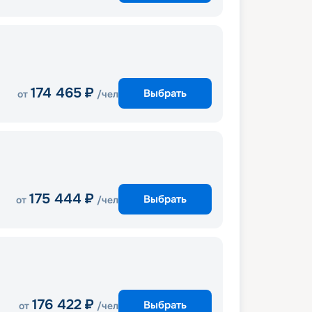
174 465
₽
Выбрать
от
/чел
175 444
₽
Выбрать
от
/чел
176 422
₽
Выбрать
от
/чел