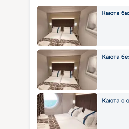
Каюта без
Каюта без
Каюта с о