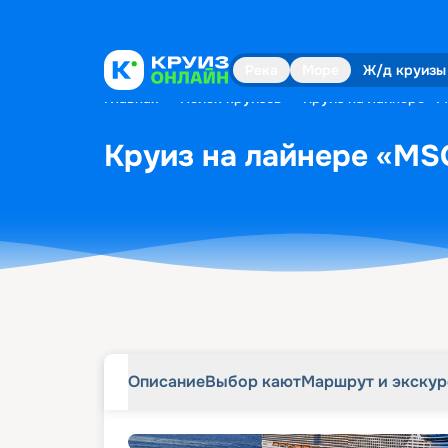
Описание
Выбор кают
Маршрут и экску
Река
Море
Ж/д круизы
Главная
•
Поиск круизов
•
Круиз на лайнере «M
Круиз на лайнере «MSC
Описание
Выбор кают
Маршрут и экску