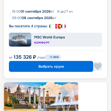
18:00
01 сентября 2026
вт
8
дн
/
7
нч
09:00
08 сентября 2026
вт
Вы посетите 4 страны:
MSC World Europa
КОМФОРТ
135 326
₽
от
/чел
+1 000
Выбрать круиз