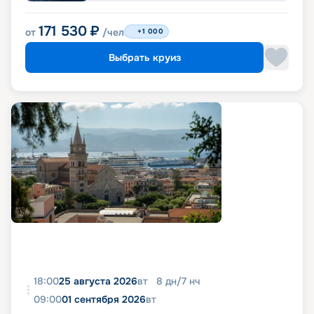
171 530
₽
от
/чел
+1 000
Выбрать круиз
18:00
25 августа 2026
вт
8
дн
/
7
нч
09:00
01 сентября 2026
вт