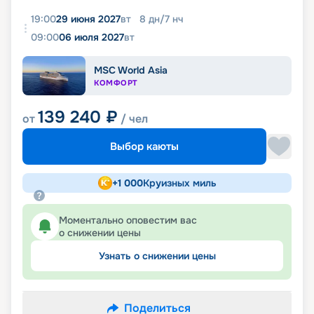
19:00
29 июня 2027
вт
8
дн
/
7
нч
09:00
06 июля 2027
вт
MSC World Asia
КОМФОРТ
139 240
₽
от
/ чел
Выбор каюты
+
1 000
Круизных миль
Моментально оповестим вас
о снижении цены
Узнать о снижении цены
Поделиться