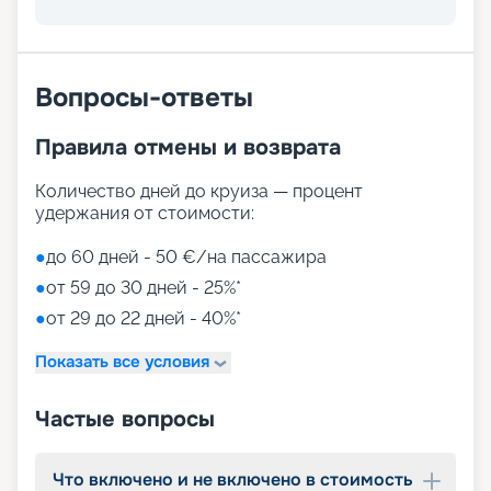
развлечений, от раслебления в спа-зонах до
активных спортивных игр.
На выбор представлены такие пространства:
Zen District (оздоровительный и
Вопросы-ответы
релаксационный комплекс только для взрослых)
Family District (с 10 детскими площадками/
Правила отмены и возврата
бассейнами, клубами, игровыми зонами)
Family Sundeck (зона для загара, подходящая
для детей)
Количество дней до круиза — процент
Aquapark (с открытыми игровыми
удержания от стоимости:
площадками, бассейнами-лягушатниками,
водными пушками, 3 водными горками с
●
до 60 дней - 50 €/на пассажира
эффектами виртуальной реальности)
●
от 59 до 30 дней - 25%*
мини-гольф и теннис
●
от 29 до 22 дней - 40%*
7 бассейнов
11 джакузи
Показать все условия
детский внутренний комплекс,
спроектированный Lego & Chicco
Частые вопросы
Что включено и не включено в стоимость