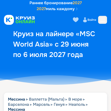
Раннее бронирование
2027
2027
миль каждому
Описание
Выбор кают
Маршрут и экск
Войти
Круиз на лайнере «MSC
World Asia» с 29 июня
по 6 июля 2027 года
Мессина
Валлетта (Мальта)
В море
Барселона
Марсель
Генуя
Неаполь
Мессина