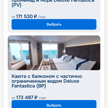
променад и море Deluxe Fantastica
(PV)
171 530
₽
от
/чел
Выбрать
Каюта с балконом с частично
ограниченным видом Deluxe
Fantastica (BP)
173 487
₽
от
/чел
Выбрать