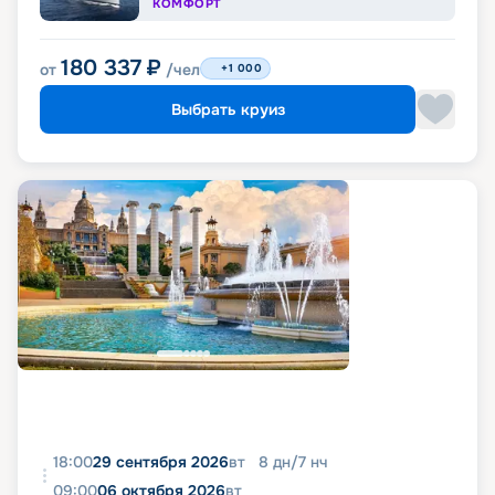
КОМФОРТ
180 337
₽
от
/чел
+1 000
Выбрать круиз
18:00
29 сентября 2026
вт
8
дн
/
7
нч
09:00
06 октября 2026
вт