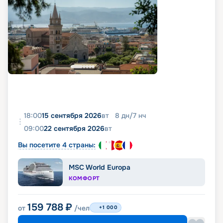
18:00
15 сентября 2026
вт
8
дн
/
7
нч
09:00
22 сентября 2026
вт
Вы посетите 4 страны:
MSC World Europa
КОМФОРТ
159 788
₽
от
/чел
+1 000