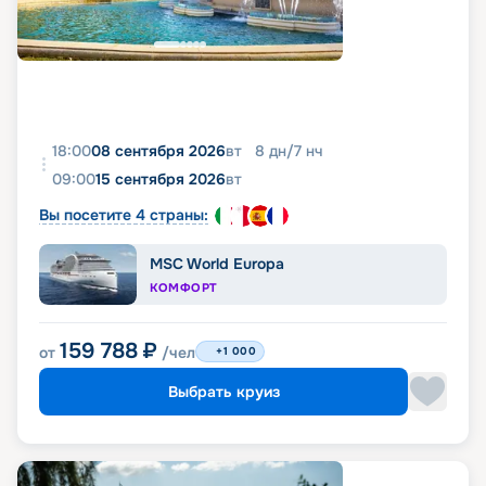
18:00
08 сентября 2026
вт
8
дн
/
7
нч
09:00
15 сентября 2026
вт
Вы посетите 4 страны:
MSC World Europa
КОМФОРТ
159 788
₽
от
/чел
+1 000
Выбрать круиз