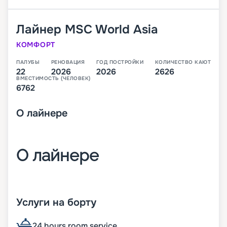
Лайнер
MSC World Asia
КОМФОРТ
ПАЛУБЫ
РЕНОВАЦИЯ
ГОД ПОСТРОЙКИ
КОЛИЧЕСТВО КАЮТ
22
2026
2026
2626
ВМЕСТИМОСТЬ (ЧЕЛОВЕК)
6762
О
лайнере
О лайнере
MSC World Asia – третий лайнер класса World,
который будет спущен на воду в 2026 году. В
Услуги на борту
своем первом сезоне он будет выполнять круизы
по Средиземноморью.
24 hours room service