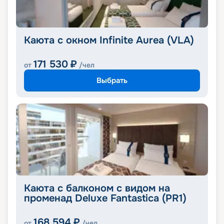
Каюта с окном Infinite Aurea (VLA)
171 530
₽
от
/чел
Выбрать
Каюта с балконом с видом на
променад Deluxe Fantastica (PR1)
168 594
₽
от
/чел