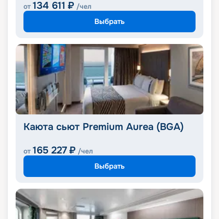
134 611
₽
от
/чел
Выбрать
Каюта сьют Premium Aurea (BGA)
165 227
₽
от
/чел
Выбрать