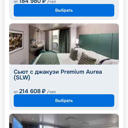
184 980
₽
от
/чел
Выбрать
Сьют с джакузи Premium Aurea
(SLW)
214 608
₽
от
/чел
Выбрать