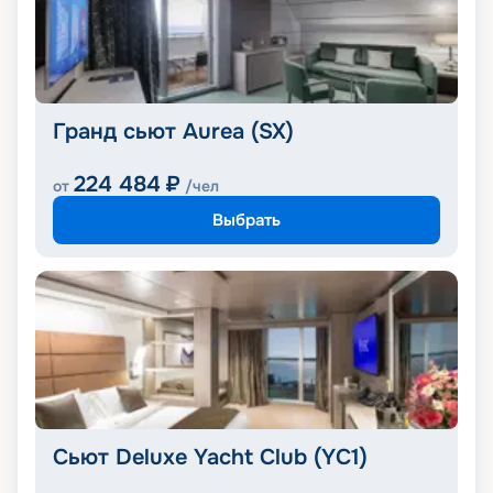
Гранд сьют Aurea (SX)
224 484
₽
от
/чел
Выбрать
Сьют Deluxe Yacht Club (YC1)