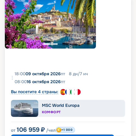
18:00
09 октября 2026
пт
8
дн
/
7
нч
08:00
16 октября 2026
пт
Вы посетите 4 страны:
MSC World Europa
КОМФОРТ
106 959
₽
от
/чел
+1 000