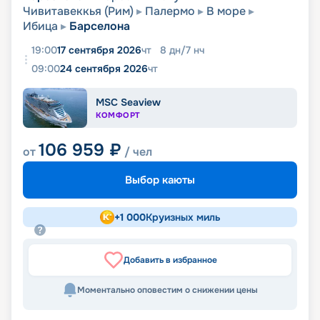
Чивитавеккья (Рим)
Палермо
В море
Ибица
Барселона
19:00
17 сентября 2026
чт
8
дн
/
7
нч
09:00
24 сентября 2026
чт
MSC Seaview
КОМФОРТ
106 959
₽
от
/ чел
Выбор каюты
+
1 000
Круизных миль
Добавить в избранное
Моментально оповестим о снижении цены