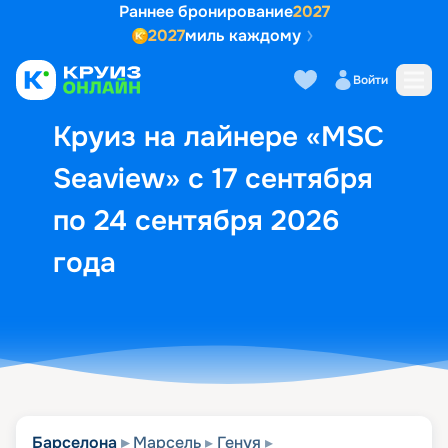
Раннее бронирование
2027
2027
миль каждому
Описание
Выбор кают
Маршрут и экск
Войти
Круиз на лайнере «MSC
Seaview» с 17 сентября
по 24 сентября 2026
года
Барселона
Марсель
Генуя