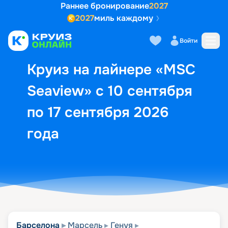
Раннее бронирование
2027
2027
миль каждому
Описание
Выбор кают
Маршрут и экск
Войти
Круиз на лайнере «MSC
Seaview» с 10 сентября
по 17 сентября 2026
года
Барселона
Марсель
Генуя