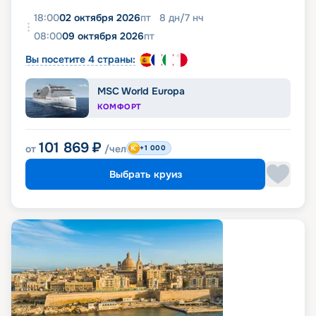
18:00
02 октября 2026
пт
8
дн
/
7
нч
08:00
09 октября 2026
пт
Вы посетите 4 страны:
MSC World Europa
КОМФОРТ
101 869
₽
от
/чел
+1 000
Выбрать круиз