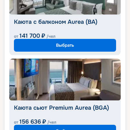
Каюта с балконом Aurea (BA)
141 700
₽
от
/чел
Выбрать
Каюта сьют Premium Aurea (BGA)
156 636
₽
от
/чел