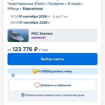
Чивитавеккья (Рим)
Палермо
В море
Ибица
Барселона
19:00
10 сентября 2026
чт
8
дн
/
7
нч
09:00
17 сентября 2026
чт
MSC Seaview
КОМФОРТ
123 776
₽
от
/ чел
Выбор каюты
+
1 000
Круизных миль
Добавить в избранное
Моментально оповестим о снижении цены