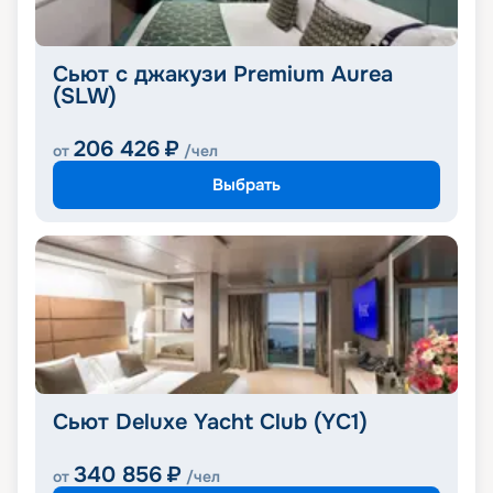
Сьют с джакузи Premium Aurea
(SLW)
206 426
₽
от
/чел
Выбрать
Сьют Deluxe Yacht Club (YC1)
340 856
₽
от
/чел