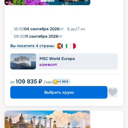
18:00
04 сентября 2026
пт
8
дн
/
7
нч
08:00
11 сентября 2026
пт
Вы посетите 4 страны:
MSC World Europa
КОМФОРТ
109 835
₽
от
/чел
+1 000
Выбрать круиз