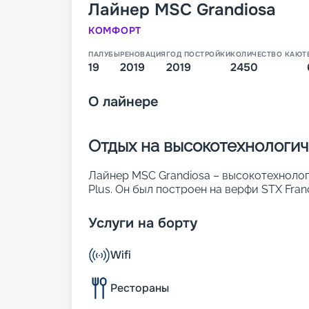
Лайнер
MSC Grandiosa
КОМФОРТ
ПАЛУБЫ
РЕНОВАЦИЯ
ГОД ПОСТРОЙКИ
КОЛИЧЕСТВО КАЮТ
19
2019
2019
2450
О
лайнере
Отдых на высокотехнологи
Лайнер MSC Grandiosa – высокотехнолог
Plus. Он был построен на верфи STX Fran
внедрены разные инновационные разраб
двухпалубный променад, который накры
Услуги на борту
постоянно воспроизводятся цифровые из
метр. Также применены технологии, пов
Wifi
системы очистки выхлопных газов, раци
Основные характеристики лайнера:
• ширина – 43 м;
Рестораны
• длина – 331 м;