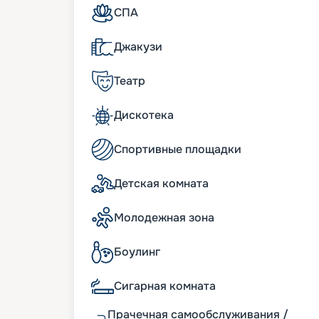
• число палуб – 19;
СПА
• водоизмещение – около 182 тыс. т;
• осадка – 8,75 м;
Джакузи
• скорость – 22,3 узла;
• общее число кают – 2 450. В них с ком
Театр
К услугам туристов
Дискотека
Еще одна впечатляющая технологическая
каждая из 2045 кают. Это цифровой инт
Спортивные площадки
активацией на 7 языках (русский в этот 
беспроводная связь, разработаны спец
оснащены всем необходимым для комфор
Детская комната
комфортабельная мебель, индивидуальны
прочее.
Молодежная зона
Питание на лайнере MSC Gr
Боулинг
Питание по системе «все включено», вхо
трех основных ресторанах с заказным ме
Сигарная комната
работающий 20 часов в сутки. За допол
здорового питания, азиатской кухни, ам
Прачечная самообслуживания /