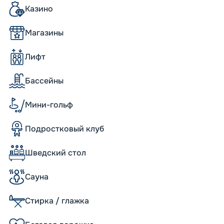
Казино
Магазины
фортом размещается до 6 344 человек.
Лифт
Бассейны
 новинка – сервис Zoe, которым оснащена
ерактивный ассистент с голосовой
Мини-гольф
перечень не входит, к сожалению). Работает
иальные мобильные приложения. Каюты
тного отдыха – уютные интерьеры,
Подростковый клуб
е санузлы, кондиционер, мини-бар и
Шведский стол
andiosa
Сауна
дящее в стоимость круиза, проходит в
ню, а также предлагается шведский стол,
Стирка / глажка
нительную плату можно посетить ресторан
ериканский стейк-хаус. Блюда