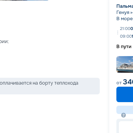
+
42
фотографий
Пальм
Генуя
В море
21:00
0
09:00
рии;
В пути
34
от
оплачивается на борту теплохода