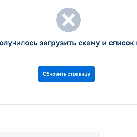
олучилось загрузить схему и список
Обновить страницу
Пальм
Генуя
В море