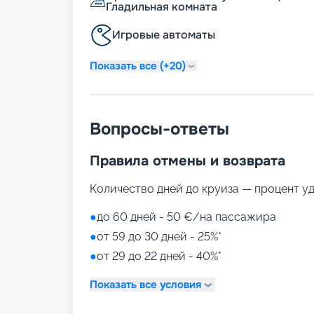
Гладильная комната
средиземноморской и международной ку
предварительному запросу возможно при
Игровые автоматы
безглютеновых, кошерных блюд. 12 баро
интерьеров и разнообразием блюд – вин
фортепиано-бар, кафе-мороженое и дру
Показать все (+20)
работают ресторан MSC Yacht Club Restau
Sail Lounge и буфет на открытой палубе.
Развлечения на лайнере
Вопросы-ответы
Туры на MSC Grandiosa – это каскад раз
Правила отмены и возврата
ожидают:
• променад с ресторанами, барами, мага
Количество дней до круиза — процент у
• балийский спа-центр MSC Aurea Spa;
• театр Broadway Theatre;
●
до 60 дней - 50 €/на пассажира
• дискотека Attic Club;
●
от 59 до 30 дней - 25%*
• казино Casino Imperiale;
• Carousel Lounge с выступлениями Cirque
●
от 29 до 22 дней - 40%*
• бассейны;
• аквапарк Polar;
Показать все условия
• фитнес-центр;
• аэротруба;