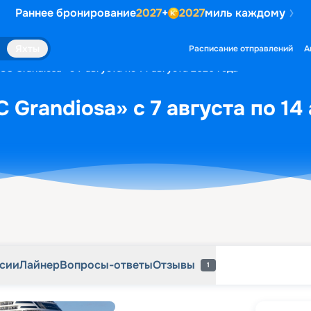
Раннее бронирование
2027
+
2027
миль каждому
рсии
Лайнер
Вопросы-ответы
Отзывы
1
Яхты
Расписание отправлений
А
C Grandiosa» с 7 августа по 14 августа 2026 года
Grandiosa» с 7 августа по 14
рсии
Лайнер
Вопросы-ответы
Отзывы
1