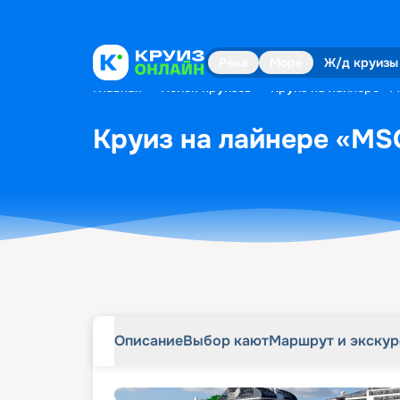
Описание
Выбор кают
Маршрут и экску
Река
Море
Ж/д круизы
Главная
•
Поиск круизов
•
Круиз на лайнере «MS
Круиз на лайнере «MSC 
Описание
Выбор кают
Маршрут и экску