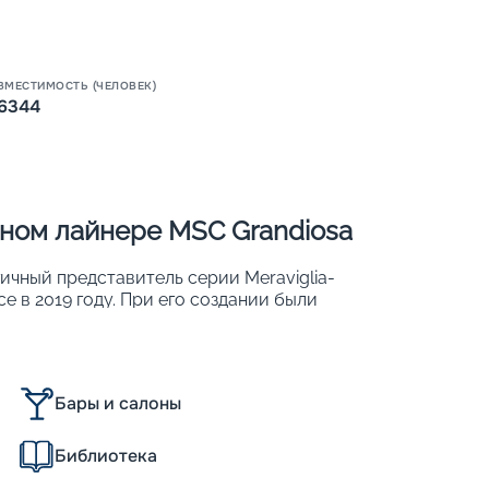
ВМЕСТИМОСТЬ (ЧЕЛОВЕК)
6344
Пишит
чном лайнере MSC Grandiosa
ичный представитель серии Meraviglia-
ce в 2019 году. При его создании были
отки. Пассажирам очень нравится
т светодиодным куполом. На нем
ображения. Длина прогулочной зоны – 101
ышающие показатели экологичности:
Бары и салоны
онального расходования топлива и др.
Библиотека