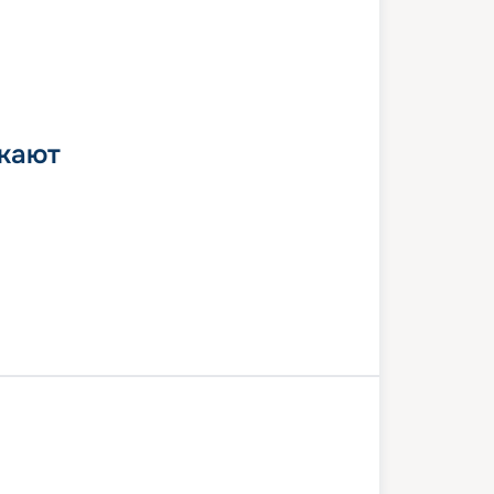
 кают
а-де-Майорка
Барселона
Канны
Специя
Чивитавеккья (Рим)
Пальма-де-Майорка