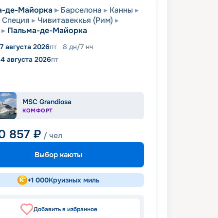
а-де-Майорка
Барселона
Канны
Специя
Чивитавеккья (Рим)
Пальма-де-Майорка
7 августа 2026
пт
8
дн
/
7
нч
14 августа 2026
пт
MSC Grandiosa
КОМФОРТ
0 857
₽
/ чел
Выбор каюты
+
1 000
Круизных миль
Добавить в избранное