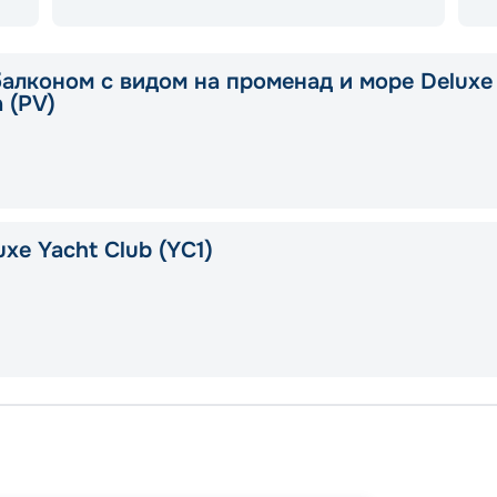
балконом с видом на променад и море Deluxe
a (PV)
xe Yacht Club (YC1)
Валлет
Марсе