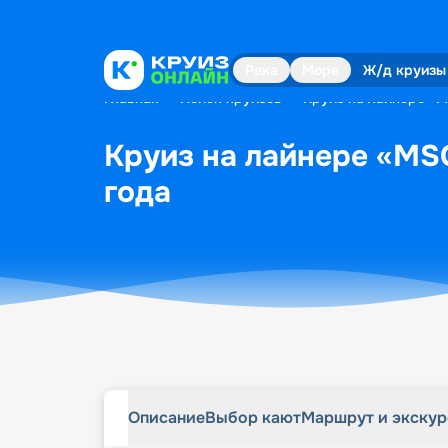
Описание
Выбор кают
Маршрут и экску
Река
Море
Ж/д круизы
Главная
•
Поиск круизов
•
Круиз на лайнере «M
Круиз на лайнере «MSC
года
Описание
Выбор кают
Маршрут и экску