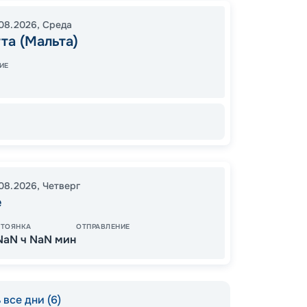
Валлет
08.2026
,
Среда
17:00
2
та (Мальта)
08:00
ИЕ
22
от
.08.2026
,
Четверг
е
СТОЯНКА
ОТПРАВЛЕНИЕ
NaN ч NaN мин
все дни (6)