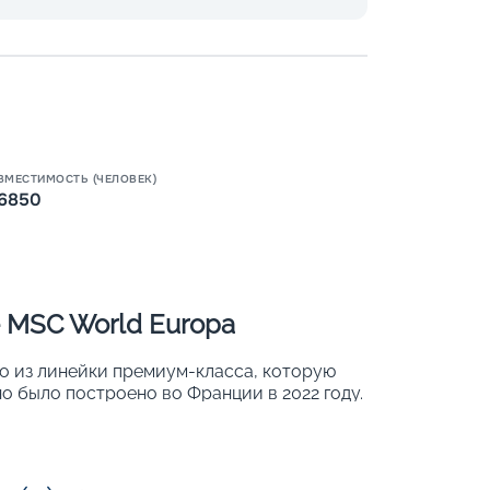
Пишит
ВМЕСТИМОСТЬ (ЧЕЛОВЕК)
6850
 MSC World Europa
о из линейки премиум-класса, которую
о было построено во Франции в 2022 году.
вационные разработки, которые
ассажиров и повышение показателей
х каютах может разместиться 6 850