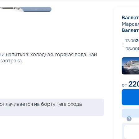
+
54
фотографий
Валлет
Марсе
Валлет
17:00
2
08:00
и напитков: холодная, горячая вода, чай
 завтрака;
22
от
оплачивается на борту теплохода