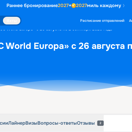
Раннее бронирование
2027
+
2027
миль каждому
рсии
Лайнер
Визы
Вопросы-ответы
Отзывы
2
Яхты
Расписание отправлений
А
SC World Europa» с 26 августа по 2 сентября 2026 года
 World Europa» с 26 августа 
рсии
Лайнер
Визы
Вопросы-ответы
Отзывы
2