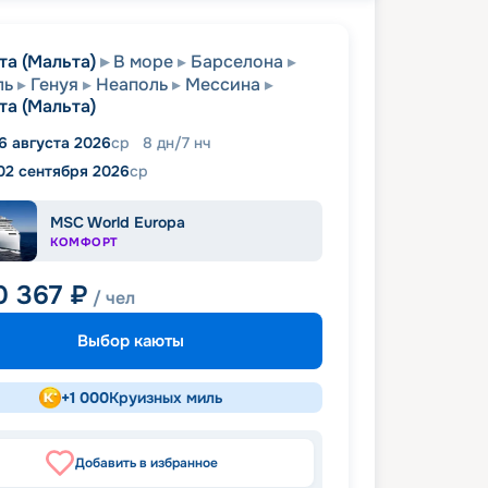
та (Мальта)
В море
Барселона
ль
Генуя
Неаполь
Мессина
та (Мальта)
6 августа 2026
ср
8
дн
/
7
нч
02 сентября 2026
ср
MSC World Europa
КОМФОРТ
0 367
₽
/ чел
Выбор каюты
+
1 000
Круизных миль
Добавить в избранное