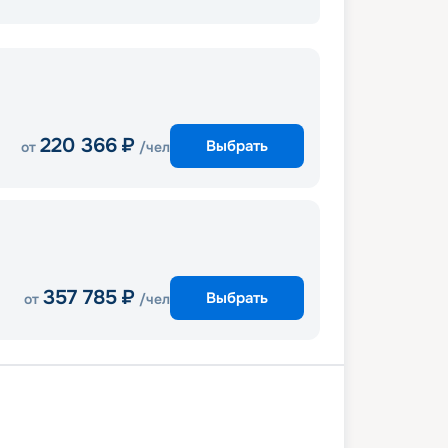
220 366
₽
Выбрать
от
/чел
357 785
₽
Выбрать
от
/чел
та (Мальта)
В море
Барселона
ль
Генуя
Неаполь
Мессина