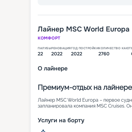
Лайнер
MSC World Europa
КОМФОРТ
ПАЛУБЫ
РЕНОВАЦИЯ
ГОД ПОСТРОЙКИ
КОЛИЧЕСТВО КАЮТ
22
2022
2022
2760
О
лайнере
Премиум-отдых на лайнере
Лайнер MSC World Europa – первое судн
запланировала компания MSC Cruises. Он
При его создании использовались инно
направлены на обеспечение комфорта п
Услуги на борту
экологичности. В 2 760 комфортабельны
человек. Другие особенности: