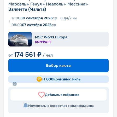
Марсель
Генуя
Неаполь
Мессина
Валлетта (Мальта)
17:00
30 сентября 2026
ср
8
дн
/
7
нч
08:00
07 октября 2026
ср
MSC World Europa
КОМФОРТ
174 561
₽
от
/ чел
Выбор каюты
+
1 000
Круизных миль
Добавить в избранное
Моментально оповестим о снижении цены