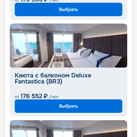
от
/чел
Выбрать
Каюта с балконом Deluxe
Fantastica (BR3)
176 552
₽
от
/чел
Выбрать