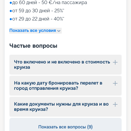
• игровые зоны от LEGO;
●
до 60 дней - 50 €/на пассажира
• детский клуб Chicco.
●
от 59 до 30 дней - 25%*
●
от 29 до 22 дней - 40%*
Путешествуйте с
«Круиз.онлайн»
Показать все условия
Наша компания предлагает купить путевки на
Частые вопросы
круизы MSC World Europa не выходя из дома. На
нашем сайте вы найдете всю необходимую
информацию для выбора тура: расписание
Что включено и не включено в стоимость
круизов на 2026 - 2027 г., характеристики
круиза
лайнера, описание кают, цены на путевки, фото
интерьеров, отзывы туристов и другие данные.
На какую дату бронировать перелет в
Опытные специалисты с удовольствием
город отправления круиза?
проконсультируют вас, помогут с оформлением
документов и проведением оплаты, будут
оказывать информационную поддержку на
Какие документы нужны для круиза и во
протяжении круиза. Бронируйте путевки и
время круиза?
отправляйтесь в сказочное путешествие на
лайнере из будущего!
Показать все вопросы (9)