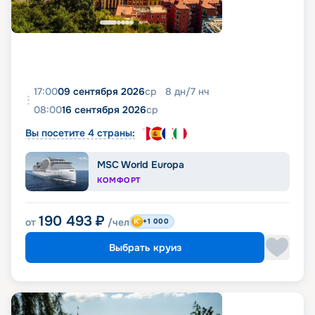
17:00
09 сентября 2026
ср
8
дн
/
7
нч
08:00
16 сентября 2026
ср
Вы посетите 4 страны:
MSC World Europa
КОМФОРТ
190 493
₽
от
/чел
+1 000
Выбрать круиз