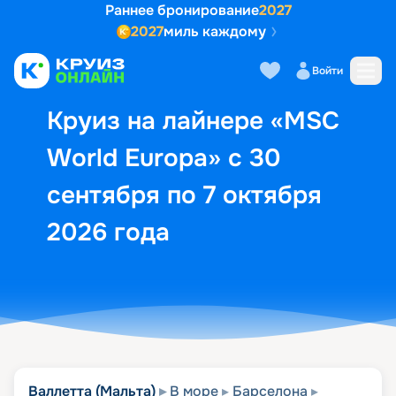
Раннее бронирование
2027
2027
миль каждому
Описание
Выбор кают
Маршрут и экск
Войти
Круиз на лайнере «MSC
World Europa» с 30
сентября по 7 октября
2026 года
Валлетта (Мальта)
В море
Барселона