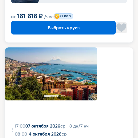
161 616
₽
от
/чел
+1 000
Выбрать круиз
17:00
07 октября 2026
ср
8
дн
/
7
нч
08:00
14 октября 2026
ср