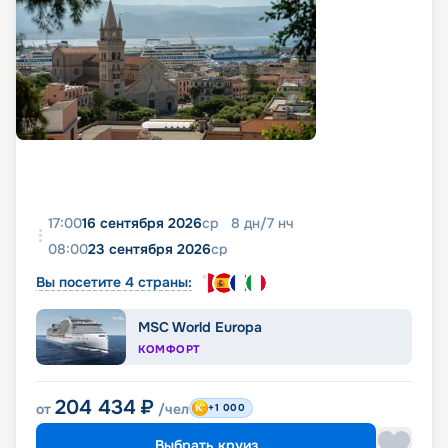
17:00
16 сентября 2026
ср
8
дн
/
7
нч
08:00
23 сентября 2026
ср
Вы посетите 4 страны:
MSC World Europa
КОМФОРТ
204 434
₽
от
/чел
+1 000
Выбрать круиз