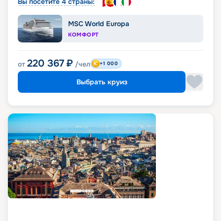
Вы посетите 4 страны:
MSC World Europa
КОМФОРТ
220 367
₽
от
/чел
+1 000
Выбрать круиз