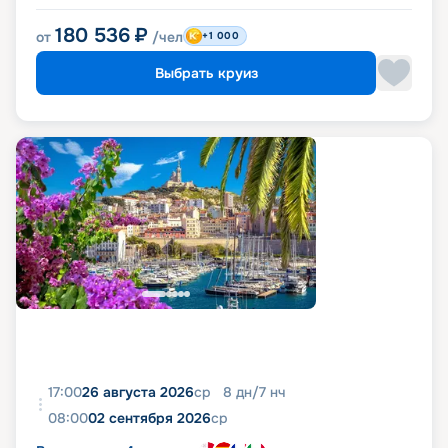
180 536
₽
от
/чел
+1 000
Выбрать круиз
17:00
26 августа 2026
ср
8
дн
/
7
нч
08:00
02 сентября 2026
ср