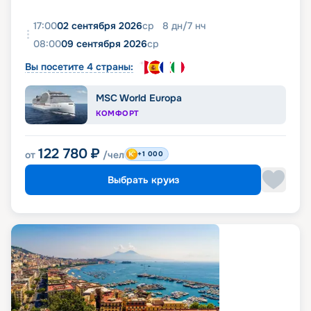
17:00
02 сентября 2026
ср
8
дн
/
7
нч
08:00
09 сентября 2026
ср
Вы посетите 4 страны:
MSC World Europa
КОМФОРТ
122 780
₽
от
/чел
+1 000
Выбрать круиз