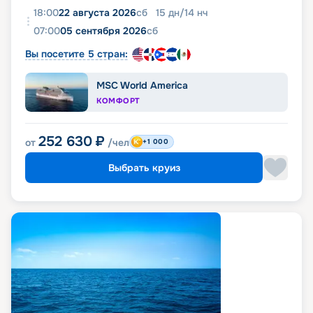
18:00
22 августа 2026
сб
15
дн
/
14
нч
07:00
05 сентября 2026
сб
Вы посетите 5 стран:
MSC World America
КОМФОРТ
252 630
₽
от
/чел
+1 000
Выбрать круиз