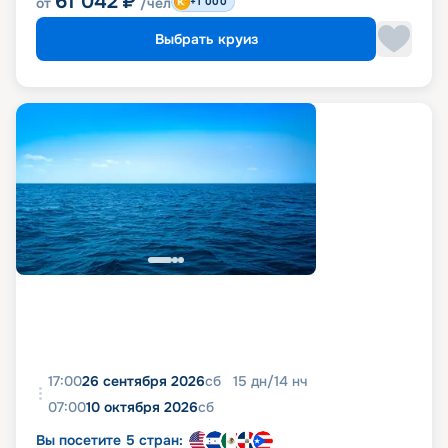
61 042
₽
от
/чел
+1 000
Выбрать круиз
17:00
26 сентября 2026
сб
15
дн
/
14
нч
07:00
10 октября 2026
сб
Вы посетите 5 стран: