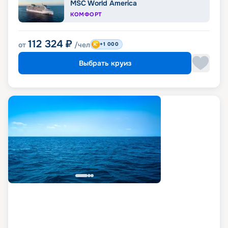
MSC World America
КОМФОРТ
112 324
₽
от
/чел
+1 000
Выбрать круиз