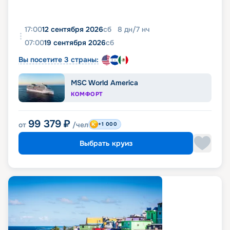
17:00
12 сентября 2026
сб
8
дн
/
7
нч
07:00
19 сентября 2026
сб
Вы посетите 3 страны:
MSC World America
КОМФОРТ
99 379
₽
от
/чел
+1 000
Выбрать круиз