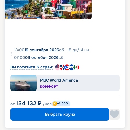
18:00
19 сентября 2026
сб
15
дн
/
14
нч
07:00
03 октября 2026
сб
Вы посетите 5 стран:
MSC World America
КОМФОРТ
134 132
₽
от
/чел
+1 000
Выбрать круиз