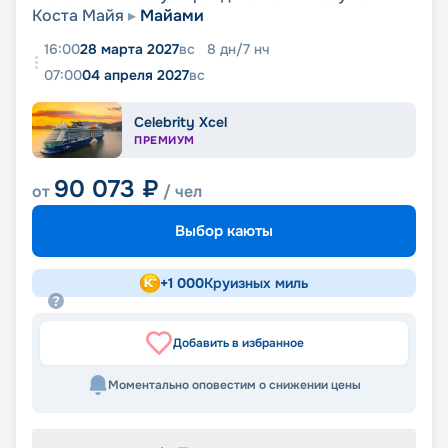
Коста Майя
Майами
16:00
28 марта 2027
вс
8
дн
/
7
нч
07:00
04 апреля 2027
вс
Celebrity Xcel
ПРЕМИУМ
90 073
₽
от
/ чел
Выбор каюты
+
1 000
Круизных миль
Добавить в избранное
Моментально оповестим о снижении цены