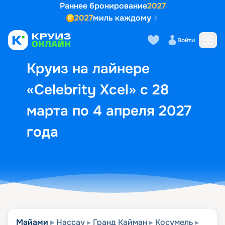
Раннее бронирование
2027
2027
миль каждому
Описание
Выбор кают
Маршрут и экск
Войти
Круиз на лайнере
«Celebrity Xcel» с 28
марта по 4 апреля 2027
года
Майами
Нассау
Гранд Кайман
Косумель