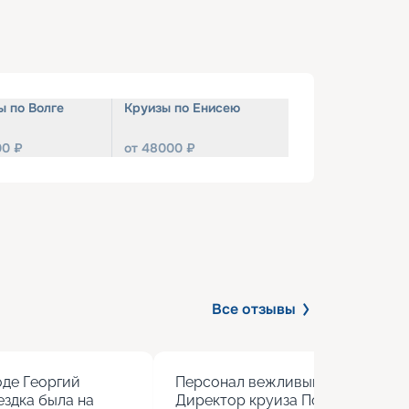
ы по Волге
Круизы по Енисею
00
₽
от
48000
₽
Все отзывы
де Георгий 
Персонал вежливый, кормят вкус
здка была на 
Директор круиза Полина учитыва