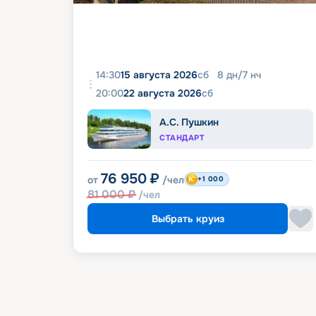
14:30
15 августа 2026
сб
8
дн
/
7
нч
20:00
22 августа 2026
сб
А.С. Пушкин
СТАНДАРТ
76 950
₽
от
/чел
+1 000
81 000
₽
/чел
Выбрать круиз