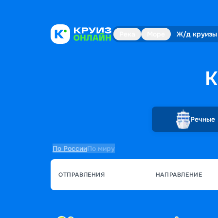
Река
Море
Ж/д круизы
К
Речные
По России
По миру
ОТПРАВЛЕНИЯ
НАПРАВЛЕНИЕ