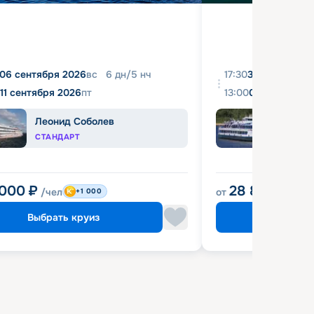
06 сентября 2026
вс
6
дн
/
5
нч
17:30
31 августа 20
11 сентября 2026
пт
13:00
04 сентября 
Леонид Соболев
Башк
СТАНДАРТ
ЭКОН
 000
₽
28 800
₽
/чел
от
/чел
+1 000
Выбрать круиз
Выбрат