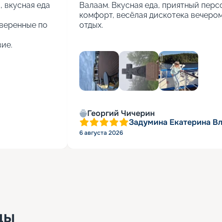
вкусная еда 
Валаам. Вкусная еда, приятный персо
комфорт, весёлая дискотека вечером.
веренные по 
отдых.
ие.
+
2
Георгий Чичерин
Задумина Екатерина В
6 августа 2026
ды