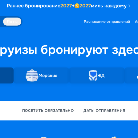
Раннее бронирование
2027
+
2027
миль каждому
Яхты
Расписание отправлений
А
руизы бронируют
зде
Морские
ЖД
ПОСЕТИТЬ ОБЯЗАТЕЛЬНО
ДАТЫ ОТПРАВЛЕНИЯ