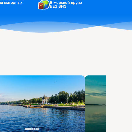
ия выгодных
В морской круиз
БЕЗ ВИЗ