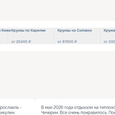
и Кижи
Круизы по Карелии
Круизы на Соловки
Круиз
от
20400
₽
от
87600
₽
от
30
ославль - 
В мае 2026 года отдыхали на теплохо
кулин.

Чичерин. Все очень понравилось. Пое