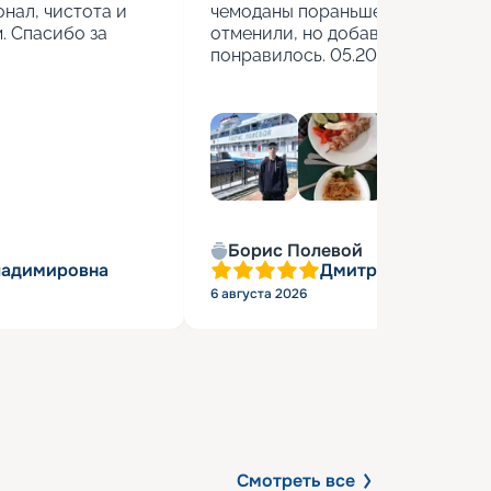
нал, чистота и 
чемоданы пораньше взяли. Стоя
 Спасибо за 
отменили, но добавили бесплатн
понравилось. 05.2026г.
Борис Полевой
ладимировна
Дмитрий Васильев
6 августа 2026
Смотреть все