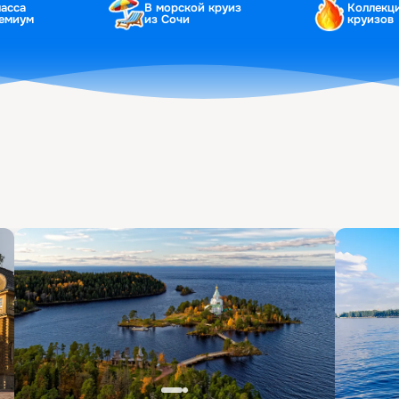
ласса
В морской круиз
Коллекц
ремиум
из Сочи
круизов