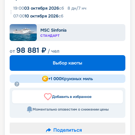
19:00
03 октября 2026
сб
8
дн
/
7
нч
07:00
10 октября 2026
сб
MSC Sinfonia
СТАНДАРТ
98 881
₽
от
/ чел
Выбор каюты
+
1 000
Круизных миль
Добавить в избранное
Моментально оповестим о снижении цены
Поделиться