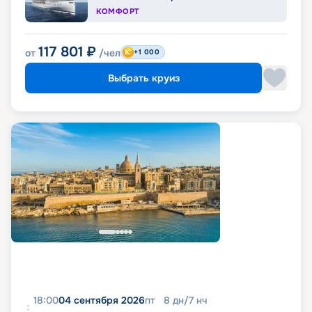
КОМФОРТ
117 801
₽
от
/чел
+1 000
Выбрать круиз
18:00
04 сентября 2026
пт
8
дн
/
7
нч