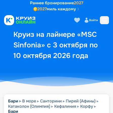
Раннее бронирование
2027
2027
миль каждому
Описание
Выбор кают
Маршрут и экск
Войти
Круиз на лайнере «MSC
Sinfonia» с 3 октября по
10 октября 2026 года
Бари
В море
Санторини
Пирей (Афины)
Катаколон (Олимпия)
Кефалиния
Корфу
Бари