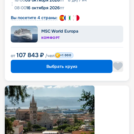
18:00
09 октября 2026
пт
8
дн
/
7
нч
08:00
16 октября 2026
пт
Вы посетите 4 страны:
MSC World Europa
КОМФОРТ
107 843
₽
от
/чел
+1 000
Выбрать круиз