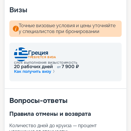
расписание круизов, схемы палуб, цены на
Визы
путевки, описание кают и прочая информация.
Мечтали о сказочном отдыхе? Вас ждут
волшебные пейзажи Средиземного моря! А для
Точные визовые условия и цены уточняйте
того чтобы получить лучшие места,
у специалистов при бронировании
воспользуйтесь услугой раннего бронирования.
Греция
ТРЕБУЕТСЯ ВИЗА
СРОК ВЫПОЛНЕНИЯ ВИЗЫ
СТОИМОСТЬ
20
рабочих дней
7 900
₽
от
Как получить визу
Вопросы-ответы
Правила отмены и возврата
Количество дней до круиза — процент