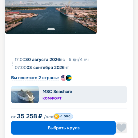
17:00
30 августа 2026
вс
5
дн
/
4
нч
07:00
03 сентября 2026
чт
Вы посетите 2 страны:
MSC Seashore
КОМФОРТ
35 258
₽
от
/чел
+1 000
Выбрать круиз