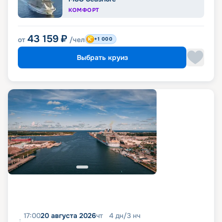
КОМФОРТ
43 159
₽
от
/чел
+1 000
Выбрать круиз
17:00
20 августа 2026
чт
4
дн
/
3
нч