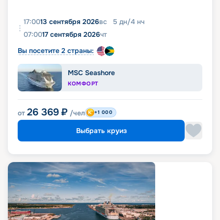
17:00
13 сентября 2026
вс
5
дн
/
4
нч
07:00
17 сентября 2026
чт
Вы посетите 2 страны:
MSC Seashore
КОМФОРТ
26 369
₽
от
/чел
+1 000
Выбрать круиз