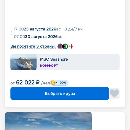
17:00
23 августа 2026
вс
8
дн
/
7
нч
07:00
30 августа 2026
вс
Вы посетите 3 страны:
MSC Seashore
КОМФОРТ
62 022
₽
от
/чел
+1 000
Выбрать круиз