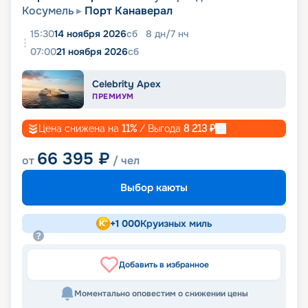
Косумель
Порт Канаверал
15:30
14 ноября 2026
сб
8
дн
/
7
нч
07:00
21 ноября 2026
сб
Celebrity Apex
ПРЕМИУМ
Цена снижена на
11
%
/ Выгода
8 213
₽
66 395
₽
от
/ чел
Выбор каюты
+
1 000
Круизных миль
Добавить в избранное
Моментально оповестим о снижении цены