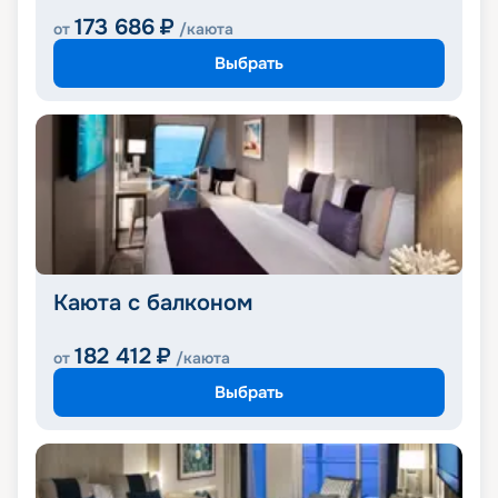
173 686
₽
от
/каюта
Выбрать
Каюта с балконом
182 412
₽
от
/каюта
Выбрать