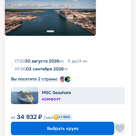
17:00
30 августа 2026
вс
5
дн
/
4
нч
07:00
03 сентября 2026
чт
Вы посетите 2 страны:
MSC Seashore
КОМФОРТ
34 932
₽
от
/чел
+1 000
Выбрать круиз