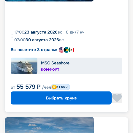
17:00
23 августа 2026
вс
8
дн
/
7
нч
07:00
30 августа 2026
вс
Вы посетите 3 страны:
MSC Seashore
КОМФОРТ
55 579
₽
от
/чел
+1 000
Выбрать круиз