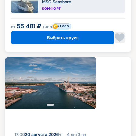
MSC Seashore
КОМФОРТ
55 481
₽
от
/чел
+1 000
Выбрать круиз
17:00
20 августа 2026
чт
4
дн
/
3
нч