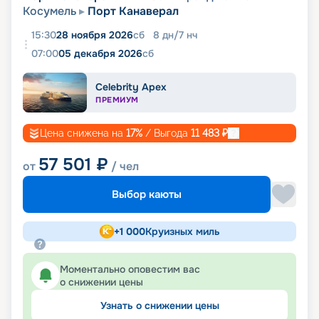
Косумель
Порт Канаверал
15:30
28 ноября 2026
сб
8
дн
/
7
нч
07:00
05 декабря 2026
сб
Celebrity Apex
ПРЕМИУМ
Цена снижена на
17
%
/ Выгода
11 483
₽
57 501
₽
от
/ чел
Выбор каюты
+
1 000
Круизных миль
Моментально оповестим вас
о снижении цены
Узнать о снижении цены