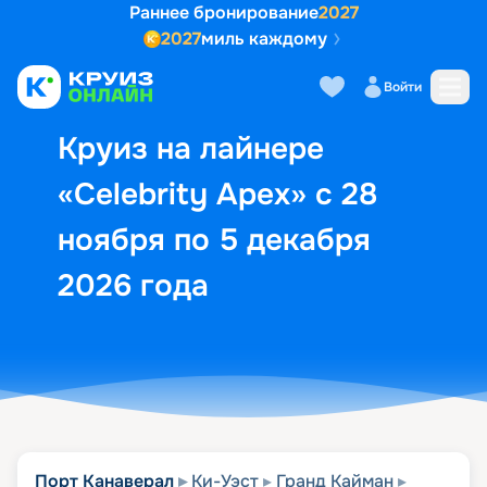
Раннее бронирование
2027
2027
миль каждому
Описание
Выбор кают
Маршрут и экск
Войти
Круиз на лайнере
«Celebrity Apex» с 28
ноября по 5 декабря
2026 года
Порт Канаверал
Ки-Уэст
Гранд Кайман