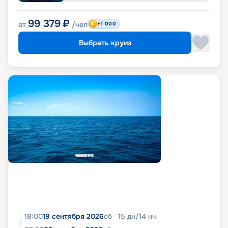
99 379
₽
от
/чел
+1 000
Выбрать круиз
18:00
19 сентября 2026
сб
15
дн
/
14
нч