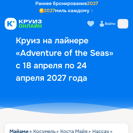
Раннее бронирование
2027
2027
миль каждому
Описание
Выбор кают
Маршрут и экск
Войти
Круиз на лайнере
«Adventure of the Seas»
с 18 апреля по 24
апреля 2027 года
Майами
Косумель
Коста Майя
Нассау