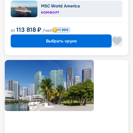
MSC World America
КОМФОРТ
113 818
₽
от
/чел
+1 000
Выбрать круиз