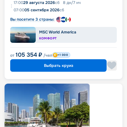
17:00
29 августа 2026
сб
8
дн
/
7
нч
07:00
05 сентября 2026
сб
Вы посетите 3 страны:
MSC World America
КОМФОРТ
105 354
₽
от
/чел
+1 000
Выбрать круиз