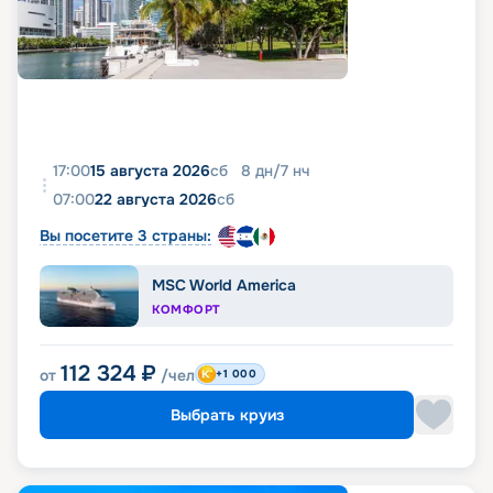
17:00
15 августа 2026
сб
8
дн
/
7
нч
07:00
22 августа 2026
сб
Вы посетите 3 страны:
MSC World America
КОМФОРТ
112 324
₽
от
/чел
+1 000
Выбрать круиз