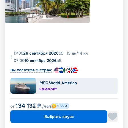
17:00
26 сентября 2026
сб
15
дн
/
14
нч
07:00
10 октября 2026
сб
Вы посетите 5 стран:
MSC World America
КОМФОРТ
134 132
₽
от
/чел
+1 000
Выбрать круиз