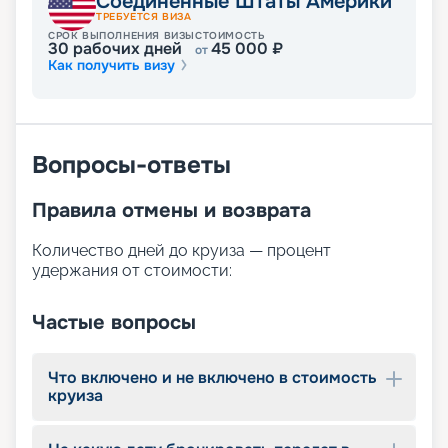
Соединенные Штаты Америки
Погрузитесь в мир приключений с Adventure of
ТРЕБУЕТСЯ ВИЗА
the Seas и создайте незабываемые
СРОК ВЫПОЛНЕНИЯ ВИЗЫ
СТОИМОСТЬ
30
рабочих дней
45 000
₽
от
воспоминания на этом удивительном лайнере!
Как получить визу
Вопросы-ответы
Правила отмены и возврата
Количество дней до круиза — процент
удержания от стоимости:
Частые вопросы
Что включено и не включено в стоимость
круиза