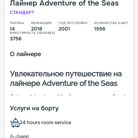
Лайнер
Adventure of the Seas
СТАНДАРТ
ПАЛУБЫ
РЕНОВАЦИЯ
ГОД ПОСТРОЙКИ
КОЛИЧЕСТВО КАЮТ
14
2018
2001
1556
ВМЕСТИМОСТЬ (ЧЕЛОВЕК)
3756
О
лайнере
Увлекательное путешествие на
лайнере Adventure of the Seas
Лайнер Adventure of the Seas от компании Royal
Caribbean International был построен в 2001 году
Услуги на борту
в Финляндии, городе Турку. Корабль прошел
модернизацию в 2018-м. Судно имеет 15 палуб и
готово вместить на борт до 3756 пассажиров.
24 hours room service
Разместиться здесь можно в одной из 1556 кают
разного класса. Лайнер обладает
Wifi