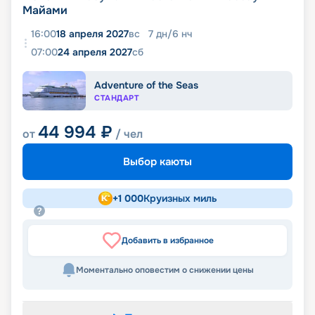
Майами
16:00
18 апреля 2027
вс
7
дн
/
6
нч
07:00
24 апреля 2027
сб
Adventure of the Seas
СТАНДАРТ
44 994
₽
от
/ чел
Выбор каюты
+
1 000
Круизных миль
Добавить в избранное
Моментально оповестим о снижении цены