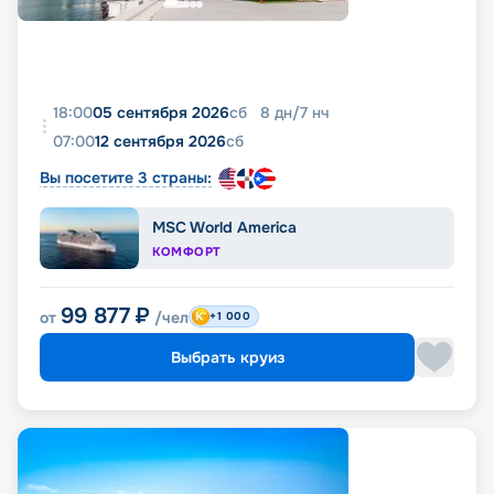
18:00
05 сентября 2026
сб
8
дн
/
7
нч
07:00
12 сентября 2026
сб
Вы посетите 3 страны:
MSC World America
КОМФОРТ
99 877
₽
от
/чел
+1 000
Выбрать круиз