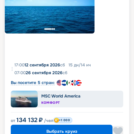
17:00
12 сентября 2026
сб
15
дн
/
14
нч
07:00
26 сентября 2026
сб
Вы посетите 5 стран:
MSC World America
КОМФОРТ
134 132
₽
от
/чел
+1 000
Выбрать круиз