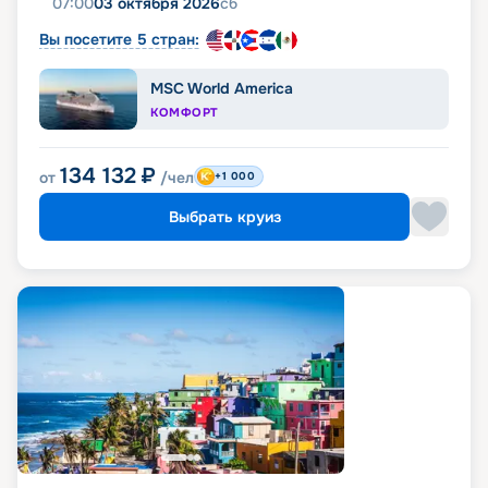
07:00
03 октября 2026
сб
Вы посетите 5 стран:
MSC World America
КОМФОРТ
134 132
₽
от
/чел
+1 000
Выбрать круиз