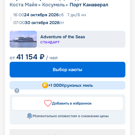
Коста Майя
Косумель
Порт Канаверал
16:00
24 октября 2026
сб
7
дн
/
6
нч
07:00
30 октября 2026
пт
Adventure of the Seas
СТАНДАРТ
41 154
₽
от
/ чел
Выбор каюты
+
1 000
Круизных миль
Добавить в избранное
Моментально оповестим о снижении цены