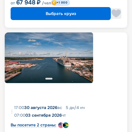
67 948
₽
от
/чел
+1 000
Выбрать круиз
17:00
30 августа 2026
вс
5
дн
/
4
нч
07:00
03 сентября 2026
чт
Вы посетите 2 страны: