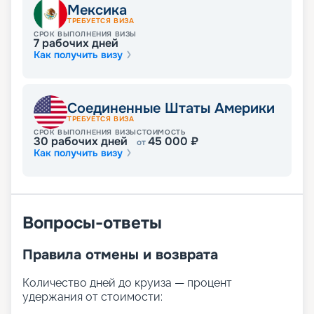
На сайте «Круиз.онлайн» вы можете купить
Мексика
вариант тура, который устроит вас по всем
ТРЕБУЕТСЯ ВИЗА
параметрам в 2026 - 2027 г., начиная от
СРОК ВЫПОЛНЕНИЯ ВИЗЫ
7
рабочих дней
направления и заканчивая условиями
Как получить визу
размещения. Все это мы предлагаем выбрать
гостям на свой вкус. Смотрите фото, схемы и
планы палуб, отзывы, описания и цены на
маршруты круизов. Выбирайте свой вариант.
Соединенные Штаты Америки
Погрузитесь в мир приключений с Adventure of
ТРЕБУЕТСЯ ВИЗА
the Seas и создайте незабываемые
СРОК ВЫПОЛНЕНИЯ ВИЗЫ
СТОИМОСТЬ
30
рабочих дней
45 000
₽
от
воспоминания на этом удивительном лайнере!
Как получить визу
Вопросы-ответы
Правила отмены и возврата
Количество дней до круиза — процент
удержания от стоимости: