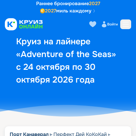
Раннее бронирование
2027
2027
миль каждому
Описание
Выбор кают
Маршрут и экск
Войти
Круиз на лайнере
«Adventure of the Seas»
с 24 октября по 30
октября 2026 года
Порт Канаверал
Перфект Дей КоКоКай