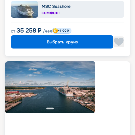
MSC Seashore
КОМФОРТ
35 258
₽
от
/чел
+1 000
Выбрать круиз