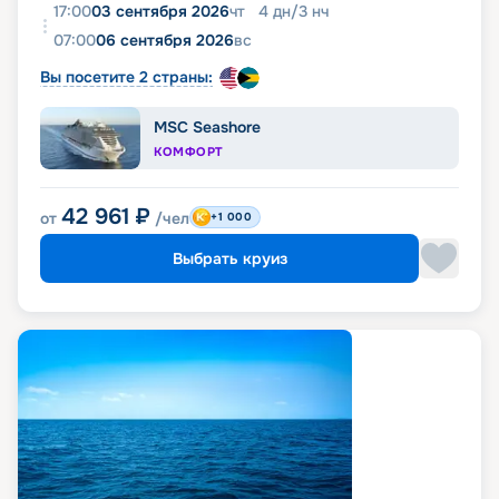
17:00
03 сентября 2026
чт
4
дн
/
3
нч
07:00
06 сентября 2026
вс
Вы посетите 2 страны:
MSC Seashore
КОМФОРТ
42 961
₽
от
/чел
+1 000
Выбрать круиз