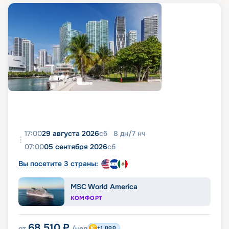
17:00
29 августа 2026
сб
8
дн
/
7
нч
07:00
05 сентября 2026
сб
Вы посетите 3 страны:
MSC World America
КОМФОРТ
68 510
₽
от
/чел
+1 000