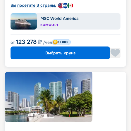
Вы посетите 3 страны:
MSC World America
КОМФОРТ
123 278
₽
от
/чел
+1 000
Выбрать круиз