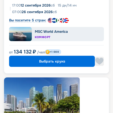
17:00
12 сентября 2026
сб
15
дн
/
14
нч
07:00
26 сентября 2026
сб
Вы посетите 5 стран:
MSC World America
КОМФОРТ
134 132
₽
от
/чел
+1 000
Выбрать круиз