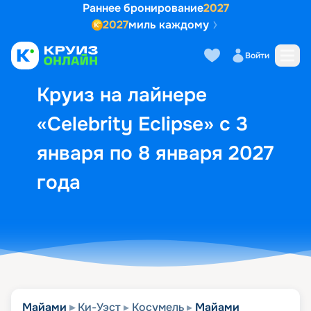
Раннее бронирование
2027
2027
миль каждому
Описание
Выбор кают
Маршрут и экск
Войти
Круиз на лайнере
«Celebrity Eclipse» с 3
января по 8 января 2027
года
Майами
Ки-Уэст
Косумель
Майами