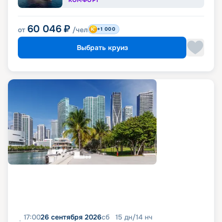
КОМФОРТ
60 046
₽
от
/чел
+1 000
Выбрать круиз
17:00
26 сентября 2026
сб
15
дн
/
14
нч