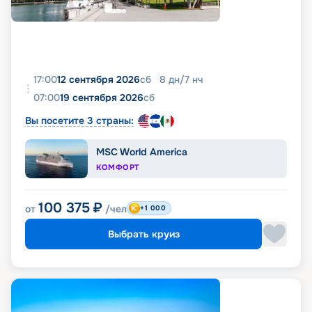
17:00
12 сентября 2026
сб
8
дн
/
7
нч
07:00
19 сентября 2026
сб
Вы посетите 3 страны:
MSC World America
КОМФОРТ
100 375
₽
от
/чел
+1 000
Выбрать круиз