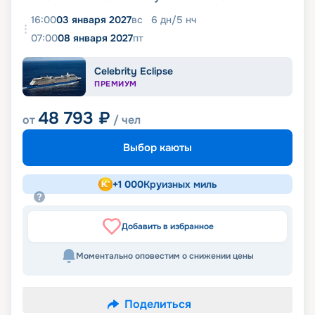
16:00
03 января 2027
вс
6
дн
/
5
нч
07:00
08 января 2027
пт
Celebrity Eclipse
ПРЕМИУМ
48 793
₽
от
/ чел
Выбор каюты
+
1 000
Круизных миль
Добавить в избранное
Моментально оповестим о снижении цены
Поделиться