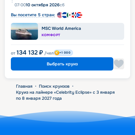
07:00
10 октября 2026
сб
Вы посетите 5 стран:
MSC World America
КОМФОРТ
134 132
₽
от
/чел
+1 000
Выбрать круиз
Главная
•
Поиск круизов
•
Круиз на лайнере «Celebrity Eclipse» с 3 января
по 8 января 2027 года