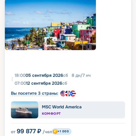
18:00
05 сентября 2026
сб
8
дн
/
7
нч
07:00
12 сентября 2026
сб
Вы посетите 3 страны:
MSC World America
КОМФОРТ
99 877
₽
от
/чел
+1 000