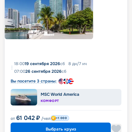
18:00
19 сентября 2026
сб
8
дн
/
7
нч
07:00
26 сентября 2026
сб
Вы посетите 3 страны:
MSC World America
КОМФОРТ
61 042
₽
от
/чел
+1 000
Выбрать круиз