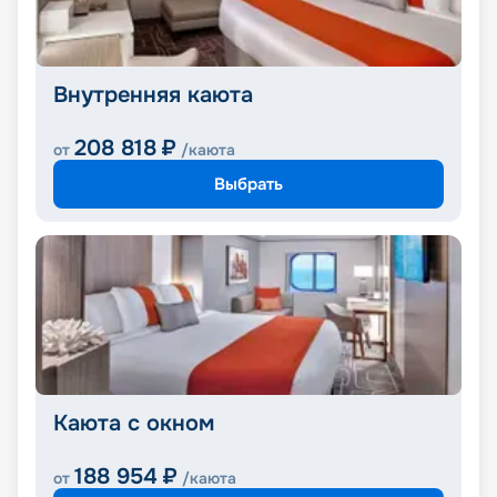
Внутренняя каюта
208 818
₽
от
/каюта
Выбрать
Каюта с окном
188 954
₽
от
/каюта