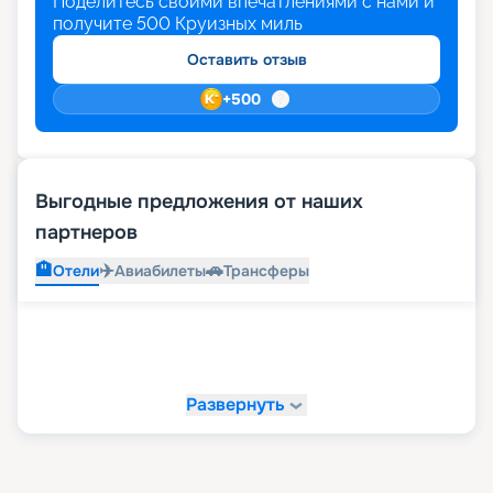
Поделитесь своими впечатлениями с нами и
получите
500
Круизных миль
Оставить отзыв
+
500
Выгодные предложения от наших
партнеров
🏨
✈️
🚗
Отели
Авиабилеты
Трансферы
Развернуть