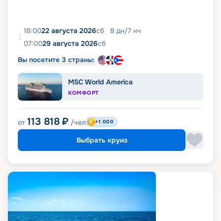
18:00
22 августа 2026
сб
8
дн
/
7
нч
07:00
29 августа 2026
сб
Вы посетите 3 страны:
MSC World America
КОМФОРТ
113 818
₽
от
/чел
+1 000
Выбрать круиз