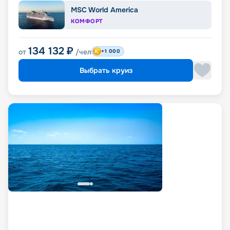
MSC World America
КОМФОРТ
134 132
₽
от
/чел
+1 000
Выбрать круиз