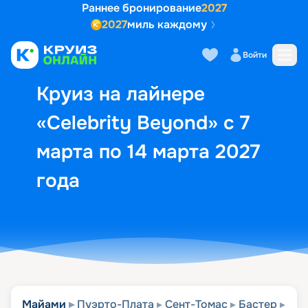
Раннее бронирование
2027
2027
миль каждому
Описание
Выбор кают
Маршрут и экск
Войти
Круиз на лайнере
«Celebrity Beyond» с 7
марта по 14 марта 2027
года
Майами
Пуэрто-Плата
Сент-Томас
Бастер