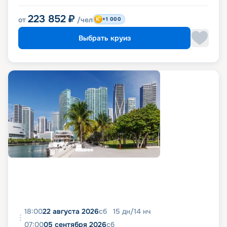
223 852
₽
от
/чел
+1 000
Выбрать круиз
18:00
22 августа 2026
сб
15
дн
/
14
нч
07:00
05 сентября 2026
сб