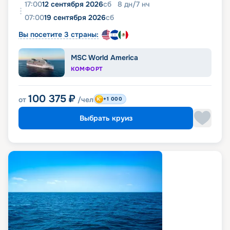
17:00
12 сентября 2026
сб
8
дн
/
7
нч
07:00
19 сентября 2026
сб
Вы посетите 3 страны:
MSC World America
КОМФОРТ
100 375
₽
от
/чел
+1 000
Выбрать круиз