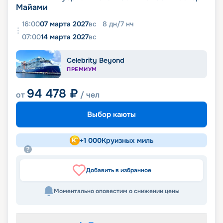
Майами
16:00
07 марта 2027
вс
8
дн
/
7
нч
07:00
14 марта 2027
вс
Celebrity Beyond
ПРЕМИУМ
94 478
₽
от
/ чел
Выбор каюты
+
1 000
Круизных миль
Добавить в избранное
Моментально оповестим о снижении цены