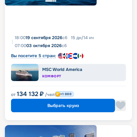
18:00
19 сентября 2026
сб
15
дн
/
14
нч
07:00
03 октября 2026
сб
Вы посетите 5 стран:
MSC World America
КОМФОРТ
134 132
₽
от
/чел
+1 000
Выбрать круиз