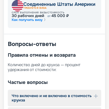
лайнере Celebrity Beyond и насладиться
Соединенные Штаты Америки
удовольствием как от выгодной цены, так и от
ТРЕБУЕТСЯ ВИЗА
возможности приобщиться к сервису мирового
СРОК ВЫПОЛНЕНИЯ ВИЗЫ
СТОИМОСТЬ
30
рабочих дней
45 000
₽
от
класса. На этой странице представлена вся
Как получить визу
информация по характеристикам судна с
подробными фото, схемой расположения кают,
планом палуб. Изучайте всю интересующую вас
информацию, а при необходимости
обращайтесь за консультацией к нашим
Вопросы-ответы
менеджерам. Они поделятся с вами
информацией относительно стоимости,
Правила отмены и возврата
длительности и содержания маршрутов,
сориентируют в расписании туров на 2026 -
Количество дней до круиза — процент
2027 годы и даже помогут подобрать каюту.
удержания от стоимости:
Частые вопросы
Что включено и не включено в стоимость
круиза