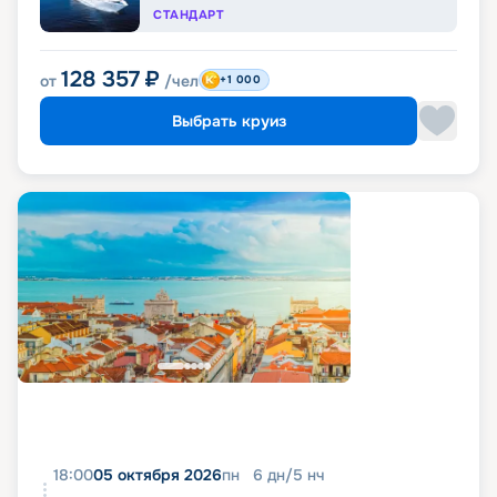
СТАНДАРТ
128 357
₽
от
/чел
+1 000
Выбрать круиз
18:00
05 октября 2026
пн
6
дн
/
5
нч