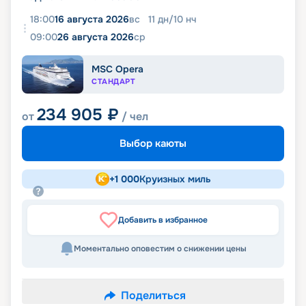
18:00
16 августа 2026
вс
11
дн
/
10
нч
09:00
26 августа 2026
ср
MSC Opera
СТАНДАРТ
234 905
₽
от
/ чел
Выбор каюты
+
1 000
Круизных миль
Добавить в избранное
Моментально оповестим о снижении цены
Поделиться