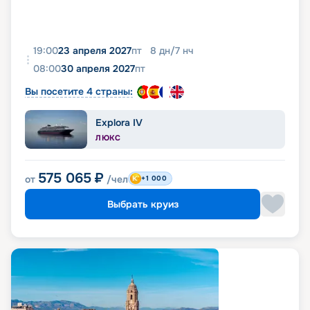
19:00
23 апреля 2027
пт
8
дн
/
7
нч
08:00
30 апреля 2027
пт
Вы посетите 4 страны:
Explora IV
ЛЮКС
575 065
₽
от
/чел
+1 000
Выбрать круиз