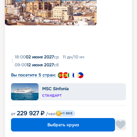
18:00
02 июня 2027
ср
11
дн
/
10
нч
09:00
12 июня 2027
сб
Вы посетите 5 стран:
MSC Sinfonia
СТАНДАРТ
229 927
₽
от
/чел
+1 000
Выбрать круиз