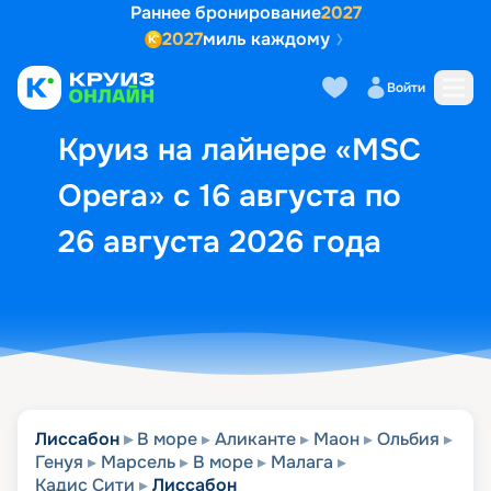
Раннее бронирование
2027
2027
миль каждому
Описание
Выбор кают
Маршрут и экск
Войти
Круиз на лайнере «MSC
Opera» с 16 августа по
26 августа 2026 года
Лиссабон
В море
Аликанте
Маон
Ольбия
Генуя
Марсель
В море
Малага
Кадис Сити
Лиссабон