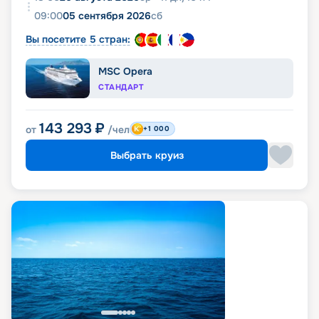
09:00
05 сентября 2026
сб
Вы посетите 5 стран:
MSC Opera
СТАНДАРТ
143 293
₽
от
/чел
+1 000
Выбрать круиз