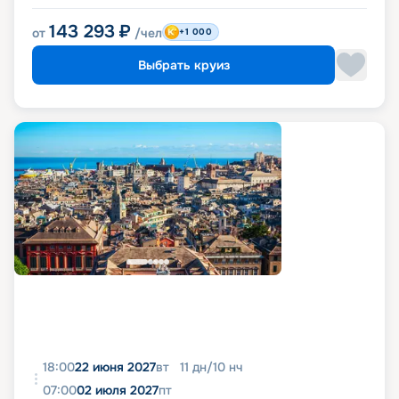
143 293
₽
от
/чел
+1 000
Выбрать круиз
18:00
22 июня 2027
вт
11
дн
/
10
нч
07:00
02 июля 2027
пт