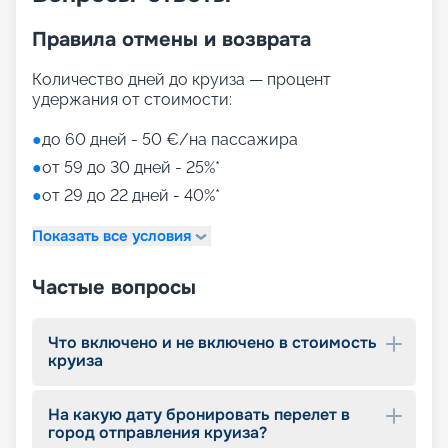
посещения офиса. Мы собрали всю
необходимую информацию: расписание и
Правила отмены и возврата
маршруты круизов на 2026 - 2027 г.,
характеристики и схему теплохода, планы палуб,
Количество дней до круиза — процент
описание кают, фото интерьеров, цены на
удержания от стоимости:
путевки, обзоры туристов. Вас ждет яркое и
увлекательное путешествие!
●
до 60 дней - 50 €/на пассажира
●
от 59 до 30 дней - 25%*
●
от 29 до 22 дней - 40%*
Показать все условия
Частые вопросы
Что включено и не включено в стоимость
круиза
На какую дату бронировать перелет в
город отправления круиза?