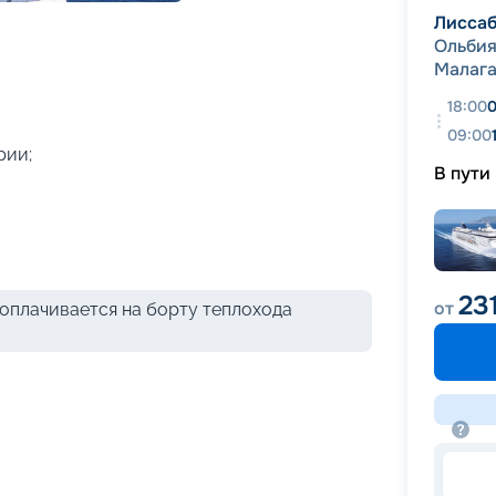
+
47
фотографий
Лисса
Ольби
Малаг
18:00
0
09:00
рии;
В пути
23
от
оплачивается на борту теплохода