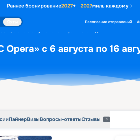
Раннее бронирование
2027
+
2027
миль каждому
рсии
Лайнер
Визы
Вопросы-ответы
Отзывы
3
Яхты
Расписание отправлений
А
SC Opera» с 6 августа по 16 августа 2026 года
 Opera» с 6 августа по 16 авг
рсии
Лайнер
Визы
Вопросы-ответы
Отзывы
3