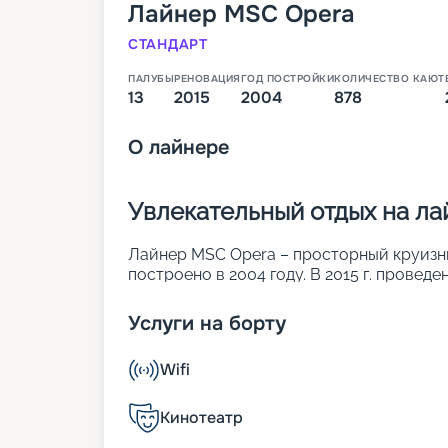
Лайнер
MSC Opera
СТАНДАРТ
ПАЛУБЫ
РЕНОВАЦИЯ
ГОД ПОСТРОЙКИ
КОЛИЧЕСТВО КАЮТ
13
2015
2004
878
О
лайнере
Увлекательный отдых на л
Лайнер MSC Opera – просторный круизный
построено в 2004 году. В 2015 г. провед
была увеличена длина. Также повысилась 
Продуманные дизайны сделали лайнер п
Услуги на борту
звездочный отель. Основные параметры:
• ширина – 29 м;
Wifi
• длина – 275 м;
• число палуб – 13, из них 9 пассажирски
• водоизмещение – около 65 тыс. т;
Кинотеатр
• осадка – 6,6 м;