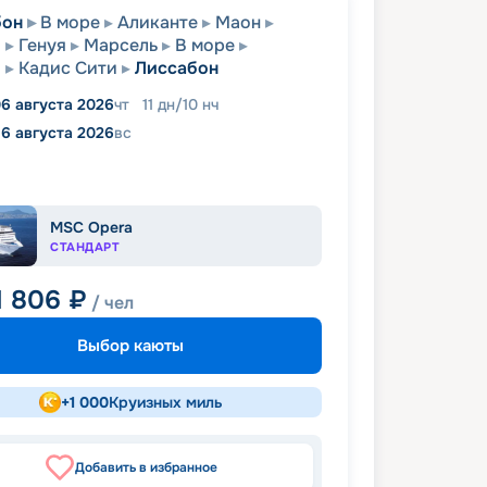
бон
В море
Аликанте
Маон
я
Генуя
Марсель
В море
а
Кадис Сити
Лиссабон
6 августа 2026
чт
11
дн
/
10
нч
16 августа 2026
вс
MSC Opera
СТАНДАРТ
1 806
₽
/ чел
Выбор каюты
+
1 000
Круизных миль
Добавить в избранное