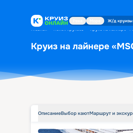
Описание
Выбор кают
Маршрут и экску
Река
Море
Ж/д круизы
Главная
•
Поиск круизов
•
Круиз на лайнере «M
Круиз на лайнере «MSC
Описание
Выбор кают
Маршрут и экску