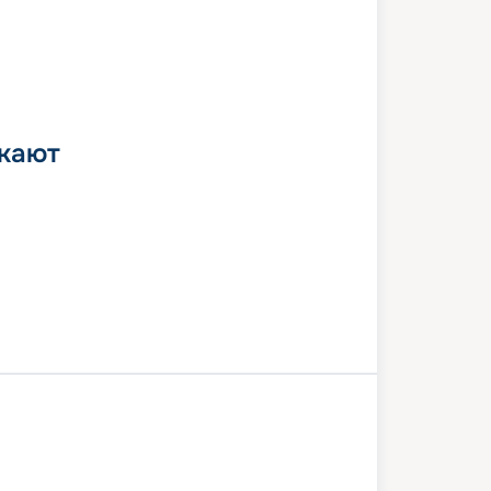
 кают
бон
В море
Аликанте
Маон
я
Генуя
Марсель
В море
а
Кадис Сити
Лиссабон