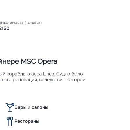
ВМЕСТИМОСТЬ (ЧЕЛОВЕК)
2150
Пишит
айнере MSC Opera
 корабль класса Lirica. Судно было
ена его реновация, вследствие которой
вместительность: с 2 150 до 2 579.
охожим на роскошный плавучий 5-
Бары и салоны
х;
Рестораны