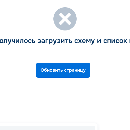
олучилось загрузить схему и список
Обновить страницу
Лисса
Ольби
Малаг