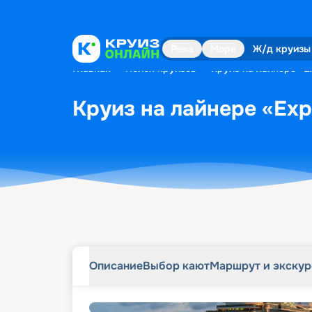
Описание
Выбор кают
Маршрут и экску
Река
Море
Ж/д круизы
Главная
•
Поиск круизов
•
Круиз на лайнере «Exp
Круиз на лайнере «Explo
Описание
Выбор кают
Маршрут и экску