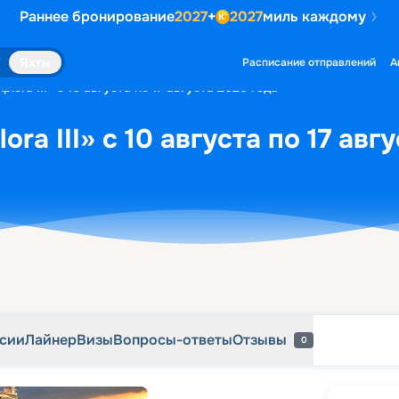
Раннее бронирование
2027
+
2027
миль каждому
рсии
Лайнер
Визы
Вопросы-ответы
Отзывы
0
Яхты
Расписание отправлений
А
lora III» с 10 августа по 17 августа 2026 года
ra III» с 10 августа по 17 авг
рсии
Лайнер
Визы
Вопросы-ответы
Отзывы
0