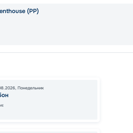
enthouse (PP)
Лисса
Пойяк
Саутге
08.2026
,
Понедельник
18:00
1
бон
07:00
ИЕ