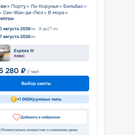
бон
Порту
Ла-Корунья
Бильбао
Сен-Жан-де-Люз
В море
мптон
0 августа 2026
пн
8
дн
/
7
нч
17 августа 2026
пн
Explora III
ЛЮКС
5 280
₽
/ чел
Выбор каюты
+
1 000
Круизных миль
Добавить в избранное
Моментально оповестим о снижении цены