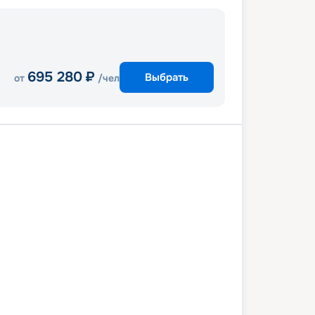
695 280
₽
Выбрать
от
/чел
бон
Порту
Ла-Корунья
Бильбао
Сен-Жан-де-Люз
В море
мптон
0 августа 2026
пн
8
дн
/
7
нч
17 августа 2026
пн
Explora III
ЛЮКС