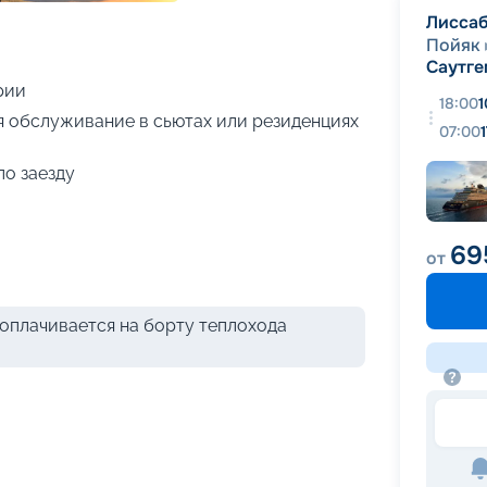
+
16
фотографий
Лисса
Пойяк
Саутге
рии
18:00
1
я обслуживание в сьютах или резиденциях
07:00
по заезду
69
от
оплачивается на борту теплохода