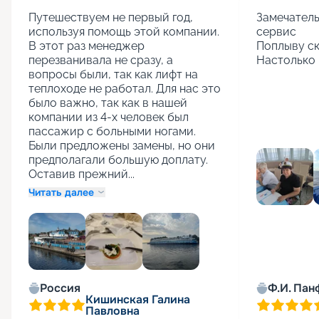
Путешествуем не первый год, 
Замечатель
используя помощь этой компании. 
сервис

В этот раз менеджер 
Поплыву ск
перезванивала не сразу, а 
Настолько 
вопросы были, так как лифт на 
теплоходе не работал. Для нас это 
было важно, так как в нашей 
компании из 4-х человек был 
пассажир с больными ногами. 
Были предложены замены, но они 
предполагали большую доплату. 
Оставив прежний...
Читать далее
+
1
Россия
Ф.И. Пан
Кишинская Галина
Павловна