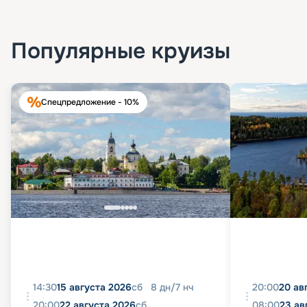
Популярные круизы
Спецпредложение - 10%
14:30
15 августа 2026
сб
8
дн
/
7
нч
20:00
20 ав
20:00
22 августа 2026
сб
08:00
23 ав