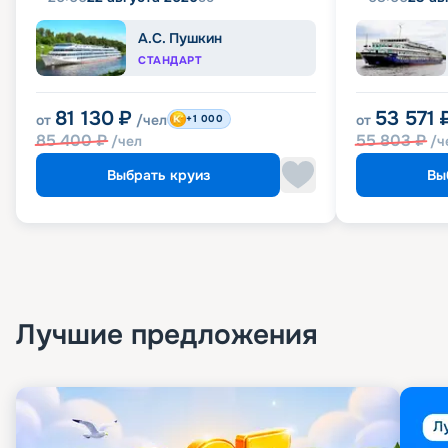
А.С. Пушкин
СТАНДАРТ
81 130
₽
53 571
от
/чел
от
+1 000
85 400
₽
55 803
₽
/чел
/ч
Выбрать круиз
Вы
Лучшие предложения