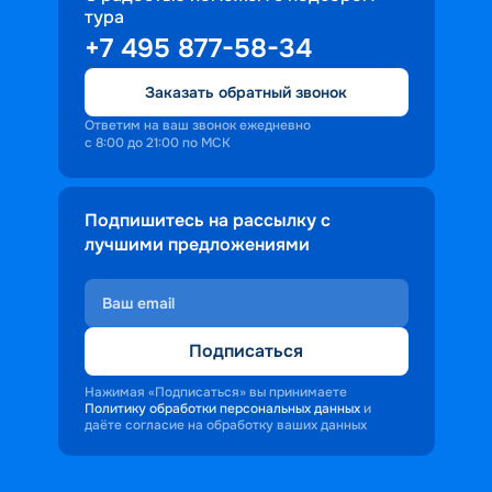
тура
доброжелательность и заинтересованность 
+7 495 877-58-34
персонала корабля в каждом госте.
Ступая на борт теплохода, пассажиры 
Заказать обратный звонок
попадают в совершенно иную атмосферу, 
где властвует тяга к приключениям и 
Ответим на ваш звонок ежедневно
с 8:00 до 21:00 по МСК
открытиям.
Подпишитесь на рассылку с
лучшими предложениями
Подписаться
Нажимая «Подписаться» вы принимаете
Политику обработки персональных данных
и
даёте согласие на обработку ваших данных