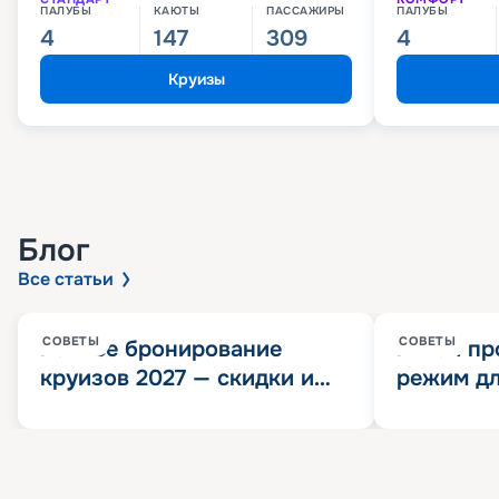
ПАЛУБЫ
КАЮТЫ
ПАССАЖИРЫ
ПАЛУБЫ
4
147
309
4
Круизы
Блог
Все статьи
СОВЕТЫ
СОВЕТЫ
Раннее бронирование
Китай пр
круизов 2027 — скидки и
режим дл
розыгрыш 100 000
конца 202
Круизных миль
значит?