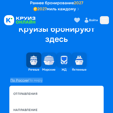
Раннее бронирование
2027
2027
миль каждому
Войти
Круизы бронируют
здесь
Речные
Морские
ЖД
Яхтенные
По России
По миру
ОТПРАВЛЕНИЯ
НАПРАВЛЕНИЕ