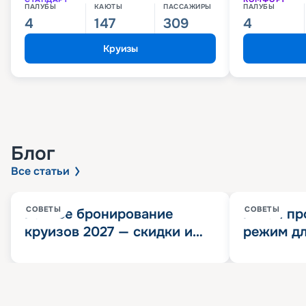
ПАЛУБЫ
КАЮТЫ
ПАССАЖИРЫ
ПАЛУБЫ
4
147
309
4
Круизы
Блог
Все статьи
СОВЕТЫ
СОВЕТЫ
Раннее бронирование
Китай пр
круизов 2027 — скидки и
режим дл
розыгрыш 100 000
конца 202
Круизных миль
значит?