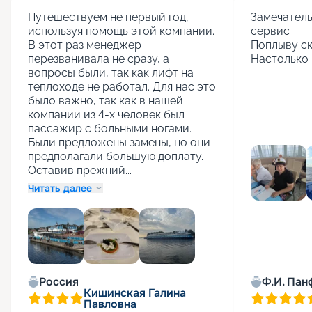
Путешествуем не первый год, 
Замечатель
используя помощь этой компании. 
сервис

В этот раз менеджер 
Поплыву ск
перезванивала не сразу, а 
Настолько 
вопросы были, так как лифт на 
теплоходе не работал. Для нас это 
было важно, так как в нашей 
компании из 4-х человек был 
пассажир с больными ногами. 
Были предложены замены, но они 
предполагали большую доплату. 
Оставив прежний...
Читать далее
+
1
Россия
Ф.И. Пан
Кишинская Галина
Павловна