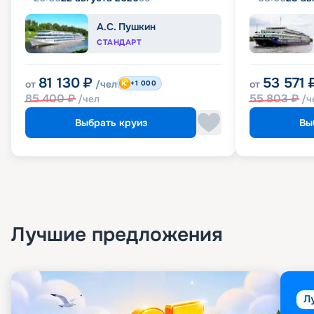
А.С. Пушкин
СТАНДАРТ
81 130
₽
53 571
от
/чел
от
+1 000
85 400
₽
55 803
₽
/чел
/ч
Выбрать круиз
Вы
Лучшие предложения