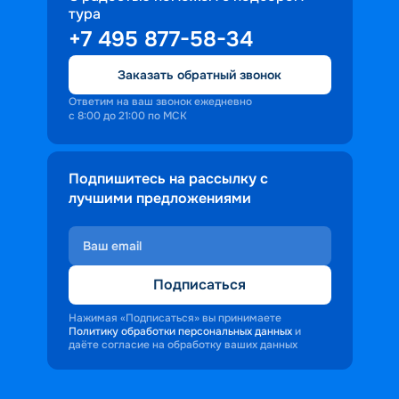
тура
доброжелательность и заинтересованность 
+7 495 877-58-34
персонала корабля в каждом госте.
Ступая на борт теплохода, пассажиры 
Заказать обратный звонок
попадают в совершенно иную атмосферу, 
где властвует тяга к приключениям и 
Ответим на ваш звонок ежедневно
с 8:00 до 21:00 по МСК
открытиям.
Подпишитесь на рассылку с
лучшими предложениями
Подписаться
Нажимая «Подписаться» вы принимаете
Политику обработки персональных данных
и
даёте согласие на обработку ваших данных