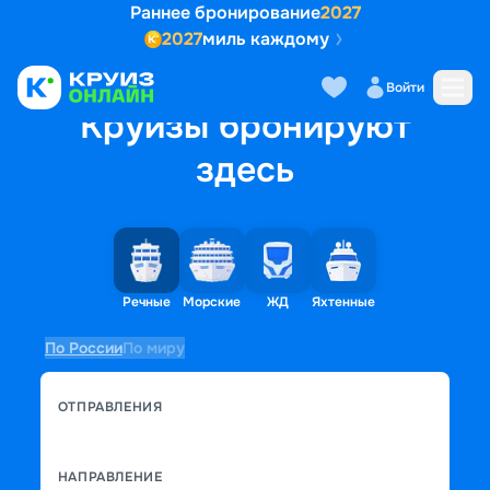
Раннее бронирование
2027
2027
миль каждому
Войти
Круизы бронируют
здесь
Речные
Морские
ЖД
Яхтенные
По России
По миру
ОТПРАВЛЕНИЯ
НАПРАВЛЕНИЕ