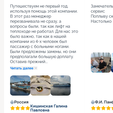
Путешествуем не первый год, 
Замечатель
используя помощь этой компании. 
сервис

В этот раз менеджер 
Поплыву ск
перезванивала не сразу, а 
Настолько 
вопросы были, так как лифт на 
теплоходе не работал. Для нас это 
было важно, так как в нашей 
компании из 4-х человек был 
пассажир с больными ногами. 
Были предложены замены, но они 
предполагали большую доплату. 
Оставив прежний...
Читать далее
+
1
Россия
Ф.И. Пан
Кишинская Галина
Павловна