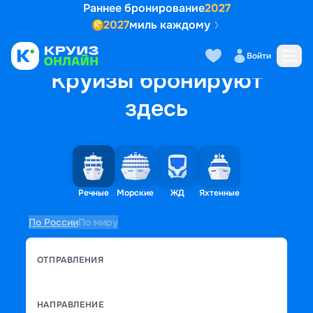
Раннее бронирование
2027
2027
миль каждому
Войти
Круизы бронируют
здесь
Речные
Морские
ЖД
Яхтенные
По России
По миру
ОТПРАВЛЕНИЯ
НАПРАВЛЕНИЕ