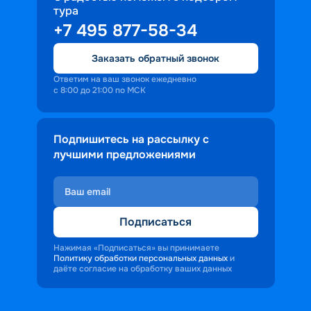
тура
доброжелательность и заинтересованность 
+7 495 877-58-34
персонала корабля в каждом госте.
Ступая на борт теплохода, пассажиры 
Заказать обратный звонок
попадают в совершенно иную атмосферу, 
где властвует тяга к приключениям и 
Ответим на ваш звонок ежедневно
с 8:00 до 21:00 по МСК
открытиям.
Подпишитесь на рассылку с
лучшими предложениями
Подписаться
Нажимая «Подписаться» вы принимаете
Политику обработки персональных данных
и
даёте согласие на обработку ваших данных