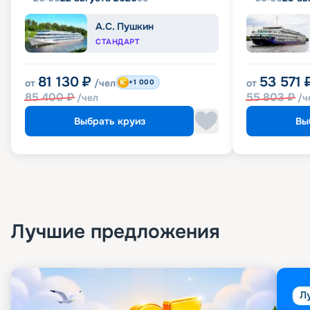
А.С. Пушкин
СТАНДАРТ
81 130
₽
53 571
от
/чел
от
+1 000
85 400
₽
55 803
₽
/чел
/ч
Выбрать круиз
Вы
Лучшие предложения