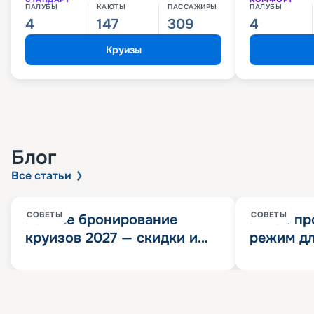
ПАЛУБЫ
КАЮТЫ
ПАССАЖИРЫ
ПАЛУБЫ
4
147
309
4
Круизы
Блог
Все статьи
СОВЕТЫ
СОВЕТЫ
Раннее бронирование
Китай пр
круизов 2027 — скидки и
режим дл
розыгрыш 100 000
конца 202
Круизных миль
значит?