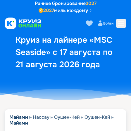
Раннее бронирование
2027
2027
миль каждому
Описание
Выбор кают
Маршрут и экск
Войти
Круиз на лайнере «MSC
Seaside» с 17 августа по
21 августа 2026 года
Майами
Нассау
Оушен-Кей
Оушен-Кей
Майами