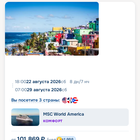
18:00
22 августа 2026
сб
8
дн
/
7
нч
07:00
29 августа 2026
сб
Вы посетите 3 страны:
MSC World America
КОМФОРТ
101 869
₽
от
/чел
+1 000