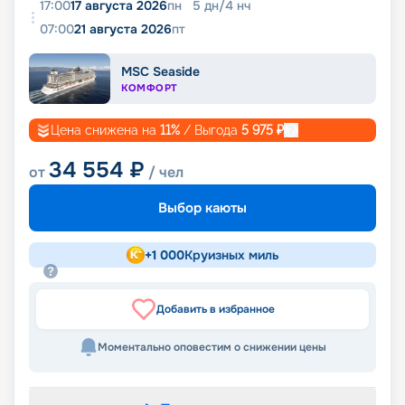
17:00
17 августа 2026
пн
5
дн
/
4
нч
07:00
21 августа 2026
пт
MSC Seaside
КОМФОРТ
Цена снижена на
11
%
/ Выгода
5 975
₽
34 554
₽
от
/ чел
Выбор каюты
+
1 000
Круизных миль
Добавить в избранное
Моментально оповестим о снижении цены