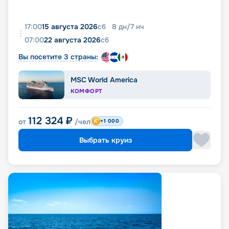
17:00
15 августа 2026
сб
8
дн
/
7
нч
07:00
22 августа 2026
сб
Вы посетите 3 страны:
MSC World America
КОМФОРТ
112 324
₽
от
/чел
+1 000
Выбрать круиз