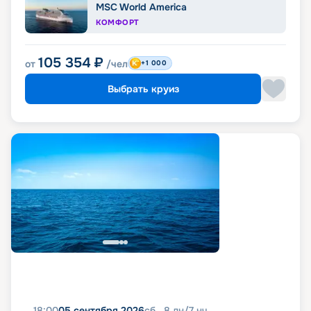
MSC World America
КОМФОРТ
105 354
₽
от
/чел
+1 000
Выбрать круиз
18:00
05 сентября 2026
сб
8
дн
/
7
нч