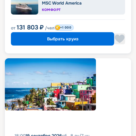
MSC World America
КОМФОРТ
131 803
₽
от
/чел
+1 000
Выбрать круиз
18:00
19 сентября 2026
сб
8
дн
/
7
нч