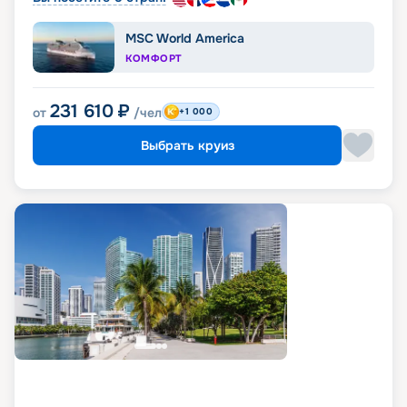
MSC World America
КОМФОРТ
231 610
₽
от
/чел
+1 000
Выбрать круиз