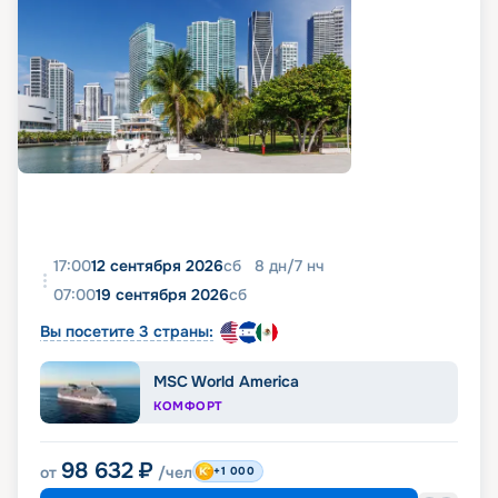
17:00
12 сентября 2026
сб
8
дн
/
7
нч
07:00
19 сентября 2026
сб
Вы посетите 3 страны:
MSC World America
КОМФОРТ
98 632
₽
от
/чел
+1 000