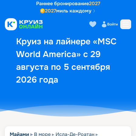
Раннее бронирование
2027
2027
миль каждому
Описание
Выбор кают
Маршрут и экск
Войти
Круиз на лайнере «MSC
World America» с 29
августа по 5 сентября
2026 года
Майами
В море
Исла-Де-Роатан