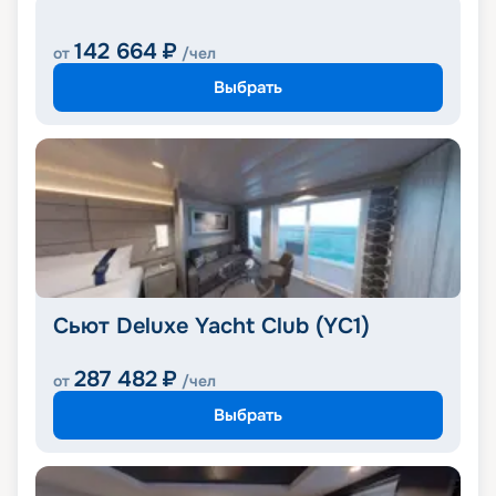
142 664
₽
от
/чел
Выбрать
Сьют Deluxe Yacht Club (YC1)
287 482
₽
от
/чел
Выбрать