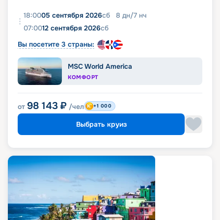
18:00
05 сентября 2026
сб
8
дн
/
7
нч
07:00
12 сентября 2026
сб
Вы посетите 3 страны:
MSC World America
КОМФОРТ
98 143
₽
от
/чел
+1 000
Выбрать круиз