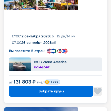
17:00
12 сентября 2026
сб
15
дн
/
14
нч
07:00
26 сентября 2026
сб
Вы посетите 5 стран:
MSC World America
КОМФОРТ
131 803
₽
от
/чел
+1 000
Выбрать круиз