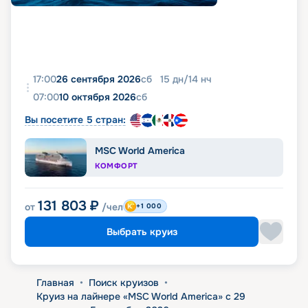
17:00
26 сентября 2026
сб
15
дн
/
14
нч
07:00
10 октября 2026
сб
Вы посетите 5 стран:
MSC World America
КОМФОРТ
131 803
₽
от
/чел
+1 000
Выбрать круиз
Главная
•
Поиск круизов
•
Круиз на лайнере «MSC World America» с 29