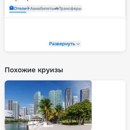
🏨
✈️
🚗
Отели
Авиабилеты
Трансферы
Развернуть
Похожие круизы