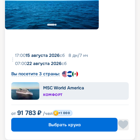
17:00
15 августа 2026
сб
8
дн
/
7
нч
07:00
22 августа 2026
сб
Вы посетите 3 страны:
MSC World America
КОМФОРТ
91 783
₽
от
/чел
+1 000
Выбрать круиз