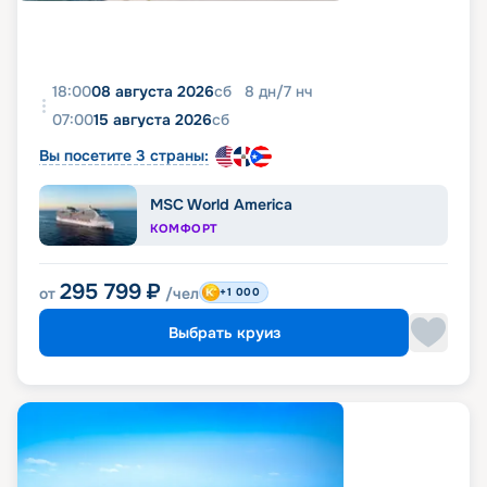
18:00
08 августа 2026
сб
8
дн
/
7
нч
07:00
15 августа 2026
сб
Вы посетите 3 страны:
MSC World America
КОМФОРТ
295 799
₽
от
/чел
+1 000
Выбрать круиз