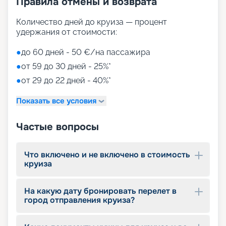
Правила отмены и возврата
На нашем сайте вы можете купить путевки на
Количество дней до круиза — процент
круизы MSC World America, выбрав идеальный
удержания от стоимости:
вариант путешествия на 2026 - 2027 г. Мы
предлагаем ознакомиться с фото кают, точным
●
до 60 дней - 50 €/на пассажира
описанием лайнера и прочитать отзывы бывалых
●
от 59 до 30 дней - 25%*
путешественников. Если у вас останутся
вопросы о круизе, просто свяжитесь с нами по
●
от 29 до 22 дней - 40%*
телефону или через соцсети. Опытные
специалисты ответят на актуальные вопросы.
Показать все условия
Частые вопросы
Что включено и не включено в стоимость
круиза
На какую дату бронировать перелет в
город отправления круиза?