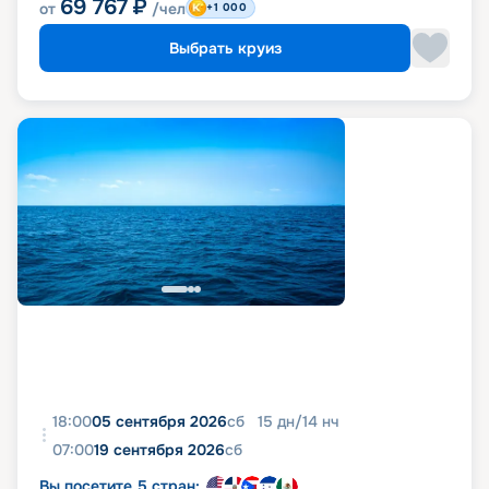
69 767
₽
от
/чел
+1 000
Выбрать круиз
18:00
05 сентября 2026
сб
15
дн
/
14
нч
07:00
19 сентября 2026
сб
Вы посетите 5 стран: