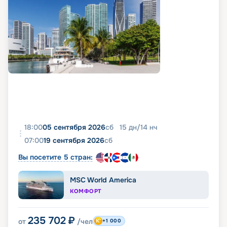
18:00
05 сентября 2026
сб
15
дн
/
14
нч
07:00
19 сентября 2026
сб
Вы посетите 5 стран:
MSC World America
КОМФОРТ
235 702
₽
от
/чел
+1 000