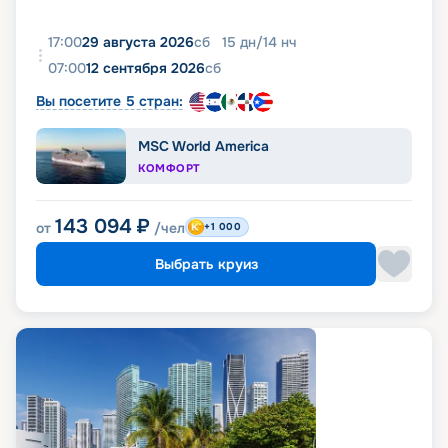
17:00
29 августа 2026
сб
15
дн
/
14
нч
07:00
12 сентября 2026
сб
Вы посетите 5 стран:
MSC World America
КОМФОРТ
143 094
₽
от
/чел
+1 000
Выбрать круиз