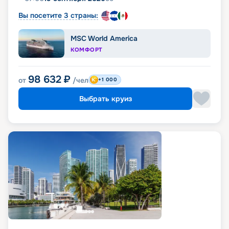
Вы посетите 3 страны:
MSC World America
КОМФОРТ
98 632
₽
от
/чел
+1 000
Выбрать круиз