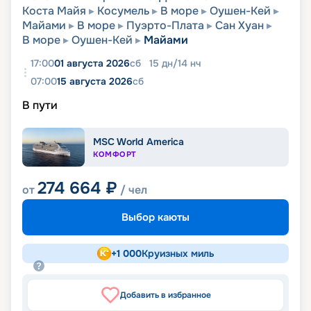
Коста Майя
Косумель
В море
Оушен-Кей
Майами
В море
Пуэрто-Плата
Сан Хуан
В море
Оушен-Кей
Майами
17:00
01 августа 2026
сб
15
дн
/
14
нч
07:00
15 августа 2026
сб
В пути
MSC World America
КОМФОРТ
274 664
₽
от
/ чел
Выбор каюты
+
1 000
Круизных миль
Добавить в избранное