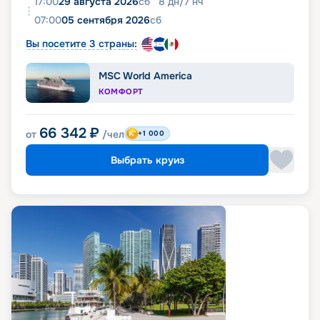
17:00
29 августа 2026
сб
8
дн
/
7
нч
07:00
05 сентября 2026
сб
Вы посетите 3 страны:
MSC World America
КОМФОРТ
66 342
₽
от
/чел
+1 000
Выбрать круиз