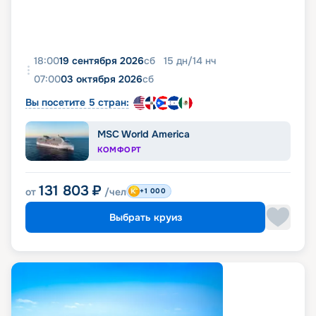
18:00
19 сентября 2026
сб
15
дн
/
14
нч
07:00
03 октября 2026
сб
Вы посетите 5 стран:
MSC World America
КОМФОРТ
131 803
₽
от
/чел
+1 000
Выбрать круиз