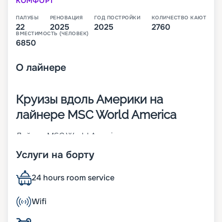
КОМФОРТ
ПАЛУБЫ
РЕНОВАЦИЯ
ГОД ПОСТРОЙКИ
КОЛИЧЕСТВО КАЮТ
22
2025
2025
2760
ВМЕСТИМОСТЬ (ЧЕЛОВЕК)
6850
О
лайнере
Круизы вдоль Америки на
лайнере MSC World America
Лайнер MSC World America – это второе из
четырех будущих круизных теплоходов класса
Услуги на борту
MSC World Class. Его спуск на воду произошел в
2025 году. В 2 760 каютах разных категорий будут
размещаться 6 850 человек. Предполагаемые
24 hours room service
маршруты 22-палубного (из них 16 –
пассажирские) корабля – вдоль побережья
Wifi
Америки. Другие особенности:
• ширина – 47 м;