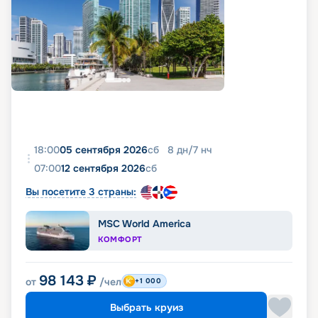
18:00
05 сентября 2026
сб
8
дн
/
7
нч
07:00
12 сентября 2026
сб
Вы посетите 3 страны:
MSC World America
КОМФОРТ
98 143
₽
от
/чел
+1 000
Выбрать круиз