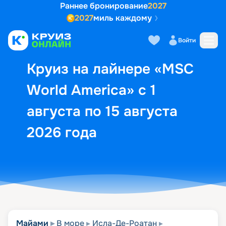
Раннее бронирование
2027
2027
миль каждому
Описание
Выбор кают
Маршрут и экск
Войти
Круиз на лайнере «MSC
World America» с 1
августа по 15 августа
2026 года
Майами
В море
Исла-Де-Роатан