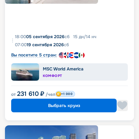
18:00
05 сентября 2026
сб
15
дн
/
14
нч
07:00
19 сентября 2026
сб
Вы посетите 5 стран:
MSC World America
КОМФОРТ
231 610
₽
от
/чел
+1 000
Выбрать круиз