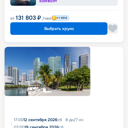
КОМФОРТ
131 803
₽
от
/чел
+1 000
Выбрать круиз
17:00
12 сентября 2026
сб
8
дн
/
7
нч
07:00
19 сентября 2026
сб