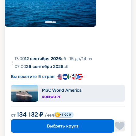
17:00
12 сентября 2026
сб
15
дн
/
14
нч
07:00
26 сентября 2026
сб
Вы посетите 5 стран:
MSC World America
КОМФОРТ
134 132
₽
от
/чел
+1 000
Выбрать круиз