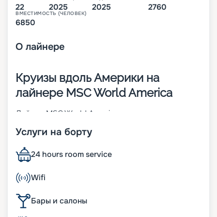
22
2025
2025
2760
ВМЕСТИМОСТЬ (ЧЕЛОВЕК)
6850
О
лайнере
Круизы вдоль Америки на
лайнере MSC World America
Лайнер MSC World America – это второе из
четырех будущих круизных теплоходов класса
Услуги на борту
MSC World Class. Его спуск на воду произошел в
2025 году. В 2 760 каютах разных категорий будут
размещаться 6 850 человек. Предполагаемые
24 hours room service
маршруты 22-палубного (из них 16 –
пассажирские) корабля – вдоль побережья
Wifi
Америки. Другие особенности:
• ширина – 47 м;
Бары и салоны
• длина судна – 330 метров;
• скорость – 22 узлов;