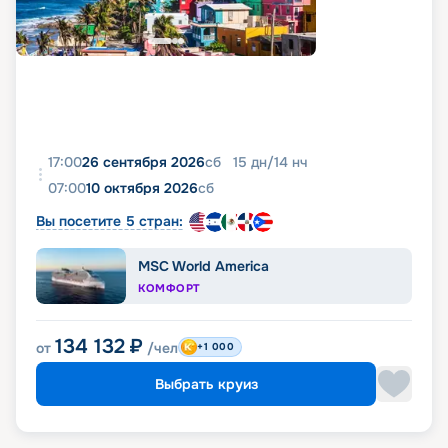
17:00
26 сентября 2026
сб
15
дн
/
14
нч
07:00
10 октября 2026
сб
Вы посетите 5 стран:
MSC World America
КОМФОРТ
134 132
₽
от
/чел
+1 000
Выбрать круиз