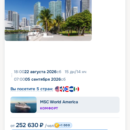
18:00
22 августа 2026
сб
15
дн
/
14
нч
07:00
05 сентября 2026
сб
Вы посетите 5 стран:
MSC World America
КОМФОРТ
252 630
₽
от
/чел
+1 000