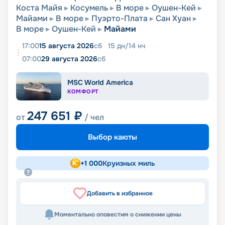
Коста Майя
Косумель
В море
Оушен-Кей
Майами
В море
Пуэрто-Плата
Сан Хуан
В море
Оушен-Кей
Майами
17:00
15 августа 2026
сб
15
дн
/
14
нч
07:00
29 августа 2026
сб
MSC World America
КОМФОРТ
247 651
₽
от
/ чел
Выбор каюты
+
1 000
Круизных миль
Добавить в избранное
Моментально оповестим о снижении цены