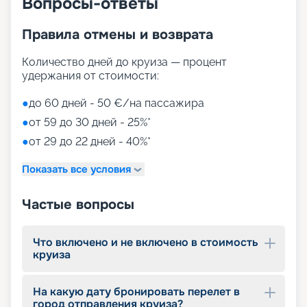
Вопросы-ответы
Питание на борту
Правила отмены и возврата
В стоимость путевки входит стандартное
Количество дней до круиза — процент
питание в самых крупных ресторанах лайнера.
удержания от стоимости:
Есть возможность выбора между меню и
шведским столом. Кроме того, вы можете
●
до 60 дней - 50 €/на пассажира
забрать некоторую еду с собой, но подробности
стоит уточнять заранее. Есть питание для
●
от 59 до 30 дней - 25%*
вегетарианцев и для тех, кто нуждается в
●
от 29 до 22 дней - 40%*
особой диете.
Гости могут посетить еще 13 ресторанов,
Показать все условия
включая бесплатное заведение быстрого
питания. Кого-то обязательно заинтересует
Comedy Club, где вечером можно не только
Частые вопросы
насладиться потрясающей кухней, но и
послушать выступление лучших комиков.
Все, что не было включено в стоимость путевки,
Что включено и не включено в стоимость
круиза
в том числе питание в ресторанах, оплачивается
в конце круиза. Цена фиксированная, с
включенными чаевыми в размере 15 %.
На какую дату бронировать перелет в
город отправления круиза?