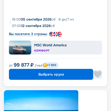
18:00
05 сентября 2026
сб
8
дн
/
7
нч
07:00
12 сентября 2026
сб
Вы посетите 3 страны:
MSC World America
КОМФОРТ
99 877
₽
от
/чел
+1 000
Выбрать круиз