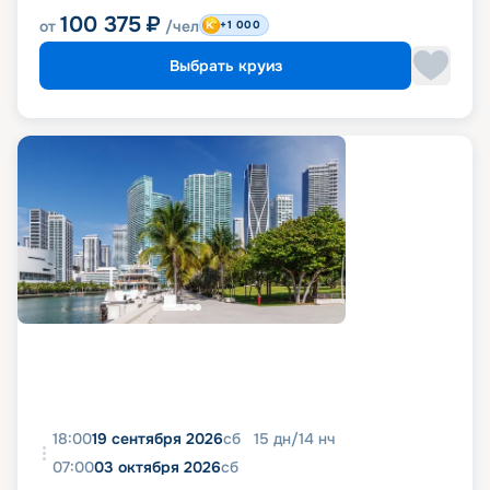
100 375
₽
от
/чел
+1 000
Выбрать круиз
18:00
19 сентября 2026
сб
15
дн
/
14
нч
07:00
03 октября 2026
сб