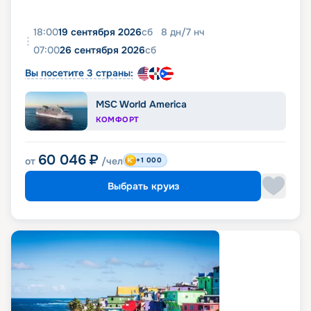
18:00
19 сентября 2026
сб
8
дн
/
7
нч
07:00
26 сентября 2026
сб
Вы посетите 3 страны:
MSC World America
КОМФОРТ
60 046
₽
от
/чел
+1 000
Выбрать круиз