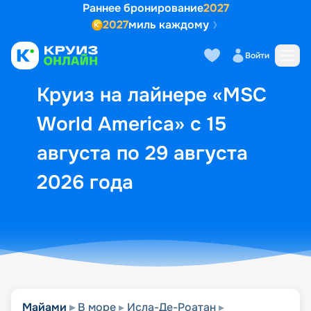
Раннее бронирование
2027
2027
миль каждому
Описание
Выбор кают
Маршрут и экск
Войти
Круиз на лайнере «MSC
World America» с 15
августа по 29 августа
2026 года
Майами
В море
Исла-Де-Роатан