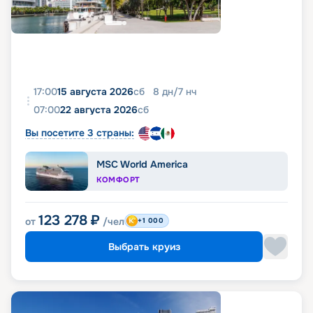
17:00
15 августа 2026
сб
8
дн
/
7
нч
07:00
22 августа 2026
сб
Вы посетите 3 страны:
MSC World America
КОМФОРТ
123 278
₽
от
/чел
+1 000
Выбрать круиз