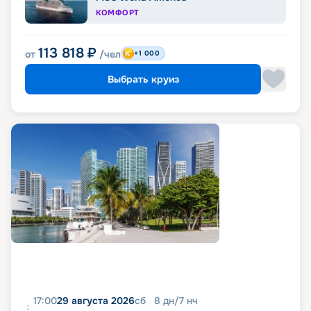
КОМФОРТ
113 818
₽
от
/чел
+1 000
Выбрать круиз
17:00
29 августа 2026
сб
8
дн
/
7
нч