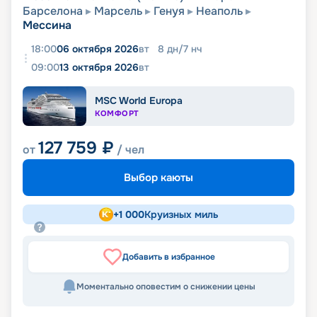
Барселона
Марсель
Генуя
Неаполь
Мессина
18:00
06 октября 2026
вт
8
дн
/
7
нч
09:00
13 октября 2026
вт
MSC World Europa
КОМФОРТ
127 759
₽
от
/ чел
Выбор каюты
+
1 000
Круизных миль
Добавить в избранное
Моментально оповестим о снижении цены