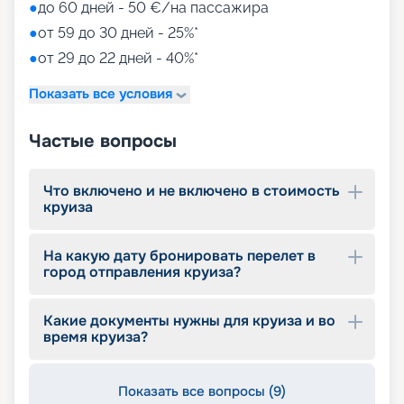
• игровые зоны от LEGO;
●
до 60 дней - 50 €/на пассажира
• детский клуб Chicco.
●
от 59 до 30 дней - 25%*
●
от 29 до 22 дней - 40%*
Путешествуйте с
«Круиз.онлайн»
Показать все условия
Наша компания предлагает купить путевки на
Частые вопросы
круизы MSC World Europa не выходя из дома. На
нашем сайте вы найдете всю необходимую
информацию для выбора тура: расписание
Что включено и не включено в стоимость
круизов на 2026 - 2027 г., характеристики
круиза
лайнера, описание кают, цены на путевки, фото
интерьеров, отзывы туристов и другие данные.
На какую дату бронировать перелет в
Опытные специалисты с удовольствием
город отправления круиза?
проконсультируют вас, помогут с оформлением
документов и проведением оплаты, будут
оказывать информационную поддержку на
Какие документы нужны для круиза и во
протяжении круиза. Бронируйте путевки и
время круиза?
отправляйтесь в сказочное путешествие на
лайнере из будущего!
Показать все вопросы (9)