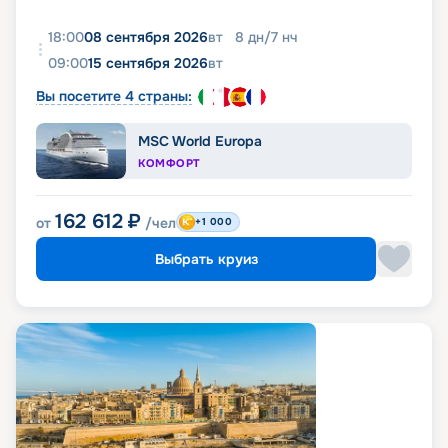
18:00
08 сентября 2026
вт
8
дн
/
7
нч
09:00
15 сентября 2026
вт
Вы посетите 4 страны:
MSC World Europa
КОМФОРТ
162 612
₽
от
/чел
+1 000
Выбрать круиз