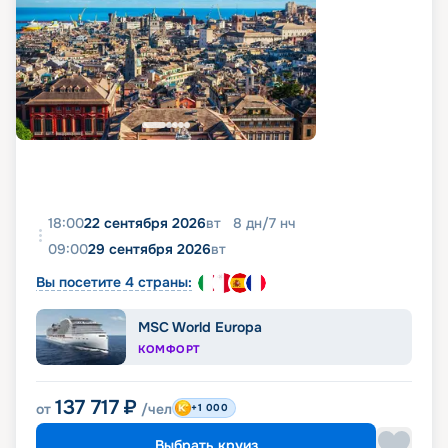
18:00
22 сентября 2026
вт
8
дн
/
7
нч
09:00
29 сентября 2026
вт
Вы посетите 4 страны:
MSC World Europa
КОМФОРТ
137 717
₽
от
/чел
+1 000
Выбрать круиз