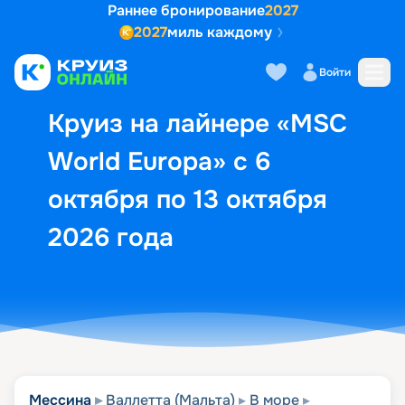
Раннее бронирование
2027
2027
миль каждому
Описание
Выбор кают
Маршрут и экск
Войти
Круиз на лайнере «MSC
World Europa» с 6
октября по 13 октября
2026 года
Мессина
Валлетта (Мальта)
В море