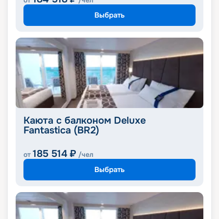
от
/чел
Выбрать
Каюта с балконом Deluxe
Fantastica (BR2)
185 514
₽
от
/чел
Выбрать