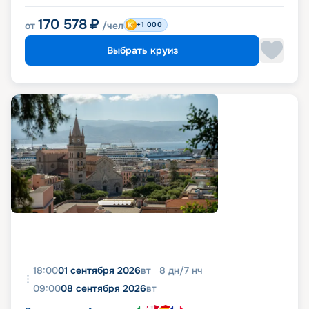
170 578
₽
от
/чел
+1 000
Выбрать круиз
18:00
01 сентября 2026
вт
8
дн
/
7
нч
09:00
08 сентября 2026
вт