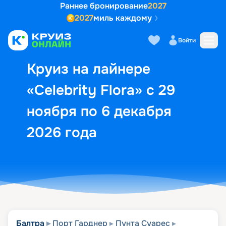
Раннее бронирование
2027
2027
миль каждому
Описание
Выбор кают
Маршрут и экск
Войти
Круиз на лайнере
«Celebrity Flora» с 29
ноября по 6 декабря
2026 года
Балтра
Порт Гарднер
Пунта Суарес