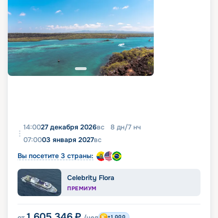
14:00
27 декабря 2026
вс
8
дн
/
7
нч
07:00
03 января 2027
вс
Вы посетите 3 страны:
Celebrity Flora
ПРЕМИУМ
1 605 346
₽
от
/чел
+1 000