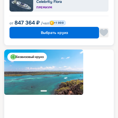
Celebrity Flora
ПРЕМИУМ
847 364
₽
от
/чел
+1 000
Выбрать круиз
Безвизовый круиз