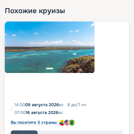
«Круиз.онлайн» вы сможете купить тур на этом
Похожие круизы
лайнере по самой выгодной цене. Изучайте
предложения по маршруту, знакомьтесь с
подробными характеристиками судна и кают,
фото лайнера, схемой и планом палуб, чтобы
сделать оптимальный выбор. При
необходимости вы всегда можете обратиться за
помощью к нашим специалистам.
14:00
09 августа 2026
вс
8
дн
/
7
нч
07:00
16 августа 2026
вс
Вы посетите 3 страны: