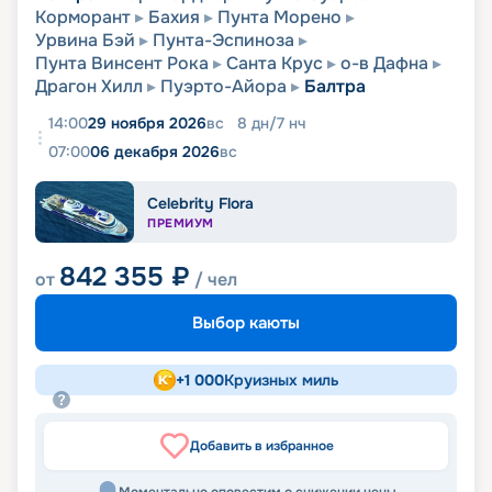
Корморант
Бахия
Пунта Морено
Урвина Бэй
Пунта-Эспиноза
Пунта Винсент Рока
Санта Круc
о-в Дафна
Драгон Хилл
Пуэрто-Айора
Балтра
14:00
29 ноября 2026
вс
8
дн
/
7
нч
07:00
06 декабря 2026
вс
Celebrity Flora
ПРЕМИУМ
842 355
₽
от
/ чел
Выбор каюты
+
1 000
Круизных миль
Добавить в избранное