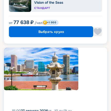
Vision of the Seas
СТАНДАРТ
77 638
₽
от
/чел
+1 000
Выбрать круиз
15:00
27 августа 2026
чт
10
дн
/
9
нч