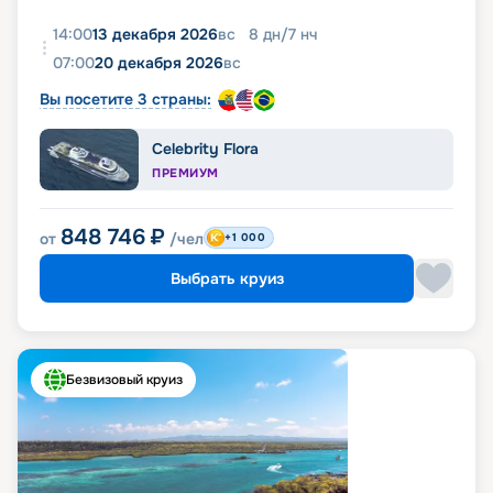
14:00
13 декабря 2026
вс
8
дн
/
7
нч
07:00
20 декабря 2026
вс
Вы посетите 3 страны:
Celebrity Flora
ПРЕМИУМ
848 746
₽
от
/чел
+1 000
Выбрать круиз
Безвизовый круиз