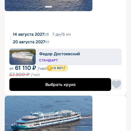
14 августа 2027
сб
7
дн
/
6
нч
20 августа 2027
пт
Федор Достоевский
СТАНДАРТ
61 110
₽
от
/чел
+2 027
67 900
₽
/чел
Выбрать круиз