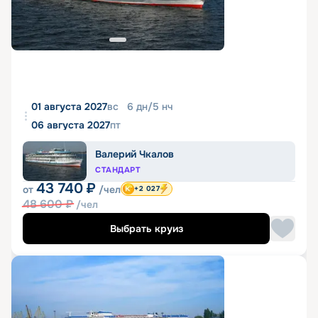
01 августа 2027
вс
6
дн
/
5
нч
06 августа 2027
пт
Валерий Чкалов
СТАНДАРТ
43 740
₽
от
/чел
+2 027
48 600
₽
/чел
Выбрать круиз