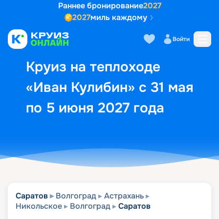
Раннее бронирование
2027
2027
миль каждому
Описание
Выбор кают
Маршрут и экск
Войти
Круиз на теплоходе
«Иван Кулибин» с 31 мая
по 5 июня 2027 года
Саратов
Волгоград
Астрахань
Никольское
Волгоград
Саратов