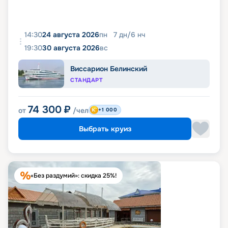
14:30
24 августа 2026
пн
7
дн
/
6
нч
19:30
30 августа 2026
вс
Виссарион Белинский
СТАНДАРТ
74 300
₽
от
/чел
+1 000
Выбрать круиз
«Без раздумий»: скидка 25%!