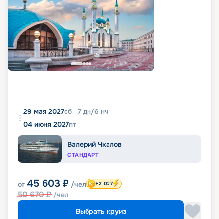
29 мая 2027
сб
7
дн
/
6
нч
04 июня 2027
пт
Валерий Чкалов
СТАНДАРТ
45 603
₽
от
/чел
+2 027
50 670
₽
/чел
Выбрать круиз