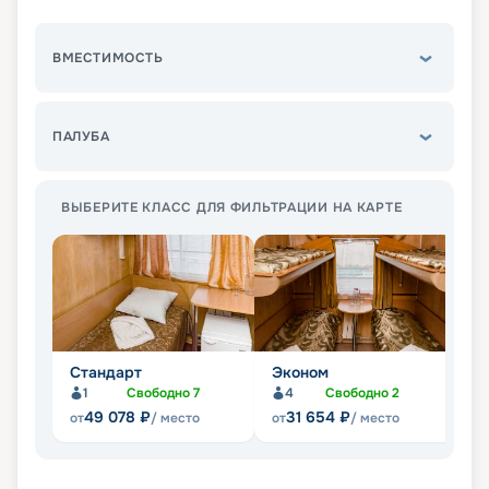
ВМЕСТИМОСТЬ
ПАЛУБА
ВЫБЕРИТЕ КЛАСС ДЛЯ ФИЛЬТРАЦИИ НА КАРТЕ
Стандарт
Эконом
Л
1
Свободно
7
4
Свободно
2
Не
49 078
₽
31 654
₽
от
/ место
от
/ место