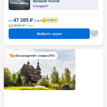
Валерий Чкалов
СТАНДАРТ
47 385
₽
от
/чел
+2 027
52 650
₽
/чел
Выбрать круиз
«Без раздумий»: скидка 25%!