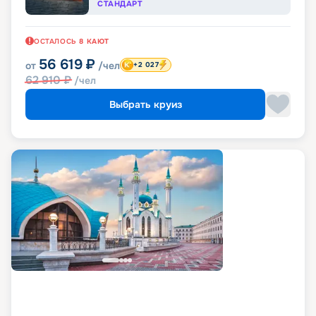
СТАНДАРТ
ОСТАЛОСЬ
8
КАЮТ
56 619
₽
от
/чел
+2 027
62 910
₽
/чел
Выбрать круиз