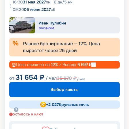
16:30
31 мая 2027
пн
6
дн
/
5
нч
09:30
05 июня 2027
сб
Иван Кулибин
ЭКОНОМ
Раннее бронирование —
12
%. Цена
вырастет через
25
дней
Цена снижена на
12
%
/ Выгода
6 692
₽
31 654
₽
от
/ чел
35 970
₽
/ чел
Выбор каюты
+
2 027
Круизных миль
ОСТАЛОСЬ
9
КАЮТ