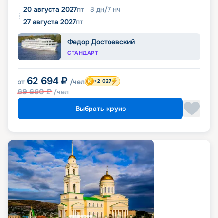
20 августа 2027
пт
8
дн
/
7
нч
27 августа 2027
пт
Федор Достоевский
СТАНДАРТ
62 694
₽
от
/чел
+2 027
69 660
₽
/чел
Выбрать круиз