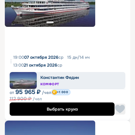
19:00
07 октября 2026
ср
15
дн
/
14
нч
13:00
21 октября 2026
ср
Константин Федин
КОМФОРТ
95 965
₽
от
/чел
+1 000
112 900
₽
/чел
Выбрать круиз