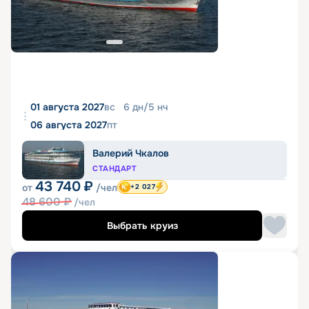
01 августа 2027
вс
6
дн
/
5
нч
06 августа 2027
пт
Валерий Чкалов
СТАНДАРТ
43 740
₽
от
/чел
+2 027
48 600
₽
/чел
Выбрать круиз