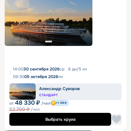
14:00
30 сентября 2026
ср
6
дн
/
5
нч
09:30
05 октября 2026
пн
Александр Суворов
СТАНДАРТ
48 330
₽
от
/чел
+1 000
53 700
₽
/чел
Выбрать круиз