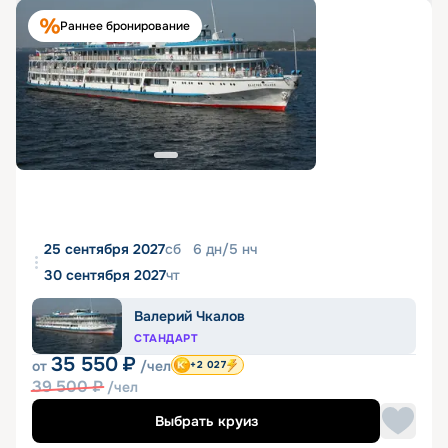
Раннее бронирование
25 сентября 2027
сб
6
дн
/
5
нч
30 сентября 2027
чт
Валерий Чкалов
СТАНДАРТ
35 550
₽
от
/чел
+2 027
39 500
₽
/чел
Выбрать круиз