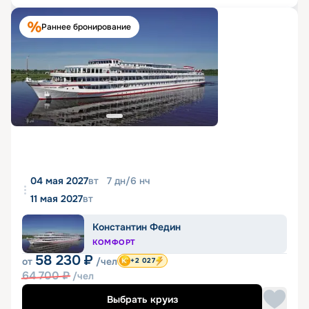
Раннее бронирование
04 мая 2027
вт
7
дн
/
6
нч
11 мая 2027
вт
Константин Федин
КОМФОРТ
58 230
₽
от
/чел
+2 027
64 700
₽
/чел
Выбрать круиз