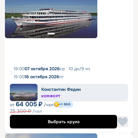
19:00
07 октября 2026
ср
10
дн
/
9
нч
15:00
16 октября 2026
пт
Константин Федин
КОМФОРТ
64 005
₽
от
/чел
+1 000
75 300
₽
/чел
Выбрать круиз