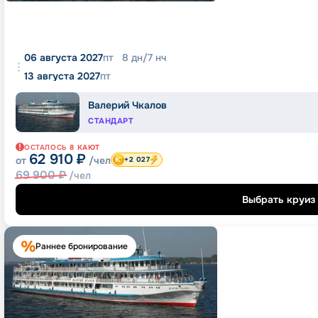
06 августа 2027
пт
8
дн
/
7
нч
13 августа 2027
пт
Валерий Чкалов
СТАНДАРТ
ОСТАЛОСЬ
8
КАЮТ
62 910
₽
от
/чел
+2 027
69 900
₽
/чел
Выбрать круиз
Раннее бронирование