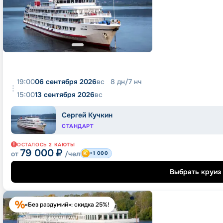
19:00
06 сентября 2026
вс
8
дн
/
7
нч
15:00
13 сентября 2026
вс
Сергей Кучкин
СТАНДАРТ
ОСТАЛОСЬ
2
КАЮТЫ
79 000
₽
от
/чел
+1 000
Выбрать круиз
«Без раздумий»: скидка 25%!