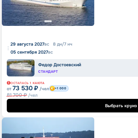
29 августа 2027
вс
8
дн
/
7
нч
05 сентября 2027
вс
Федор Достоевский
СТАНДАРТ
ОСТАЛАСЬ
1
КАЮТА
73 530
₽
от
/чел
+1 000
81 700
₽
/чел
Выбрать круиз