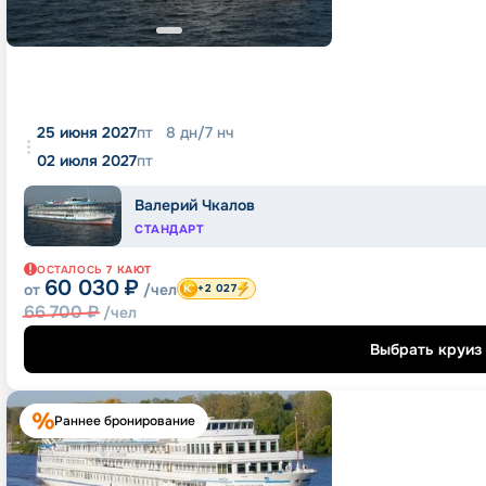
25 июня 2027
пт
8
дн
/
7
нч
02 июля 2027
пт
Валерий Чкалов
СТАНДАРТ
ОСТАЛОСЬ
7
КАЮТ
60 030
₽
от
/чел
+2 027
66 700
₽
/чел
Выбрать круиз
Раннее бронирование