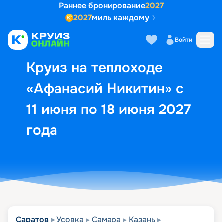
Раннее бронирование
2027
2027
миль каждому
Описание
Выбор кают
Маршрут и экск
Войти
Круиз на теплоходе
«Афанасий Никитин» с
11 июня по 18 июня 2027
года
Саратов
Усовка
Самара
Казань