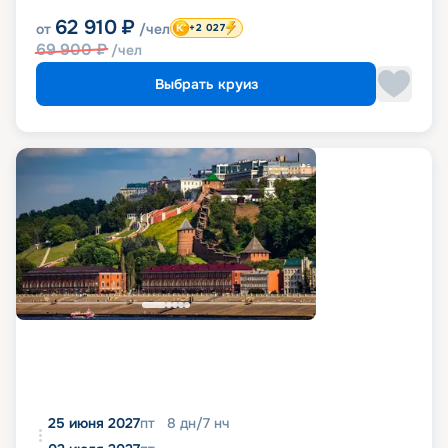
62 910
₽
от
/чел
+2 027
69 900
₽
/чел
Выбрать круиз
25 июня 2027
пт
8
дн
/
7
нч