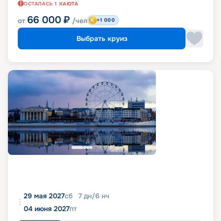
ОСТАЛАСЬ
1
КАЮТА
66 000
₽
от
/чел
+1 000
Выбрать круиз
29 мая 2027
сб
7
дн
/
6
нч
04 июня 2027
пт