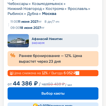
Чебоксары
Козьмодемьянск
Нижний Новгород
Кострома
Ярославль
Рыбинск
Дубна
Москва
11:00
11 июня 2027
пт
8
дн
/
7
нч
09:00
18 июня 2027
пт
Афанасий Никитин
ЭКОНОМ
Раннее бронирование —
12
%. Цена
вырастет через
23
дня
Цена снижена на
12
%
/ Выгода
6 052
₽
44 386
₽
от
/ чел
50 438
₽
/ чел
Выбор каюты
+
2 027
Круизных миль