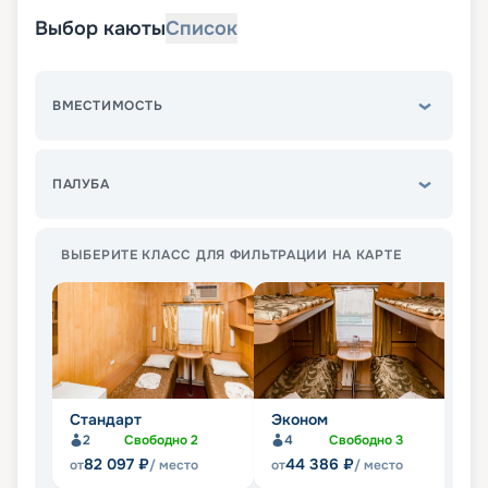
Выбор каюты
Список
ВМЕСТИМОСТЬ
ПАЛУБА
ВЫБЕРИТЕ КЛАСС ДЛЯ ФИЛЬТРАЦИИ НА КАРТЕ
Стандарт
Эконом
Л
2
Свободно
2
4
Свободно
3
Не
82 097
₽
44 386
₽
от
/ место
от
/ место