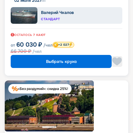
02 июля 2027
пт
Валерий Чкалов
СТАНДАРТ
ОСТАЛОСЬ
7
КАЮТ
60 030
₽
от
/чел
+2 027
66 700
₽
/чел
Выбрать круиз
«Без раздумий»: скидка 25%!