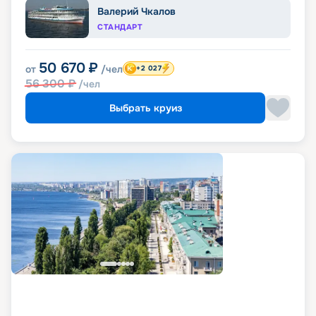
Валерий Чкалов
СТАНДАРТ
50 670
₽
от
/чел
+2 027
56 300
₽
/чел
Выбрать круиз