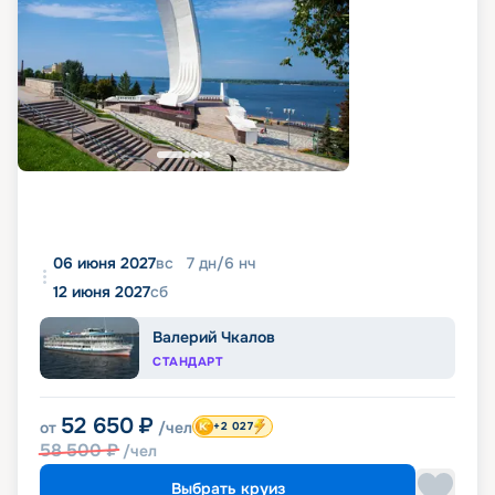
06 июня 2027
вс
7
дн
/
6
нч
12 июня 2027
сб
Валерий Чкалов
СТАНДАРТ
52 650
₽
от
/чел
+2 027
58 500
₽
/чел
Выбрать круиз