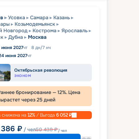
ов
Усовка
Самара
Казань
сары
Козьмодемьянск
й Новгород
Кострома
Ярославль
ск
Дубна
Москва
7 июня 2027
чт
8
дн
/
7
нч
24 июня 2027
чт
Октябрьская революция
ЭКОНОМ
Раннее бронирование —
12
%. Цена
вырастет через
25
дней
 снижена на
12
%
/ Выгода
6 052
₽
 386
₽
/ чел
50 438
₽
/ чел