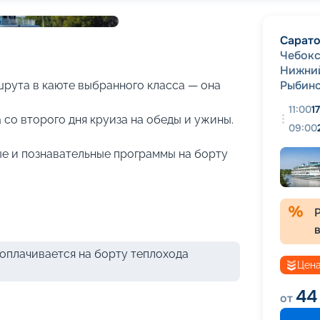
+
27
фотографий
Сарат
Чебок
Нижни
Рыбин
рута в каюте выбранного класса — она
11:00
1
 со второго дня круиза на обеды и ужины.
09:00
е и познавательные программы на борту
оплачивается на борту теплохода
Цена
44
от