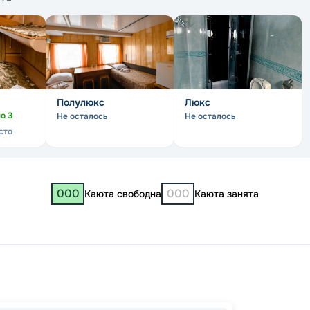
Полулюкс
Люкс
но
3
Не осталось
Не осталось
сто
000
000
Каюта свободна
Каюта занята
Сарат
Чебок