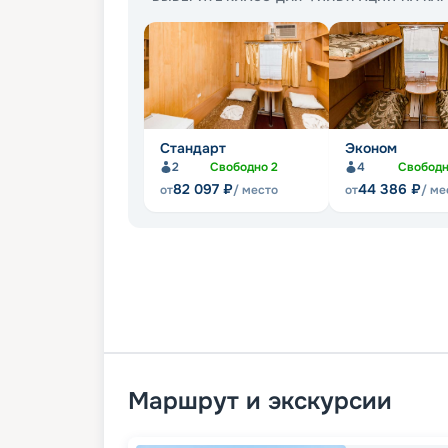
Стандарт
Эконом
2
Свободно
2
4
Свобод
82 097
₽
44 386
₽
от
/ место
от
/ ме
Маршрут и экскурсии