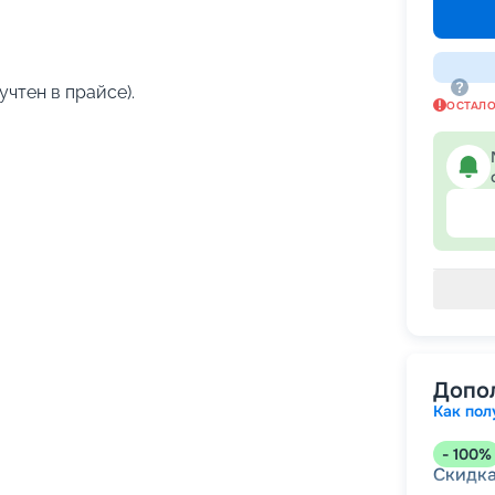
учтен в прайсе).
ОСТАЛ
Допо
Как пол
-
100
%
Скидк