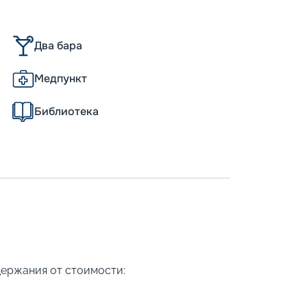
Пишит
Два бара
Медпункт
Библиотека
держания от стоимости: