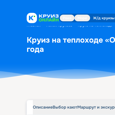
Описание
Выбор кают
Маршрут и экску
Река
Море
Ж/д круизы
Главная
•
Поиск круизов
•
Круиз на теплоходе 
Круиз на теплоходе «О
года
Описание
Выбор кают
Маршрут и экску