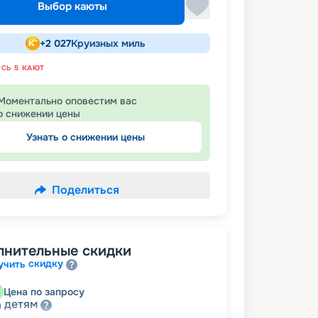
Выбор каюты
+
2 027
Круизных миль
ОСЬ
5
КАЮТ
Моментально оповестим вас
о снижении цены
Узнать о снижении цены
Поделиться
лнительные скидки
скидку
учить
Цена по запросу
детям
а