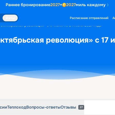
Раннее бронирование
2027
+
2027
миль каждому
рсии
Теплоход
Вопросы-ответы
Отзывы
27
Яхты
Расписание отправлений
А
«Октябрьская революция» с 17 июня по 24 июня 2027 года
ктябрьская революция» с 17 
рсии
Теплоход
Вопросы-ответы
Отзывы
27