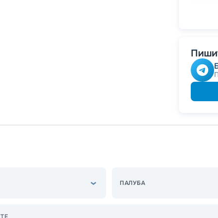
-
5
%
о
Скидк
Пишит
ПАЛУБА
ТЕ