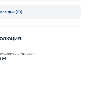
ОСТАЛ
все дни (10)
волюция
ВМЕСТИМОСТЬ (ЧЕЛОВЕК)
294
Допо
Как пол
-
100
%
Скидк
-
5
%
о
Скидк