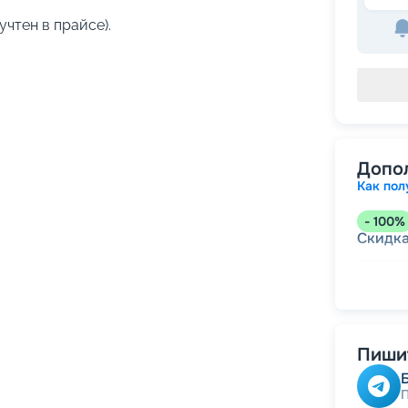
учтен в прайсе).
Допо
Как пол
-
100
%
Скидк
-
5
%
о
Скидк
Пишит