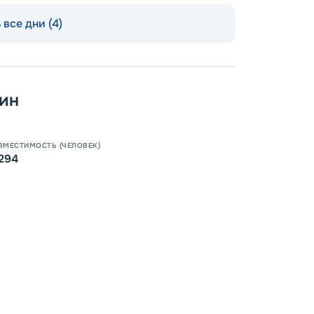
все дни (4)
Допо
Как пол
-
100
%
Скидк
ин
-
5
%
о
Скидк
ВМЕСТИМОСТЬ (ЧЕЛОВЕК)
294
Пишит