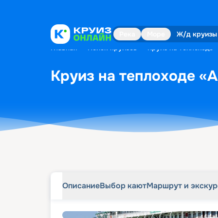
Описание
Выбор кают
Маршрут и экску
Река
Море
Ж/д круизы
Главная
•
Поиск круизов
•
Круиз на теплоходе 
Круиз на теплоходе «А
Описание
Выбор кают
Маршрут и экску