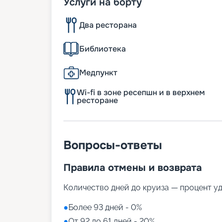
Услуги на борту
Два ресторана
Библиотека
Медпункт
Wi-fi в зоне ресепшн и в верхнем
ресторане
Вопросы-ответы
Правила отмены и возврата
Количество дней до круиза — процент у
●
Более 93 дней - 0%
●
От 92 до 61 дней - 20%