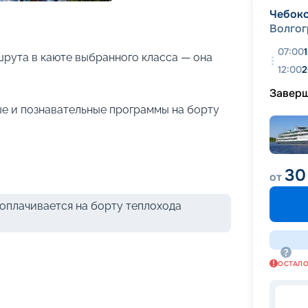
+
18
фотографий
Чебок
Волгог
07:00
рута в каюте выбранного класса — она
12:00
2
Завер
е и познавательные программы на борту
30
от
оплачивается на борту теплохода
ОСТАЛ