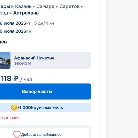
сары
Казань
Самара
Саратов
рад
Астрахань
16 июля 2026
чт
5
дн
/
4
нч
0 июля 2026
пн
шён
Афанасий Никитин
ЭКОНОМ
 118
₽
/ чел
Выбор каюты
+
1 000
Круизных миль
ОСЬ
8
КАЮТ
Добавить в избранное