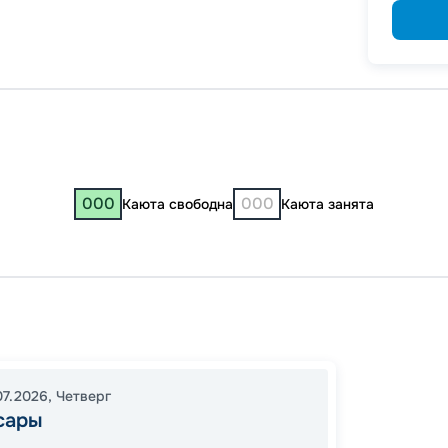
000
000
Каюта свободна
Каюта занята
Чебок
Волгог
07:00
07.2026
,
Четверг
сары
12:00
2