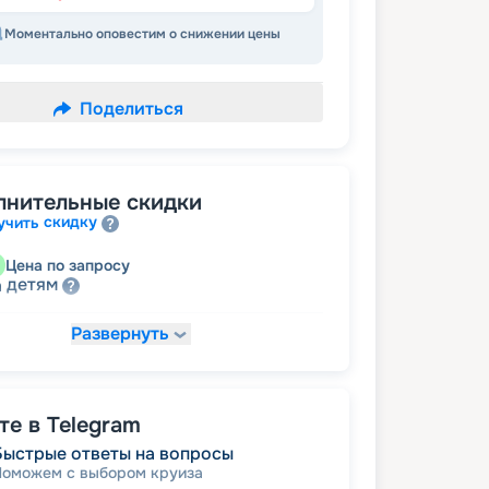
Моментально оповестим о снижении цены
Поделиться
лнительные скидки
скидку
учить
Цена по запросу
детям
а
Развернуть
28 612
₽
/ турист
т
пенсионерам
а
е в Telegram
Быстрые ответы на вопросы
Поможем с выбором круиза