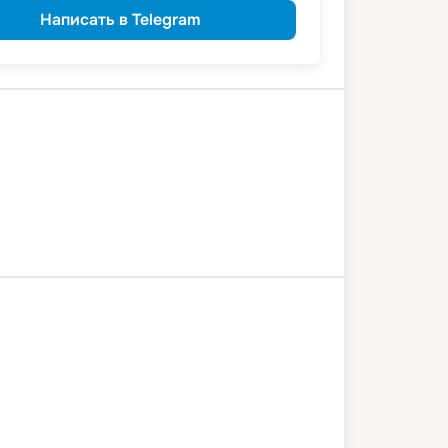
Написать в Telegram
сары
Казань
Самара
Саратов
рад
Астрахань
16 июля 2026
чт
5
дн
/
4
нч
0 июля 2026
пн