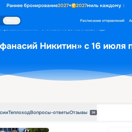
Раннее бронирование
2027
+
2027
миль каждому
рсии
Теплоход
Вопросы-ответы
Отзывы
36
Яхты
Расписание отправлений
А
«Афанасий Никитин» с 16 июля по 20 июля 2026 года
фанасий Никитин» с 16 июля 
рсии
Теплоход
Вопросы-ответы
Отзывы
36