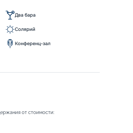
Два бара
Солярий
Конференц-зал
держания от стоимости: