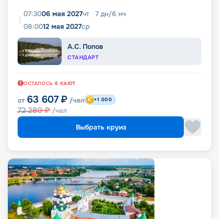
07:30
06 мая 2027
чт
7
дн
/
6
нч
08:00
12 мая 2027
ср
А.С. Попов
СТАНДАРТ
ОСТАЛОСЬ
6
КАЮТ
63 607
₽
от
/чел
+1 000
72 280
₽
/чел
Выбрать круиз