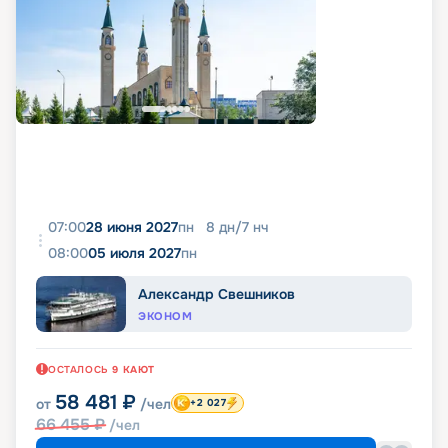
07:00
28 июня 2027
пн
8
дн
/
7
нч
08:00
05 июля 2027
пн
Александр Свешников
ЭКОНОМ
ОСТАЛОСЬ
9
КАЮТ
58 481
₽
от
/чел
+2 027
66 455
₽
/чел