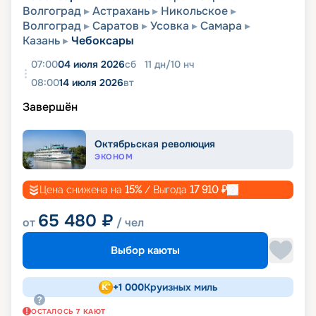
Волгоград
Астрахань
Никольское
Волгоград
Саратов
Усовка
Самара
Казань
Чебоксары
07:00
04 июля 2026
сб
11
дн
/
10
нч
08:00
14 июля 2026
вт
Завершён
Октябрьская революция
ЭКОНОМ
Цена снижена на
15
%
/ Выгода
17 910
₽
65 480
₽
от
/ чел
Выбор каюты
+
1 000
Круизных миль
ОСТАЛОСЬ
7
КАЮТ