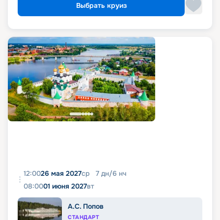
Выбрать круиз
12:00
26 мая 2027
ср
7
дн
/
6
нч
08:00
01 июня 2027
вт
А.С. Попов
СТАНДАРТ