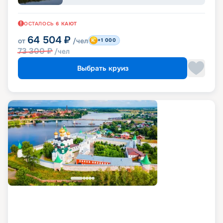
ОСТАЛОСЬ
6
КАЮТ
64 504
₽
от
/чел
+1 000
73 300
₽
/чел
Выбрать круиз