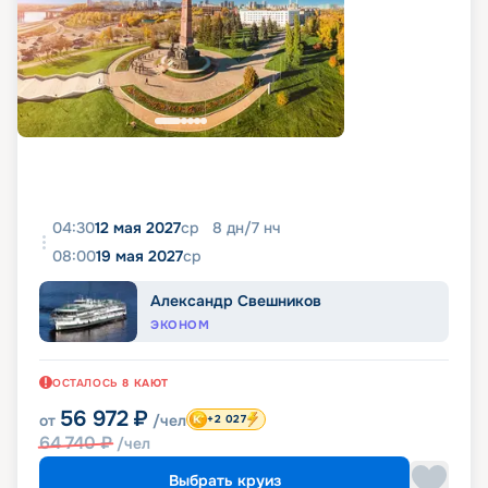
04:30
12 мая 2027
ср
8
дн
/
7
нч
08:00
19 мая 2027
ср
Александр Свешников
ЭКОНОМ
ОСТАЛОСЬ
8
КАЮТ
56 972
₽
от
/чел
+2 027
64 740
₽
/чел
Выбрать круиз