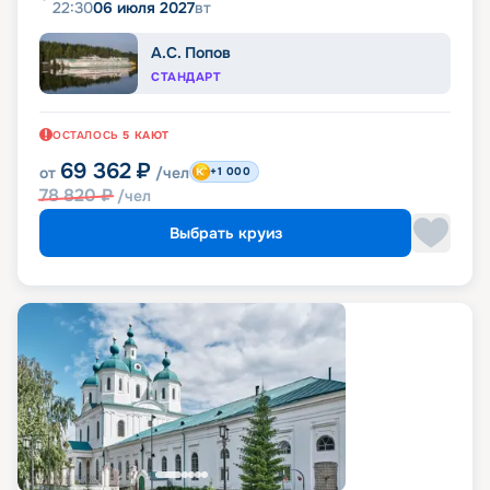
22:30
06 июля 2027
вт
А.С. Попов
СТАНДАРТ
ОСТАЛОСЬ
5
КАЮТ
69 362
₽
от
/чел
+1 000
78 820
₽
/чел
Выбрать круиз