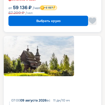
59 136
₽
от
/чел
+2 027
67 200
₽
/чел
Выбрать круиз
07:00
09 августа 2026
вс
11
дн
/
10
нч