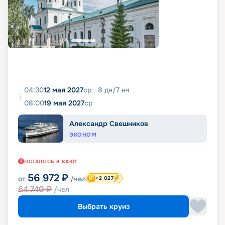
04:30
12 мая 2027
ср
8
дн
/
7
нч
08:00
19 мая 2027
ср
Александр Свешников
ЭКОНОМ
ОСТАЛОСЬ
8
КАЮТ
56 972
₽
от
/чел
+2 027
64 740
₽
/чел
Выбрать круиз