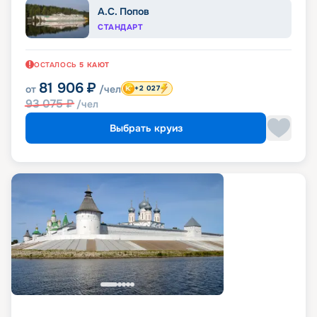
А.С. Попов
СТАНДАРТ
ОСТАЛОСЬ
5
КАЮТ
81 906
₽
от
/чел
+2 027
93 075
₽
/чел
Выбрать круиз