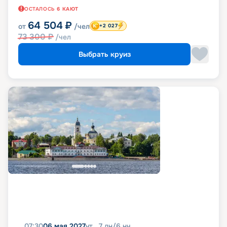
ОСТАЛОСЬ
6
КАЮТ
64 504
₽
от
/чел
+2 027
73 300
₽
/чел
Выбрать круиз
07:30
06 мая 2027
чт
7
дн
/
6
нч