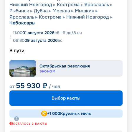
Нижний Новгород
Кострома
Ярославль
Рыбинск
Дубна
Москва
Мышкин
Ярославль
Кострома
Нижний Новгород
Чебоксары
11:00
01 августа 2026
сб
9
дн
/
8
нч
06:30
09 августа 2026
вс
В пути
Октябрьская революция
ЭКОНОМ
55 930
₽
от
/ чел
Выбор каюты
+
1 000
Круизных миль
ОСТАЛОСЬ
2
КАЮТЫ