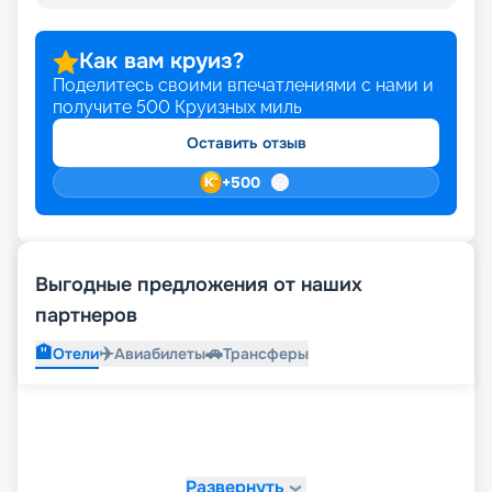
Как вам круиз?
Поделитесь своими впечатлениями с нами и
получите
500
Круизных миль
Оставить отзыв
+
500
Выгодные предложения от наших
партнеров
🏨
✈️
🚗
Отели
Авиабилеты
Трансферы
Развернуть