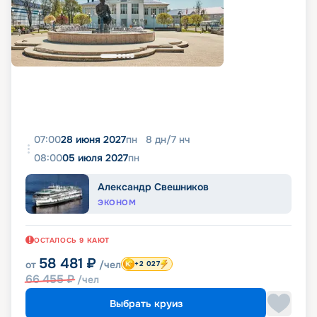
07:00
28 июня 2027
пн
8
дн
/
7
нч
08:00
05 июля 2027
пн
Александр Свешников
ЭКОНОМ
ОСТАЛОСЬ
9
КАЮТ
58 481
₽
от
/чел
+2 027
66 455
₽
/чел
Выбрать круиз