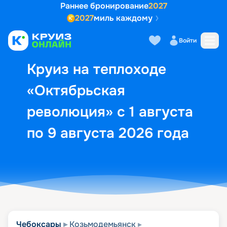
Раннее бронирование
2027
2027
миль каждому
Описание
Выбор кают
Маршрут и экск
Войти
Круиз на теплоходе
«Октябрьская
революция» с 1 августа
по 9 августа 2026 года
Чебоксары
Козьмодемьянск