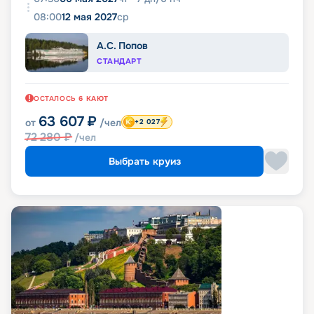
08:00
12 мая 2027
ср
А.С. Попов
СТАНДАРТ
ОСТАЛОСЬ
6
КАЮТ
63 607
₽
от
/чел
+2 027
72 280
₽
/чел
Выбрать круиз