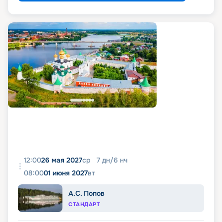
12:00
26 мая 2027
ср
7
дн
/
6
нч
08:00
01 июня 2027
вт
А.С. Попов
СТАНДАРТ